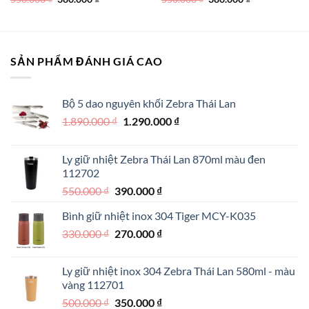
gốc
hiện
gốc
hiện
là:
tại
là:
tại
550.000 ₫.
là:
550.000 ₫.
là:
380.000 ₫.
380.000 ₫.
SẢN PHẨM ĐÁNH GIÁ CAO
Bộ 5 dao nguyên khối Zebra Thái Lan
Giá
Giá
1.890.000
₫
1.290.000
₫
gốc
hiện
là:
tại
Ly giữ nhiệt Zebra Thái Lan 870ml màu đen
1.890.000 ₫.
là:
112702
1.290.000 ₫.
Giá
Giá
550.000
₫
390.000
₫
gốc
hiện
Bình giữ nhiệt inox 304 Tiger MCY-K035
là:
tại
Giá
Giá
330.000
₫
550.000 ₫.
270.000
₫
là:
gốc
hiện
390.000 ₫.
là:
tại
Ly giữ nhiệt inox 304 Zebra Thái Lan 580ml - màu
330.000 ₫.
là:
vàng 112701
270.000 ₫.
Giá
Giá
500.000
₫
350.000
₫