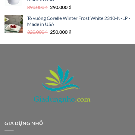
1.590.000 ₫.
Giá
Giá
390.000
₫
290.000
₫
gốc
hiện
Tô vuông Corelle Winter Frost White 2310-N-LP -
là:
tại
Made in USA
390.000 ₫.
là:
Giá
Giá
320.000
₫
250.000
₫
290.000 ₫.
gốc
hiện
là:
tại
320.000 ₫.
là:
250.000 ₫.
GIA DỤNG NHỎ