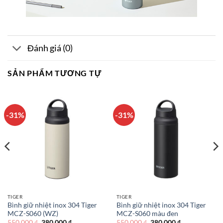
Đánh giá (0)
SẢN PHẨM TƯƠNG TỰ
-31%
-31%
TIGER
TIGER
Bình giữ nhiệt inox 304 Tiger
Bình giữ nhiệt inox 304 Tiger
MCZ-S060 (WZ)
MCZ-S060 màu đen
Giá
Giá
Giá
Giá
550.000
₫
380.000
₫
550.000
₫
380.000
₫