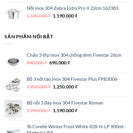
gốc
hiện
Nồi inox 304 Zebra Estio Pro II 22cm 162383
là:
tại
Giá
Giá
1.590.000
₫
500.000 ₫.
1.190.000
là:
₫
gốc
hiện
350.000 ₫.
là:
tại
1.590.000 ₫.
là:
SẢN PHẨM NỔI BẬT
1.190.000 ₫.
Chảo 3 lớp inox 304 chống dính Fivestar 26cm
Giá
Giá
890.000
₫
690.000
₫
gốc
hiện
là:
tại
Bộ 3 nồi táo inox 304 Fivestar Plus FPB3006
890.000 ₫.
là:
Giá
Giá
1.950.000
₫
1.250.000
₫
690.000 ₫.
gốc
hiện
là:
tại
Bộ nồi 3 đáy inox 304 Fivestar Roman
1.950.000 ₫.
là:
Giá
Giá
1.990.000
₫
1.590.000
₫
1.250.000 ₫.
gốc
hiện
là:
tại
Tô Corelle Winter Frost White 428-N-LP 900ml -
1.990.000 ₫.
là:
Made in USA