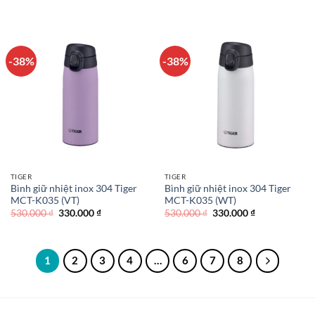
gốc
hiện
là:
tại
530.000 ₫.
là:
330.000 ₫.
-38%
-38%
TIGER
TIGER
Bình giữ nhiệt inox 304 Tiger
Bình giữ nhiệt inox 304 Tiger
MCT-K035 (VT)
MCT-K035 (WT)
Giá
Giá
Giá
Giá
530.000
₫
330.000
₫
530.000
₫
330.000
₫
gốc
hiện
gốc
hiện
là:
tại
là:
tại
530.000 ₫.
là:
530.000 ₫.
là:
330.000 ₫.
330.000 ₫.
1
2
3
4
…
6
7
8