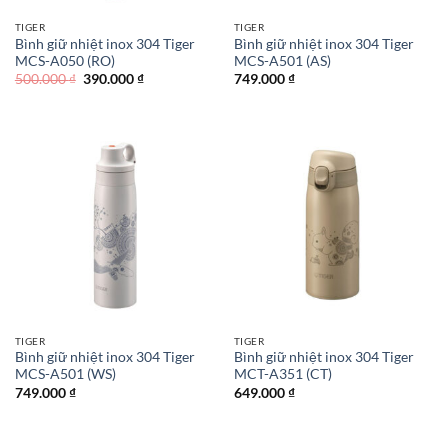
TIGER
TIGER
Bình giữ nhiệt inox 304 Tiger
Bình giữ nhiệt inox 304 Tiger
MCS-A050 (RO)
MCS-A501 (AS)
Giá
Giá
500.000
₫
390.000
₫
749.000
₫
gốc
hiện
là:
tại
500.000 ₫.
là:
390.000 ₫.
TIGER
TIGER
Bình giữ nhiệt inox 304 Tiger
Bình giữ nhiệt inox 304 Tiger
MCS-A501 (WS)
MCT-A351 (CT)
749.000
₫
649.000
₫