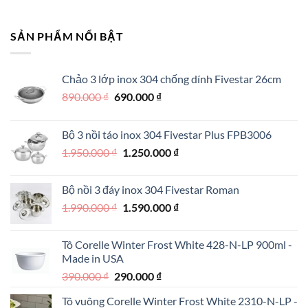
gốc
hiện
350.000 ₫.
là:
tại
1.590.000 ₫.
là:
SẢN PHẨM NỔI BẬT
1.190.000 ₫.
Chảo 3 lớp inox 304 chống dính Fivestar 26cm
Giá
Giá
890.000
₫
690.000
₫
gốc
hiện
là:
tại
Bộ 3 nồi táo inox 304 Fivestar Plus FPB3006
890.000 ₫.
là:
Giá
Giá
1.950.000
₫
1.250.000
₫
690.000 ₫.
gốc
hiện
là:
tại
Bộ nồi 3 đáy inox 304 Fivestar Roman
1.950.000 ₫.
là:
Giá
Giá
1.990.000
₫
1.590.000
₫
1.250.000 ₫.
gốc
hiện
là:
tại
Tô Corelle Winter Frost White 428-N-LP 900ml -
1.990.000 ₫.
là:
Made in USA
1.590.000 ₫.
Giá
Giá
390.000
₫
290.000
₫
gốc
hiện
Tô vuông Corelle Winter Frost White 2310-N-LP -
là:
tại