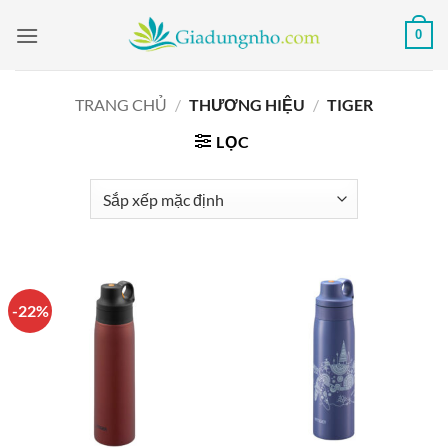
Bỏ
0
qua
nội
dung
TRANG CHỦ
/
THƯƠNG HIỆU
/
TIGER
LỌC
-22%