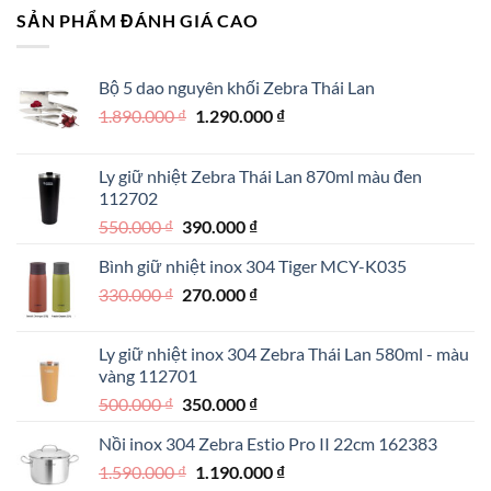
SẢN PHẨM ĐÁNH GIÁ CAO
Bộ 5 dao nguyên khối Zebra Thái Lan
Giá
Giá
1.890.000
₫
1.290.000
₫
gốc
hiện
là:
tại
Ly giữ nhiệt Zebra Thái Lan 870ml màu đen
1.890.000 ₫.
là:
112702
1.290.000 ₫.
Giá
Giá
550.000
₫
390.000
₫
gốc
hiện
Bình giữ nhiệt inox 304 Tiger MCY-K035
là:
tại
Giá
Giá
330.000
₫
550.000 ₫.
270.000
₫
là:
gốc
hiện
390.000 ₫.
là:
tại
Ly giữ nhiệt inox 304 Zebra Thái Lan 580ml - màu
330.000 ₫.
là:
vàng 112701
270.000 ₫.
Giá
Giá
500.000
₫
350.000
₫
gốc
hiện
Nồi inox 304 Zebra Estio Pro II 22cm 162383
là:
tại
Giá
Giá
1.590.000
₫
500.000 ₫.
1.190.000
là:
₫