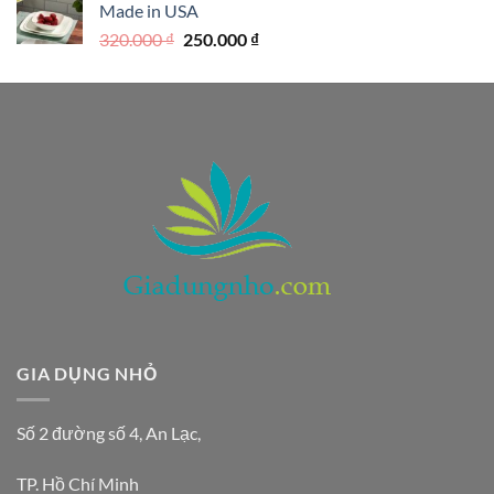
Made in USA
390.000 ₫.
là:
Giá
Giá
320.000
₫
250.000
₫
290.000 ₫.
gốc
hiện
là:
tại
320.000 ₫.
là:
250.000 ₫.
GIA DỤNG NHỎ
Số 2 đường số 4, An Lạc,
TP. Hồ Chí Minh