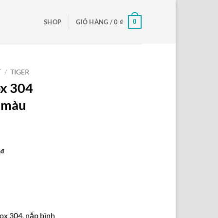
0
SHOP
GIỎ HÀNG /
0
₫
T
/
TIGER
ox 304
 màu
Giá
0
₫
hiện
tại
₫.
là:
350.000 ₫.
nox 304, nắp bình