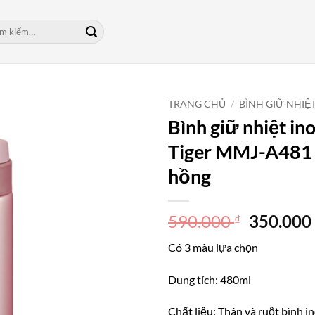
m:
TRANG CHỦ
/
BÌNH GIỮ NHIỆ
Bình giữ nhiệt in
Tiger MMJ-A481
hồng
Giá
590.000
350.00
₫
gốc
Có 3 màu lựa chọn
là:
590.000 
Dung tích: 480ml
Chất liệu: Thân và ruột bình i