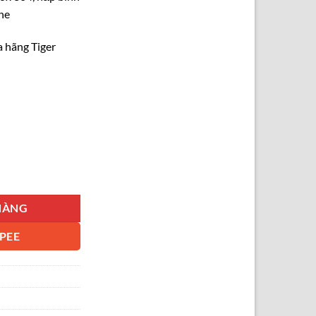
one
 hãng Tiger
MMJ-A481 màu hồng số lượng
HÀNG
PEE