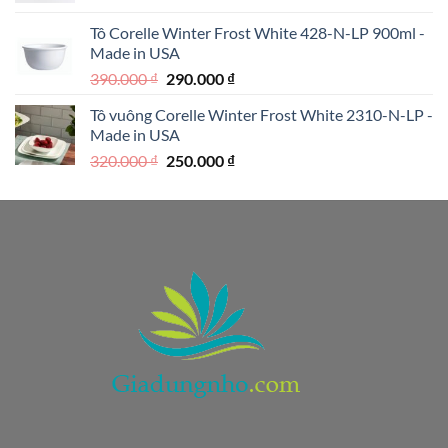
là:
tại
Tô Corelle Winter Frost White 428-N-LP 900ml -
1.990.000 ₫.
là:
Made in USA
1.590.000 ₫.
Giá
Giá
390.000
₫
290.000
₫
gốc
hiện
Tô vuông Corelle Winter Frost White 2310-N-LP -
là:
tại
Made in USA
390.000 ₫.
là:
Giá
Giá
320.000
₫
250.000
₫
290.000 ₫.
gốc
hiện
là:
tại
320.000 ₫.
là:
250.000 ₫.