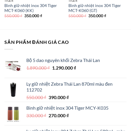
TIGER
TIGER
Bình giữ nhiệt inox 304 Tiger
Bình giữ nhiệt inox 304 Tiger
MCT-K060 (KK)
MCT-K060 (GT)
Giá
Giá
Giá
Giá
550.000
₫
350.000
₫
550.000
₫
350.000
₫
gốc
hiện
gốc
hiện
là:
tại
là:
tại
550.000 ₫.
là:
550.000 ₫.
là:
350.000 ₫.
350.000 ₫.
SẢN PHẨM ĐÁNH GIÁ CAO
Bộ 5 dao nguyên khối Zebra Thái Lan
Giá
Giá
1.890.000
₫
1.290.000
₫
gốc
hiện
là:
tại
Ly giữ nhiệt Zebra Thái Lan 870ml màu đen
1.890.000 ₫.
là:
112702
1.290.000 ₫.
Giá
Giá
550.000
₫
390.000
₫
gốc
hiện
Bình giữ nhiệt inox 304 Tiger MCY-K035
là:
tại
Giá
Giá
330.000
₫
550.000 ₫.
270.000
₫
là:
gốc
hiện
390.000 ₫.
là:
tại