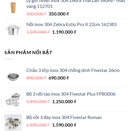
Ly giữ nhiệt inox 304 Zebra Thái Lan 580ml - màu
330.000 ₫.
là:
vàng 112701
270.000 ₫.
Giá
Giá
500.000
₫
350.000
₫
gốc
hiện
Nồi inox 304 Zebra Estio Pro II 22cm 162383
là:
tại
Giá
Giá
1.590.000
₫
500.000 ₫.
1.190.000
là:
₫
gốc
hiện
350.000 ₫.
là:
tại
1.590.000 ₫.
là:
SẢN PHẨM NỔI BẬT
1.190.000 ₫.
Chảo 3 lớp inox 304 chống dính Fivestar 26cm
Giá
Giá
890.000
₫
690.000
₫
gốc
hiện
là:
tại
Bộ 3 nồi táo inox 304 Fivestar Plus FPB3006
890.000 ₫.
là:
Giá
Giá
1.950.000
₫
1.250.000
₫
690.000 ₫.
gốc
hiện
là:
tại
Bộ nồi 3 đáy inox 304 Fivestar Roman
1.950.000 ₫.
là:
Giá
Giá
1.990.000
₫
1.590.000
₫
1.250.000 ₫.
gốc
hiện