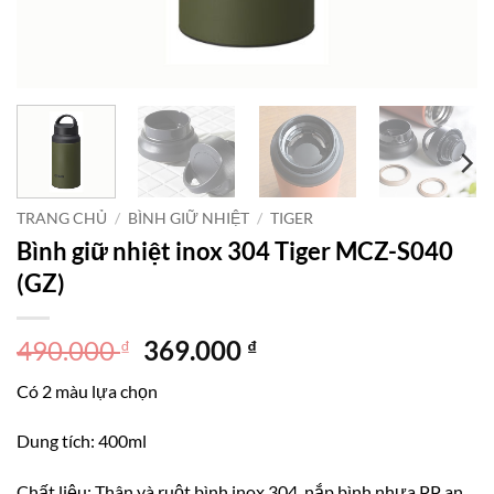
TRANG CHỦ
/
BÌNH GIỮ NHIỆT
/
TIGER
Bình giữ nhiệt inox 304 Tiger MCZ-S040
(GZ)
Giá
Giá
490.000
369.000
₫
₫
gốc
hiện
Có 2 màu lựa chọn
là:
tại
490.000 ₫.
là:
Dung tích: 400ml
369.000 ₫.
Chất liệu: Thân và ruột bình inox 304, nắp bình nhựa PP an