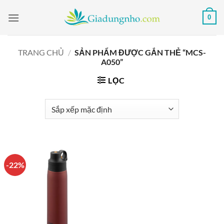
Bỏ
0
qua
nội
dung
TRANG CHỦ
/
SẢN PHẨM ĐƯỢC GẮN THẺ “MCS-
A050”
LỌC
-22%