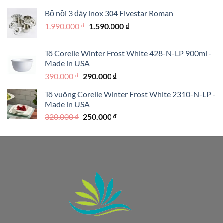
là:
tại
Bộ nồi 3 đáy inox 304 Fivestar Roman
1.950.000 ₫.
là:
Giá
Giá
1.990.000
₫
1.590.000
₫
1.250.000 ₫.
gốc
hiện
là:
tại
Tô Corelle Winter Frost White 428-N-LP 900ml -
1.990.000 ₫.
là:
Made in USA
1.590.000 ₫.
Giá
Giá
390.000
₫
290.000
₫
gốc
hiện
Tô vuông Corelle Winter Frost White 2310-N-LP -
là:
tại
Made in USA
390.000 ₫.
là:
Giá
Giá
320.000
₫
250.000
₫
290.000 ₫.
gốc
hiện
là:
tại
320.000 ₫.
là:
250.000 ₫.