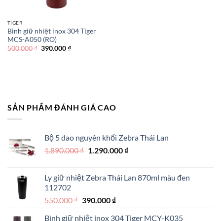
TIGER
Bình giữ nhiệt inox 304 Tiger
MCS-A050 (RO)
Giá
Giá
500.000
₫
390.000
₫
gốc
hiện
là:
tại
500.000 ₫.
là:
390.000 ₫.
SẢN PHẨM ĐÁNH GIÁ CAO
Bộ 5 dao nguyên khối Zebra Thái Lan
Giá
Giá
1.890.000
₫
1.290.000
₫
gốc
hiện
là:
tại
Ly giữ nhiệt Zebra Thái Lan 870ml màu đen
1.890.000 ₫.
là:
112702
1.290.000 ₫.
Giá
Giá
550.000
₫
390.000
₫
gốc
hiện
Bình giữ nhiệt inox 304 Tiger MCY-K035
là:
tại