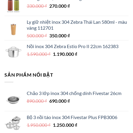
Giá
Giá
330.000
₫
550.000 ₫.
270.000
₫
là:
gốc
hiện
390.000 ₫.
là:
tại
Ly giữ nhiệt inox 304 Zebra Thái Lan 580ml - màu
330.000 ₫.
là:
vàng 112701
270.000 ₫.
Giá
Giá
500.000
₫
350.000
₫
gốc
hiện
Nồi inox 304 Zebra Estio Pro II 22cm 162383
là:
tại
Giá
Giá
1.590.000
₫
500.000 ₫.
1.190.000
là:
₫
gốc
hiện
350.000 ₫.
là:
tại
1.590.000 ₫.
là:
SẢN PHẨM NỔI BẬT
1.190.000 ₫.
Chảo 3 lớp inox 304 chống dính Fivestar 26cm
Giá
Giá
890.000
₫
690.000
₫
gốc
hiện
là:
tại
Bộ 3 nồi táo inox 304 Fivestar Plus FPB3006
890.000 ₫.
là:
Giá
Giá
1.950.000
₫
1.250.000
₫
690.000 ₫.
gốc
hiện