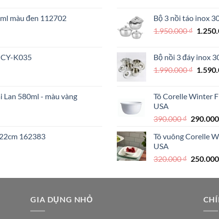
gốc
là:
70ml màu đen 112702
Bộ 3 nồi táo inox 
890.000 
Giá
1.950.000
₫
1.250
000 ₫.
gốc
là:
 MCY-K035
Bộ nồi 3 đáy inox 
1.950.
Giá
1.990.000
₫
1.590
gốc
là:
ái Lan 580ml - màu vàng
Tô Corelle Winter 
1.990.
USA
Giá
390.000
₫
290.00
gốc
I 22cm 162383
Tô vuông Corelle W
là:
USA
390.000 
Giá
320.000
₫
250.00
gốc
là:
320.000 
000 ₫.
GIA DỤNG NHỎ
CHÍ