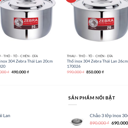
 - THỐ - TÔ - CHÉN - DĨA
THAU - THỐ - TÔ - CHÉN - DĨA
inox 304 Zebra Thái Lan 20cm
Thố inox 304 Zebra Thái Lan 26cm
020
170026
Giá
Giá
Giá
Giá
.000
₫
490.000
₫
990.000
₫
850.000
₫
gốc
hiện
gốc
hiện
là:
tại
là:
tại
590.000 ₫.
là:
990.000 ₫.
là:
490.000 ₫.
850.000 ₫.
SẢN PHẨM NỔI BẬT
i Lan
Chảo 3 lớp inox 30
Giá
890.000
₫
690.00