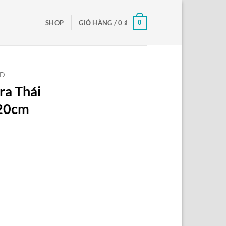
0
SHOP
GIỎ HÀNG /
0
₫
ED
ra Thái
 20cm