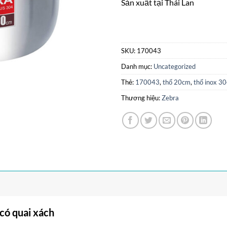
Sản xuất tại Thái Lan
SKU:
170043
Danh mục:
Uncategorized
Thẻ:
170043
,
thố 20cm
,
thố inox 3
Thương hiệu:
Zebra
có quai xách