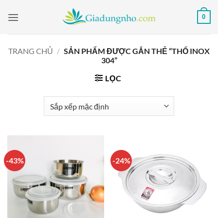
Bỏ
0
qua
nội
dung
TRANG CHỦ
/
SẢN PHẨM ĐƯỢC GẮN THẺ “THỐ INOX
304”
LỌC
-43%
-24%