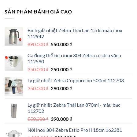
SẢN PHẨM ĐÁNH GIÁ CAO
Bình giữ nhiệt Zebra Thái Lan 1.5 lít màu inox
112942
Giá
Giá
890.000
₫
550.000
₫
gốc
hiện
Ca đong thể tích inox 304 Zebra có chia vạch
là:
tại
112590
890.000 ₫.
là:
Giá
Giá
350.000
₫
250.000
₫
550.000 ₫.
gốc
hiện
Ly giữ nhiệt Zebra Cuppuccino 500ml 112703
là:
tại
Giá
Giá
350.000
₫
350.000 ₫.
290.000
₫
là:
gốc
hiện
250.000 ₫.
là:
tại
Ly giữ nhiệt Zebra Thái Lan 870ml - màu bạc
350.000 ₫.
là:
112702
290.000 ₫.
Giá
Giá
550.000
₫
390.000
₫
gốc
hiện
Nồi inox 304 Zebra Estio Pro II 18cm 162381
là:
tại