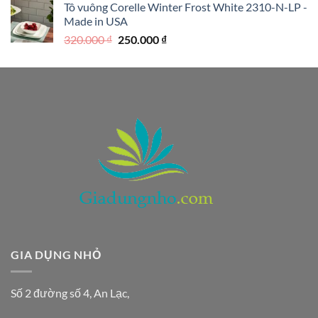
Tô vuông Corelle Winter Frost White 2310-N-LP -
là:
tại
Made in USA
390.000 ₫.
là:
Giá
Giá
320.000
₫
250.000
₫
290.000 ₫.
gốc
hiện
là:
tại
320.000 ₫.
là:
250.000 ₫.
GIA DỤNG NHỎ
Số 2 đường số 4, An Lạc,