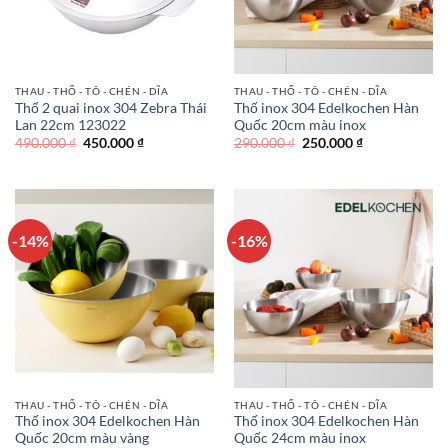
THAU - THỐ - TÔ - CHÉN - DĨA
THAU - THỐ - TÔ - CHÉN - DĨA
Thố 2 quai inox 304 Zebra Thái
Thố inox 304 Edelkochen Hàn
Lan 22cm 123022
Quốc 20cm màu inox
Giá
Giá
Giá
Giá
490.000
₫
450.000
₫
290.000
₫
250.000
₫
gốc
hiện
gốc
hiện
là:
tại
là:
tại
490.000 ₫.
là:
290.000 ₫.
là:
450.000 ₫.
250.000 ₫.
-14%
-16%
THAU - THỐ - TÔ - CHÉN - DĨA
THAU - THỐ - TÔ - CHÉN - DĨA
Thố inox 304 Edelkochen Hàn
Thố inox 304 Edelkochen Hàn
Quốc 20cm màu vàng
Quốc 24cm màu inox