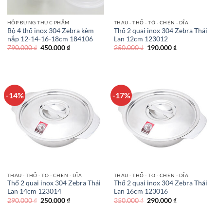
HỘP ĐỰNG THỰC PHẨM
THAU - THỐ - TÔ - CHÉN - DĨA
Bộ 4 thố inox 304 Zebra kèm
Thố 2 quai inox 304 Zebra Thái
nắp 12-14-16-18cm 184106
Lan 12cm 123012
Giá
Giá
Giá
Giá
790.000
₫
450.000
₫
250.000
₫
190.000
₫
gốc
hiện
gốc
hiện
là:
tại
là:
tại
790.000 ₫.
là:
250.000 ₫.
là:
450.000 ₫.
190.000 ₫.
-14%
-17%
THAU - THỐ - TÔ - CHÉN - DĨA
THAU - THỐ - TÔ - CHÉN - DĨA
Thố 2 quai inox 304 Zebra Thái
Thố 2 quai inox 304 Zebra Thái
Lan 14cm 123014
Lan 16cm 123016
Giá
Giá
Giá
Giá
290.000
₫
250.000
₫
350.000
₫
290.000
₫
gốc
hiện
gốc
hiện
là:
tại
là:
tại