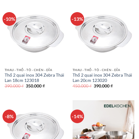
290.000 ₫.
là:
350.000 ₫.
là:
250.000 ₫.
290.000 ₫.
-10%
-13%
THAU - THỐ - TÔ - CHÉN - DĨA
THAU - THỐ - TÔ - CHÉN - DĨA
Thố 2 quai inox 304 Zebra Thái
Thố 2 quai inox 304 Zebra Thái
Lan 18cm 123018
Lan 20cm 123020
Giá
Giá
Giá
Giá
390.000
₫
350.000
₫
450.000
₫
390.000
₫
gốc
hiện
gốc
hiện
là:
tại
là:
tại
390.000 ₫.
là:
450.000 ₫.
là:
350.000 ₫.
390.000 ₫.
-8%
-14%