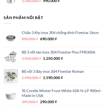
Giá
Giá
1.390.000
₫
550.000 ₫.
990.000
là:
₫
gốc
hiện
390.000 ₫.
là:
tại
1.390.000 ₫.
là:
SẢN PHẨM NỔI BẬT
990.000 ₫.
Chảo 3 lớp inox 304 chống dính Fivestar 26cm
Giá
Giá
890.000
₫
690.000
₫
gốc
hiện
là:
tại
Bộ 3 nồi táo inox 304 Fivestar Plus FPB3006
890.000 ₫.
là:
Giá
Giá
1.950.000
₫
1.250.000
₫
690.000 ₫.
gốc
hiện
là:
tại
Bộ nồi 3 đáy inox 304 Fivestar Roman
1.950.000 ₫.
là:
Giá
Giá
1.990.000
₫
1.590.000
₫
1.250.000 ₫.
gốc
hiện
là:
tại
Tô Corelle Winter Frost White 428-N-LP 900ml -
1.990.000 ₫.
là:
Made in USA
1.590.000 ₫.
Giá
Giá
390.000
₫
290.000
₫
gốc
hiện