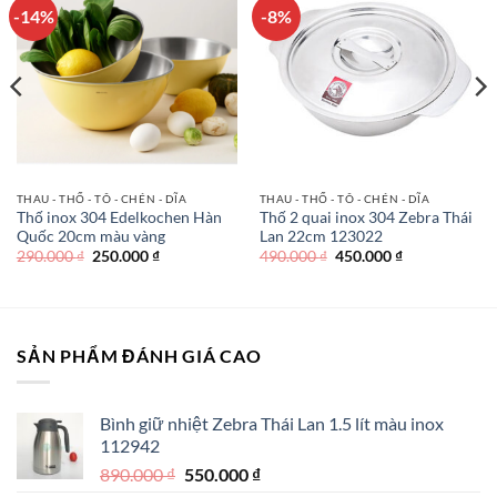
-14%
-8%
THAU - THỐ - TÔ - CHÉN - DĨA
THAU - THỐ - TÔ - CHÉN - DĨA
Thố inox 304 Edelkochen Hàn
Thố 2 quai inox 304 Zebra Thái
Quốc 20cm màu vàng
Lan 22cm 123022
Giá
Giá
Giá
Giá
290.000
₫
250.000
₫
490.000
₫
450.000
₫
gốc
hiện
gốc
hiện
là:
tại
là:
tại
290.000 ₫.
là:
490.000 ₫.
là:
250.000 ₫.
450.000 ₫.
SẢN PHẨM ĐÁNH GIÁ CAO
Bình giữ nhiệt Zebra Thái Lan 1.5 lít màu inox
112942
Giá
Giá
890.000
₫
550.000
₫
gốc
hiện