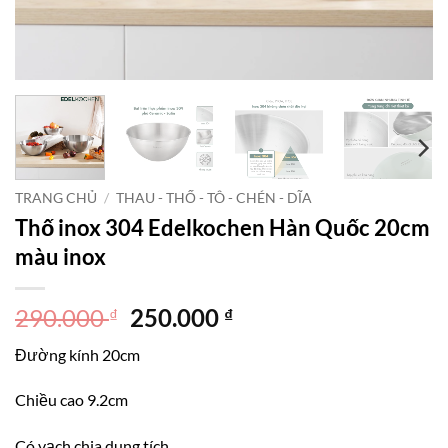
TRANG CHỦ
/
THAU - THỐ - TÔ - CHÉN - DĨA
Thố inox 304 Edelkochen Hàn Quốc 20cm
màu inox
Giá
Giá
290.000
250.000
₫
₫
gốc
hiện
Đường kính 20cm
là:
tại
290.000 ₫.
là:
Chiều cao 9.2cm
250.000 ₫.
Có vạch chia dung tích