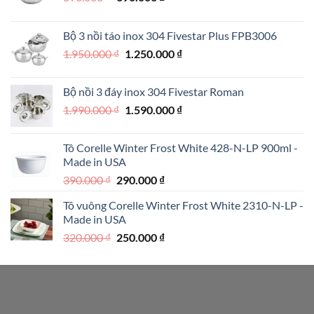
gốc
hiện
là:
tại
Bộ 3 nồi táo inox 304 Fivestar Plus FPB3006
890.000 ₫.
là:
Giá
Giá
1.950.000
₫
1.250.000
₫
690.000 ₫.
gốc
hiện
là:
tại
Bộ nồi 3 đáy inox 304 Fivestar Roman
1.950.000 ₫.
là:
Giá
Giá
1.990.000
₫
1.590.000
₫
1.250.000 ₫.
gốc
hiện
là:
tại
Tô Corelle Winter Frost White 428-N-LP 900ml -
1.990.000 ₫.
là:
Made in USA
1.590.000 ₫.
Giá
Giá
390.000
₫
290.000
₫
gốc
hiện
Tô vuông Corelle Winter Frost White 2310-N-LP -
là:
tại
Made in USA
390.000 ₫.
là:
Giá
Giá
320.000
₫
250.000
₫
290.000 ₫.
gốc
hiện
là:
tại
320.000 ₫.
là:
250.000 ₫.