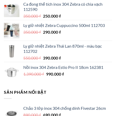
Ca đong thể tích inox 304 Zebra có chia vạch
là:
tại
112590
890.000 ₫.
là:
Giá
Giá
350.000
₫
250.000
₫
550.000 ₫.
gốc
hiện
Ly giữ nhiệt Zebra Cuppuccino 500ml 112703
là:
tại
Giá
Giá
350.000
₫
350.000 ₫.
290.000
₫
là:
gốc
hiện
250.000 ₫.
là:
tại
Ly giữ nhiệt Zebra Thái Lan 870ml - màu bạc
350.000 ₫.
là:
112702
290.000 ₫.
Giá
Giá
550.000
₫
390.000
₫
gốc
hiện
Nồi inox 304 Zebra Estio Pro II 18cm 162381
là:
tại
Giá
Giá
1.390.000
₫
550.000 ₫.
990.000
là:
₫
gốc
hiện
390.000 ₫.
là:
tại
1.390.000 ₫.
là:
SẢN PHẨM NỔI BẬT
990.000 ₫.
Chảo 3 lớp inox 304 chống dính Fivestar 26cm
Giá
Giá
890.000
₫
690.000
₫