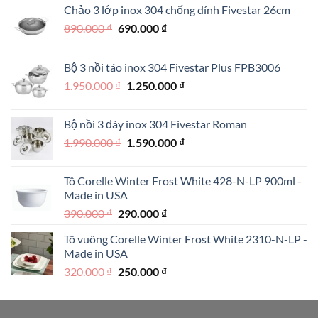
Chảo 3 lớp inox 304 chống dính Fivestar 26cm
Giá
Giá
890.000
₫
690.000
₫
gốc
hiện
là:
tại
Bộ 3 nồi táo inox 304 Fivestar Plus FPB3006
890.000 ₫.
là:
Giá
Giá
1.950.000
₫
1.250.000
₫
690.000 ₫.
gốc
hiện
là:
tại
Bộ nồi 3 đáy inox 304 Fivestar Roman
1.950.000 ₫.
là:
Giá
Giá
1.990.000
₫
1.590.000
₫
1.250.000 ₫.
gốc
hiện
là:
tại
Tô Corelle Winter Frost White 428-N-LP 900ml -
1.990.000 ₫.
là:
Made in USA
1.590.000 ₫.
Giá
Giá
390.000
₫
290.000
₫
gốc
hiện
Tô vuông Corelle Winter Frost White 2310-N-LP -
là:
tại
Made in USA
390.000 ₫.
là:
Giá
Giá
320.000
₫
250.000
₫
290.000 ₫.
gốc
hiện
là:
tại
320.000 ₫.
là: