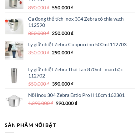
Giá
Giá
890.000
₫
550.000
₫
gốc
hiện
Ca đong thể tích inox 304 Zebra có chia vạch
là:
tại
112590
890.000 ₫.
là:
Giá
Giá
350.000
₫
250.000
₫
550.000 ₫.
gốc
hiện
Ly giữ nhiệt Zebra Cuppuccino 500ml 112703
là:
tại
Giá
Giá
350.000
₫
350.000 ₫.
290.000
₫
là:
gốc
hiện
250.000 ₫.
là:
tại
Ly giữ nhiệt Zebra Thái Lan 870ml - màu bạc
350.000 ₫.
là:
112702
290.000 ₫.
Giá
Giá
550.000
₫
390.000
₫
gốc
hiện
Nồi inox 304 Zebra Estio Pro II 18cm 162381
là:
tại
Giá
Giá
1.390.000
₫
550.000 ₫.
990.000
là:
₫
gốc
hiện
390.000 ₫.
là:
tại
1.390.000 ₫.
là:
SẢN PHẨM NỔI BẬT
990.000 ₫.