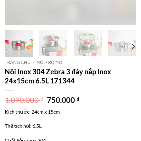
TRANG CHỦ
/
NỒI - BỘ NỒI
Nồi Inox 304 Zebra 3 đáy nắp Inox
24x15cm 6.5L 171344
Giá
Giá
1.090.000
750.000
₫
₫
gốc
hiện
Kích thước: 24cm x 15cm
là:
tại
1.090.000 ₫.
là:
Thể tích nồi: 6.5L
750.000 ₫.
Chất liệu: inox 304