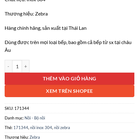
Thương hiệu: Zebra
Hàng chính hãng, sản xuất tại Thái Lan
Dùng được trên mọi loại bếp, bao gồm cả bếp từ sx tại châu
Âu
Nồi Inox 304 Zebra 3 đáy nắp Inox 24x15cm 6.5L 171344 số lượng
THÊM VÀO GIỎ HÀNG
XEM TRÊN SHOPEE
SKU:
171344
Danh mục:
Nồi - Bộ nồi
Thẻ:
171344
,
nồi inox 304
,
nồi zebra
Thương hiệu:
Zebra