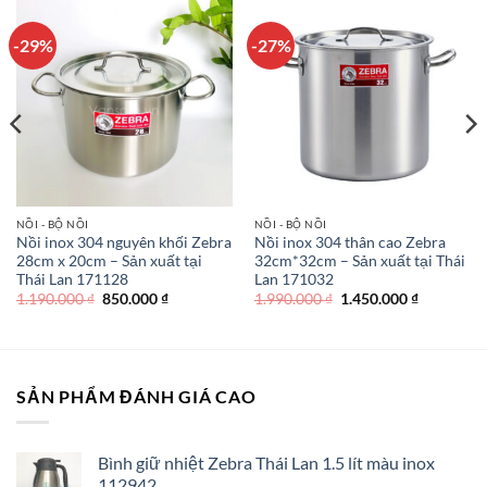
-29%
-27%
NỒI - BỘ NỒI
NỒI - BỘ NỒI
Nồi inox 304 nguyên khối Zebra
Nồi inox 304 thân cao Zebra
28cm x 20cm – Sản xuất tại
32cm*32cm – Sản xuất tại Thái
Thái Lan 171128
Lan 171032
Giá
Giá
Giá
Giá
1.190.000
₫
850.000
₫
1.990.000
₫
1.450.000
₫
gốc
hiện
gốc
hiện
là:
tại
là:
tại
0 ₫.
1.190.000 ₫.
là:
1.990.000 ₫.
là:
850.000 ₫.
1.450.000 
SẢN PHẨM ĐÁNH GIÁ CAO
Bình giữ nhiệt Zebra Thái Lan 1.5 lít màu inox
112942