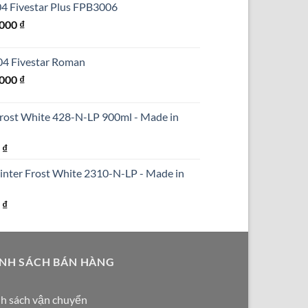
304 Fivestar Plus FPB3006
₫.
là:
Giá
.000
₫
690.000 ₫.
hiện
tại
304 Fivestar Roman
000 ₫.
là:
Giá
.000
₫
1.250.000 ₫.
hiện
tại
Frost White 428-N-LP 900ml - Made in
000 ₫.
là:
1.590.000 ₫.
Giá
0
₫
hiện
inter Frost White 2310-N-LP - Made in
tại
₫.
là:
Giá
0
₫
290.000 ₫.
hiện
tại
₫.
là:
NH SÁCH BÁN HÀNG
250.000 ₫.
h sách vận chuyển