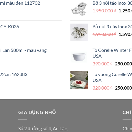
70ml màu đen 112702
Bộ 3 nồi táo inox 
890.000 
Giá
1.950.000
₫
1.250
000 ₫.
gốc
là:
 MCY-K035
Bộ nồi 3 đáy inox 
1.950.
Giá
1.990.000
₫
1.590
gốc
là:
ái Lan 580ml - màu vàng
Tô Corelle Winter 
1.990.
USA
Giá
390.000
₫
290.00
gốc
I 22cm 162383
Tô vuông Corelle W
là:
USA
390.000 
Giá
320.000
₫
250.00
gốc
là:
320.000 
000 ₫.
GIA DỤNG NHỎ
CHÍ
Số 2 đường số 4, An Lạc,
Chín