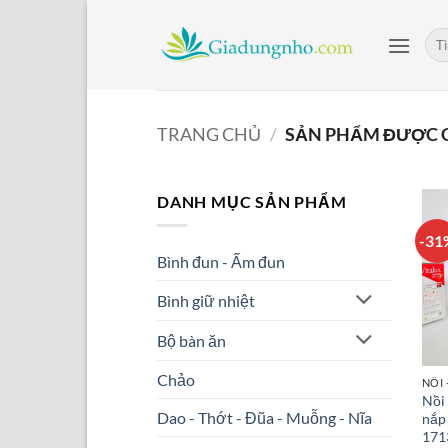
Bỏ
qua
Tìm
kiế
nội
dung
TRANG CHỦ
/
SẢN PHẨM ĐƯỢC G
DANH MỤC SẢN PHẨM
-31
Bình đun - Ấm đun
Bình giữ nhiệt
Bộ bàn ăn
Chảo
NỒI 
Nồi 
Dao - Thớt - Đũa - Muỗng - Nĩa
nắp
171