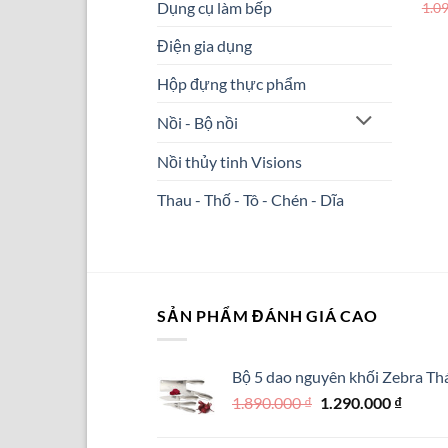
Dụng cụ làm bếp
1.0
Điện gia dụng
Hộp đựng thực phẩm
Nồi - Bộ nồi
Nồi thủy tinh Visions
Thau - Thố - Tô - Chén - Dĩa
SẢN PHẨM ĐÁNH GIÁ CAO
Bộ 5 dao nguyên khối Zebra Thá
Giá
Giá
1.890.000
₫
1.290.000
₫
gốc
hiện
là:
tại