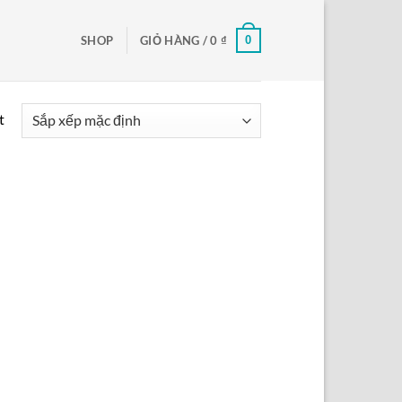
0
SHOP
GIỎ HÀNG /
0
₫
t