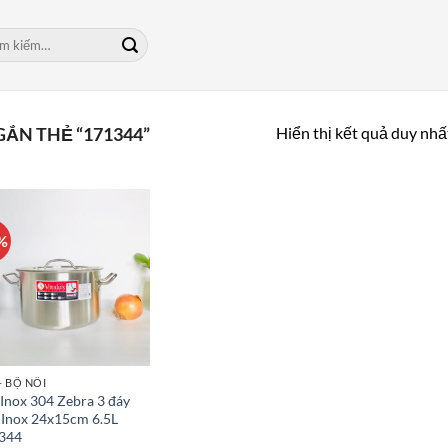
m:
Hiển thị kết quả duy nhấ
ẮN THẺ “171344”
%
- BỘ NỒI
Inox 304 Zebra 3 đáy
 Inox 24x15cm 6.5L
344