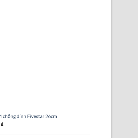
4 chống dính Fivestar 26cm
Giá
0
₫
hiện
tại