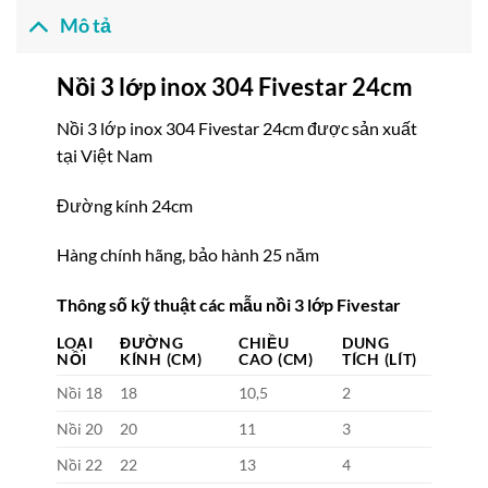
Mô tả
Nồi 3 lớp inox 304 Fivestar 24cm
Nồi 3 lớp inox 304 Fivestar 24cm được sản xuất
tại Việt Nam
Đường kính 24cm
Hàng chính hãng, bảo hành 25 năm
Thông số kỹ thuật các mẫu nồi 3 lớp Fivestar
LOẠI
ĐƯỜNG
CHIỀU
DUNG
NỒI
KÍNH (CM)
CAO (CM)
TÍCH (LÍT)
Nồi 18
18
10,5
2
Nồi 20
20
11
3
Nồi 22
22
13
4