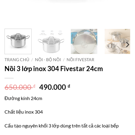
TRANG CHỦ
/
NỒI - BỘ NỒI
/
NỒI FIVESTAR
Nồi 3 lớp inox 304 Fivestar 24cm
Giá
Giá
650.000
490.000
₫
₫
gốc
hiện
Đường kính 24cm
là:
tại
650.000 ₫.
là:
Chất liệu inox 304
490.000 ₫.
Cấu tạo nguyên khối 3 lớp dùng trên tất cả các loại bếp