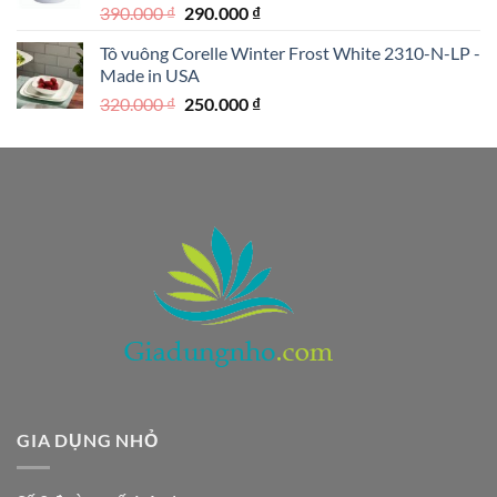
Giá
Giá
390.000
₫
290.000
₫
gốc
hiện
Tô vuông Corelle Winter Frost White 2310-N-LP -
là:
tại
Made in USA
390.000 ₫.
là:
Giá
Giá
320.000
₫
250.000
₫
290.000 ₫.
gốc
hiện
là:
tại
320.000 ₫.
là:
250.000 ₫.
GIA DỤNG NHỎ