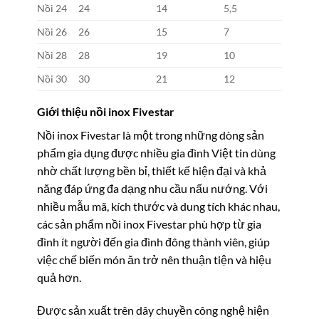
Nồi 24
24
14
5,5
Nồi 26
26
15
7
Nồi 28
28
19
10
Nồi 30
30
21
12
Giới thiệu nồi inox Fivestar
Nồi inox Fivestar là một trong những dòng sản
phẩm gia dụng được nhiều gia đình Việt tin dùng
nhờ chất lượng bền bỉ, thiết kế hiện đại và khả
năng đáp ứng đa dạng nhu cầu nấu nướng. Với
nhiều mẫu mã, kích thước và dung tích khác nhau,
các sản phẩm nồi inox Fivestar phù hợp từ gia
đình ít người đến gia đình đông thành viên, giúp
việc chế biến món ăn trở nên thuận tiện và hiệu
quả hơn.
Được sản xuất trên dây chuyền công nghệ hiện