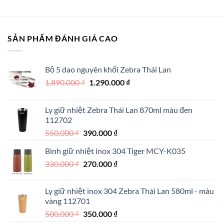
650.000 ₫.
là:
là:
tại
450.000 ₫.
390.000 ₫.
là:
280.000 ₫.
SẢN PHẨM ĐÁNH GIÁ CAO
Bộ 5 dao nguyên khối Zebra Thái Lan
Giá
Giá
1.890.000
₫
1.290.000
₫
gốc
hiện
là:
tại
Ly giữ nhiệt Zebra Thái Lan 870ml màu đen
1.890.000 ₫.
là:
112702
1.290.000 ₫.
Giá
Giá
550.000
₫
390.000
₫
gốc
hiện
Bình giữ nhiệt inox 304 Tiger MCY-K035
là:
tại
Giá
Giá
330.000
₫
550.000 ₫.
270.000
₫
là:
gốc
hiện
390.000 ₫.
là:
tại
Ly giữ nhiệt inox 304 Zebra Thái Lan 580ml - màu
330.000 ₫.
là:
vàng 112701
270.000 ₫.
Giá
Giá
500.000
₫
350.000
₫
gốc
hiện