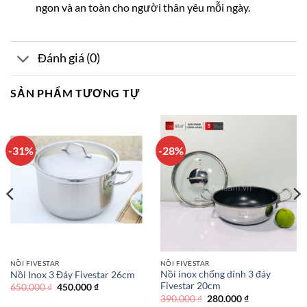
ngon và an toàn cho người thân yêu mỗi ngày.
Đánh giá (0)
SẢN PHẨM TƯƠNG TỰ
-31%
-28%
NỒI FIVESTAR
NỒI FIVESTAR
Nồi inox chống dính 3 đáy
Nồi Inox 3 Đáy Fivestar 26cm
Fivestar 20cm
Giá
Giá
650.000
₫
450.000
₫
gốc
hiện
Giá
Giá
390.000
₫
280.000
₫
là:
tại
gốc
hiện