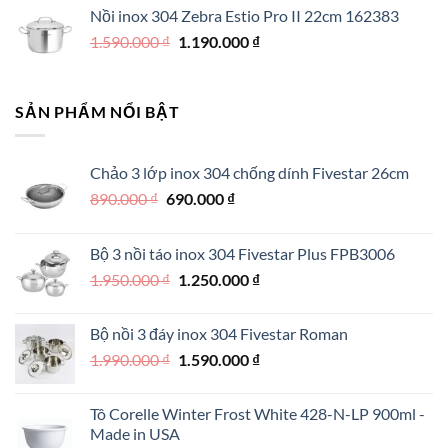
Nồi inox 304 Zebra Estio Pro II 22cm 162383
là:
tại
Giá
Giá
1.590.000
₫
500.000 ₫.
1.190.000
là:
₫
gốc
hiện
350.000 ₫.
là:
tại
1.590.000 ₫.
là:
SẢN PHẨM NỔI BẬT
1.190.000 ₫.
Chảo 3 lớp inox 304 chống dính Fivestar 26cm
Giá
Giá
890.000
₫
690.000
₫
gốc
hiện
là:
tại
Bộ 3 nồi táo inox 304 Fivestar Plus FPB3006
890.000 ₫.
là:
Giá
Giá
1.950.000
₫
1.250.000
₫
690.000 ₫.
gốc
hiện
là:
tại
Bộ nồi 3 đáy inox 304 Fivestar Roman
1.950.000 ₫.
là:
Giá
Giá
1.990.000
₫
1.590.000
₫
1.250.000 ₫.
gốc
hiện
là:
tại
Tô Corelle Winter Frost White 428-N-LP 900ml -
1.990.000 ₫.
là:
Made in USA
1.590.000 ₫.