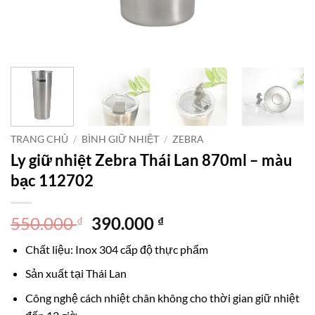
TRANG CHỦ
/
BÌNH GIỮ NHIỆT
/
ZEBRA
Ly giữ nhiệt Zebra Thái Lan 870ml – màu
bạc 112702
Giá
Giá
550.000
390.000
₫
₫
gốc
hiện
Chất liệu: Inox 304 cấp độ thực phẩm
là:
tại
550.000 ₫.
là:
Sản xuất tại Thái Lan
390.000 ₫.
Công nghệ cách nhiệt chân không cho thời gian giữ nhiệt