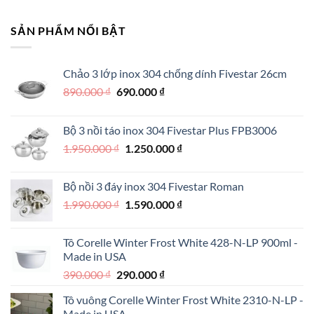
là:
tại
1.590.000 ₫.
là:
SẢN PHẨM NỔI BẬT
1.190.000 ₫.
Chảo 3 lớp inox 304 chống dính Fivestar 26cm
Giá
Giá
890.000
₫
690.000
₫
gốc
hiện
là:
tại
Bộ 3 nồi táo inox 304 Fivestar Plus FPB3006
890.000 ₫.
là:
Giá
Giá
1.950.000
₫
1.250.000
₫
690.000 ₫.
gốc
hiện
là:
tại
Bộ nồi 3 đáy inox 304 Fivestar Roman
1.950.000 ₫.
là:
Giá
Giá
1.990.000
₫
1.590.000
₫
1.250.000 ₫.
gốc
hiện
là:
tại
Tô Corelle Winter Frost White 428-N-LP 900ml -
1.990.000 ₫.
là:
Made in USA
1.590.000 ₫.
Giá
Giá
390.000
₫
290.000
₫
gốc
hiện
Tô vuông Corelle Winter Frost White 2310-N-LP -
là:
tại
Made in USA