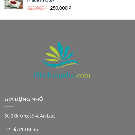
390.000 ₫.
là:
Giá
Giá
320.000
₫
250.000
₫
290.000 ₫.
gốc
hiện
là:
tại
320.000 ₫.
là:
250.000 ₫.
GIA DỤNG NHỎ
Số 2 đường số 4, An Lạc,
TP. Hồ Chí Minh