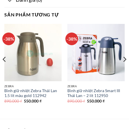
SẢN PHẨM TƯƠNG TỰ
-38%
-38%
ZEBRA
ZEBRA
Bình giữ nhiệt Zebra Thái Lan
Bình giữ nhiệt Zebra Smart III
1.5 lít màu gold 112942
Thái Lan – 2 lít 112950
Giá
Giá
Giá
Giá
890.000
₫
550.000
₫
890.000
₫
550.000
₫
gốc
hiện
gốc
hiện
là:
tại
là:
tại
890.000 ₫.
là:
890.000 ₫.
là:
550.000 ₫.
550.000 ₫.