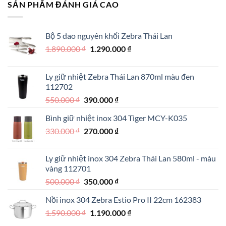
SẢN PHẨM ĐÁNH GIÁ CAO
Bộ 5 dao nguyên khối Zebra Thái Lan
Giá
Giá
1.890.000
₫
1.290.000
₫
gốc
hiện
là:
tại
Ly giữ nhiệt Zebra Thái Lan 870ml màu đen
1.890.000 ₫.
là:
112702
1.290.000 ₫.
Giá
Giá
550.000
₫
390.000
₫
gốc
hiện
Bình giữ nhiệt inox 304 Tiger MCY-K035
là:
tại
Giá
Giá
330.000
₫
550.000 ₫.
270.000
₫
là:
gốc
hiện
390.000 ₫.
là:
tại
Ly giữ nhiệt inox 304 Zebra Thái Lan 580ml - màu
330.000 ₫.
là:
vàng 112701
270.000 ₫.
Giá
Giá
500.000
₫
350.000
₫
gốc
hiện
Nồi inox 304 Zebra Estio Pro II 22cm 162383
là:
tại
Giá
Giá
1.590.000
₫
500.000 ₫.
1.190.000
là:
₫
gốc
hiện
350.000 ₫.