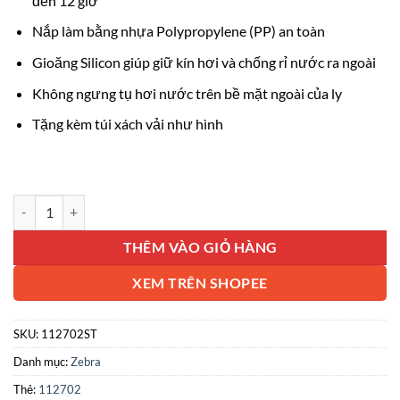
đến 12 giờ
Nắp làm bằng nhựa Polypropylene (PP) an toàn
Gioăng Silicon giúp giữ kín hơi và chống rỉ nước ra ngoài
Không ngưng tụ hơi nước trên bề mặt ngoài của ly
Tặng kèm túi xách vải như hình
Ly giữ nhiệt Zebra Thái Lan 870ml - màu bạc 112702 số lượng
THÊM VÀO GIỎ HÀNG
XEM TRÊN SHOPEE
SKU:
112702ST
Danh mục:
Zebra
Thẻ:
112702