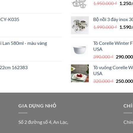
Giá
1.950.000
₫
1.250
000 ₫.
gốc
là:
 MCY-K035
Bộ nồi 3 đáy inox 
1.950.
Giá
1.990.000
₫
1.590
gốc
là:
ái Lan 580ml - màu vàng
Tô Corelle Winter 
1.990.
USA
Giá
390.000
₫
290.00
gốc
I 22cm 162383
Tô vuông Corelle W
là:
USA
390.000 
Giá
320.000
₫
250.00
gốc
là:
320.000 
000 ₫.
GIA DỤNG NHỎ
CHÍ
Số 2 đường số 4, An Lạc,
Chín