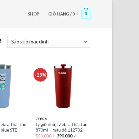
0
SHOP
GIỎ HÀNG /
0
₫
ả
-29%
ZEBRA
Zebra Thái Lan
Ly giữ nhiệt Zebra Thái Lan
 blue STE
870ml – màu đỏ 112702
Giá
Giá
550.000
₫
390.000
₫