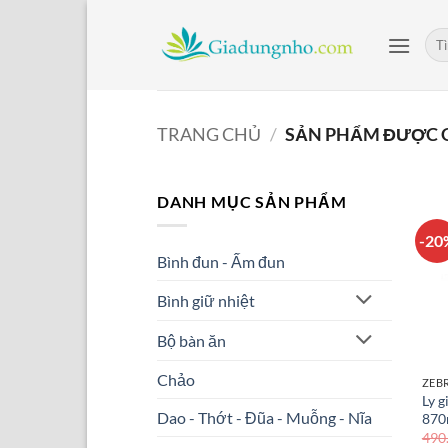
Bỏ
qua
Tìm
kiế
nội
dung
TRANG CHỦ
/
SẢN PHẨM ĐƯỢC G
DANH MỤC SẢN PHẨM
-20
Bình đun - Ấm đun
Bình giữ nhiệt
Bộ bàn ăn
Chảo
ZEB
Ly g
Dao - Thớt - Đũa - Muỗng - Nĩa
870
490