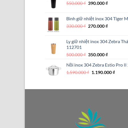
Giá
Giá
550.000
₫
390.000
₫
1.290.
gốc
hiện
là:
tại
Bình giữ nhiệt inox 304 Tiger
550.000 ₫.
là:
Giá
Giá
330.000
₫
270.000
₫
390.000 ₫.
gốc
hiện
là:
tại
Ly giữ nhiệt inox 304 Zebra Th
330.000 ₫.
là:
112701
270.000 ₫.
Giá
Giá
500.000
₫
350.000
₫
gốc
hiện
Nồi inox 304 Zebra Estio Pro I
là:
tại
Giá
Giá
1.590.000
₫
500.000 ₫.
1.190.000
là:
₫
gốc
hiện
350.000 ₫.
là:
tại
1.590.000 ₫.
là:
1.190.