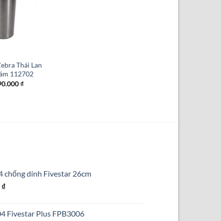
Zebra Thái Lan
xám 112702
á
Giá
90.000
₫
ốc
hiện
:
tại
0.000 ₫.
là:
390.000 ₫.
4 chống dính Fivestar 26cm
Giá
0
₫
hiện
tại
304 Fivestar Plus FPB3006
₫.
là: