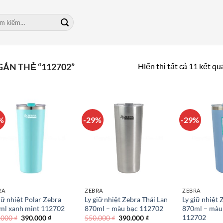
m:
Hiển thị tất cả 11 kết qu
ẮN THẺ “112702”
%
-29%
-29%
RA
ZEBRA
ZEBRA
iữ nhiệt Polar Zebra
Ly giữ nhiệt Zebra Thái Lan
Ly giữ nhiệt 
ml xanh mint 112702
870ml – màu bạc 112702
870ml – màu
112702
Giá
Giá
Giá
Giá
.000
₫
390.000
₫
550.000
₫
390.000
₫