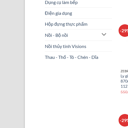
Dụng cụ làm bếp
Điện gia dụng
Hộp đựng thực phẩm
-29
Nồi - Bộ nồi
Nồi thủy tinh Visions
Thau - Thố - Tô - Chén - Dĩa
ZEB
Ly g
870
112
550
-29