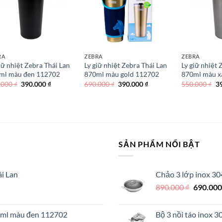
RA
ZEBRA
ZEBRA
iữ nhiệt Zebra Thái Lan
Ly giữ nhiệt Zebra Thái Lan
Ly giữ nhiệt 
ml màu đen 112702
870ml màu gold 112702
870ml màu 
Giá
Giá
Giá
Giá
Gi
.000
₫
390.000
₫
690.000
₫
390.000
₫
550.000
₫
3
gốc
hiện
gốc
hiện
g
là:
tại
là:
tại
là
550.000 ₫.
là:
690.000 ₫.
là:
55
390.000 ₫.
390.000 ₫.
SẢN PHẨM NỔI BẬT
i Lan
Chảo 3 lớp inox 30
Giá
890.000
₫
690.00
gốc
là:
70ml màu đen 112702
Bộ 3 nồi táo inox 
890.000 