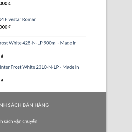
Giá
.000
₫
690.000 ₫.
hiện
tại
304 Fivestar Roman
000 ₫.
là:
Giá
.000
₫
1.250.000 ₫.
hiện
tại
Frost White 428-N-LP 900ml - Made in
000 ₫.
là:
1.590.000 ₫.
Giá
0
₫
hiện
inter Frost White 2310-N-LP - Made in
tại
₫.
là:
Giá
0
₫
290.000 ₫.
hiện
tại
₫.
là:
NH SÁCH BÁN HÀNG
250.000 ₫.
h sách vận chuyển