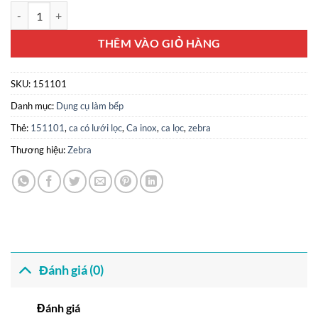
Ca lọc dầu inox 304 Zebra 151101 số lượng
THÊM VÀO GIỎ HÀNG
SKU:
151101
Danh mục:
Dụng cụ làm bếp
Thẻ:
151101
,
ca có lưới lọc
,
Ca inox
,
ca lọc
,
zebra
Thương hiệu:
Zebra
Đánh giá (0)
Đánh giá