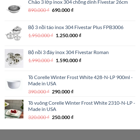
Chảo 3 lớp inox 304 chống dính Fivestar 26cm
Giá
Giá
890.000
₫
690.000
₫
gốc
hiện
là:
tại
Bộ 3 nồi táo inox 304 Fivestar Plus FPB3006
890.000 ₫.
là:
Giá
Giá
1.950.000
₫
1.250.000
₫
690.000 ₫.
gốc
hiện
là:
tại
Bộ nồi 3 đáy inox 304 Fivestar Roman
1.950.000 ₫.
là:
Giá
Giá
1.990.000
₫
1.590.000
₫
1.250.000 ₫.
gốc
hiện
là:
tại
Tô Corelle Winter Frost White 428-N-LP 900ml -
1.990.000 ₫.
là:
Made in USA
1.590.000 ₫.
Giá
Giá
390.000
₫
290.000
₫
gốc
hiện
Tô vuông Corelle Winter Frost White 2310-N-LP -
là:
tại
Made in USA
390.000 ₫.
là:
Giá
Giá
320.000
₫
250.000
₫
290.000 ₫.
gốc
hiện
là:
tại
320.000 ₫.
là: