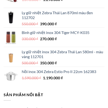
gốc
hiện
là:
tại
Ly giữ nhiệt Zebra Thái Lan 870ml màu đen
1.890.000 ₫.
là:
112702
1.290.000 ₫.
Giá
Giá
550.000
₫
390.000
₫
gốc
hiện
Bình giữ nhiệt inox 304 Tiger MCY-K035
là:
tại
Giá
Giá
330.000
₫
550.000 ₫.
270.000
₫
là:
gốc
hiện
390.000 ₫.
là:
tại
Ly giữ nhiệt inox 304 Zebra Thái Lan 580ml - màu
330.000 ₫.
là:
vàng 112701
270.000 ₫.
Giá
Giá
500.000
₫
350.000
₫
gốc
hiện
Nồi inox 304 Zebra Estio Pro II 22cm 162383
là:
tại
Giá
Giá
1.590.000
₫
500.000 ₫.
1.190.000
là:
₫
gốc
hiện
350.000 ₫.
là:
tại
1.590.000 ₫.
là:
SẢN PHẨM NỔI BẬT
1.190.000 ₫.