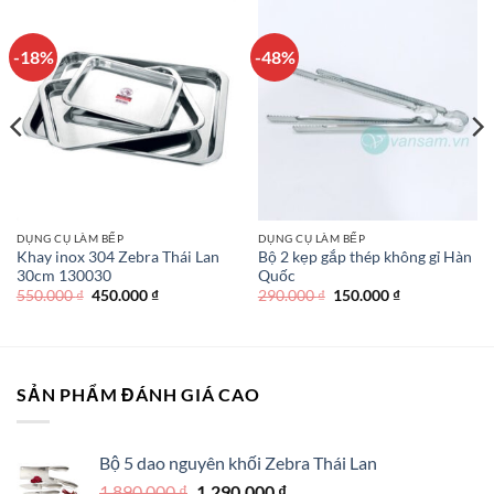
-18%
-48%
DỤNG CỤ LÀM BẾP
DỤNG CỤ LÀM BẾP
Khay inox 304 Zebra Thái Lan
Bộ 2 kẹp gắp thép không gỉ Hàn
30cm 130030
Quốc
Giá
Giá
Giá
Giá
550.000
₫
450.000
₫
290.000
₫
150.000
₫
gốc
hiện
gốc
hiện
là:
tại
là:
tại
550.000 ₫.
là:
290.000 ₫.
là:
450.000 ₫.
150.000 ₫.
SẢN PHẨM ĐÁNH GIÁ CAO
Bộ 5 dao nguyên khối Zebra Thái Lan
Giá
Giá
1.890.000
₫
1.290.000
₫