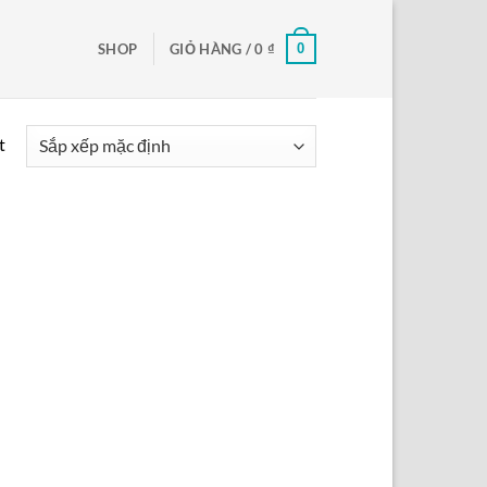
0
SHOP
GIỎ HÀNG /
0
₫
t