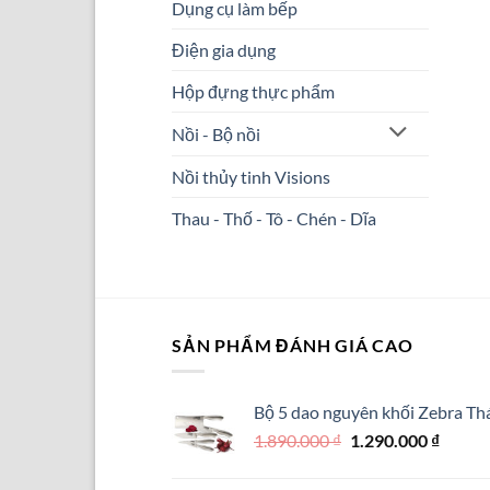
Dụng cụ làm bếp
Điện gia dụng
Hộp đựng thực phẩm
Nồi - Bộ nồi
Nồi thủy tinh Visions
Thau - Thố - Tô - Chén - Dĩa
SẢN PHẨM ĐÁNH GIÁ CAO
Bộ 5 dao nguyên khối Zebra Thá
Giá
Giá
1.890.000
₫
1.290.000
₫
gốc
hiện
là:
tại