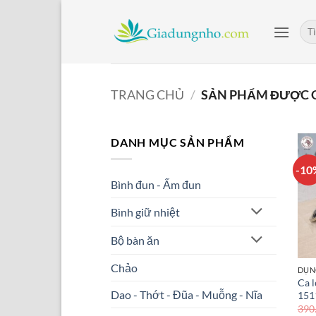
Bỏ
qua
Tìm
kiế
nội
dung
TRANG CHỦ
/
SẢN PHẨM ĐƯỢC G
DANH MỤC SẢN PHẨM
-10
Bình đun - Ấm đun
Bình giữ nhiệt
Bộ bàn ăn
Chảo
DỤN
Ca l
Dao - Thớt - Đũa - Muỗng - Nĩa
151
390