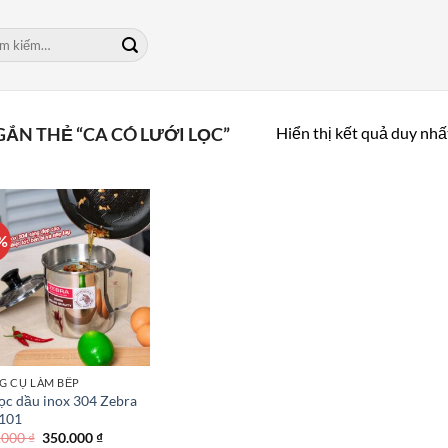
m:
Hiển thị kết quả duy nhấ
ẮN THẺ “CA CÓ LƯỚI LỌC”
%
G CỤ LÀM BẾP
ọc dầu inox 304 Zebra
101
Giá
Giá
.000
₫
350.000
₫