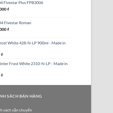
304 Fivestar Plus FPB3006
₫.
là:
Giá
.000
₫
690.000 ₫.
hiện
tại
304 Fivestar Roman
000 ₫.
là:
Giá
.000
₫
1.250.000 ₫.
hiện
tại
Frost White 428-N-LP 900ml - Made in
000 ₫.
là:
1.590.000 ₫.
Giá
0
₫
hiện
inter Frost White 2310-N-LP - Made in
tại
₫.
là:
Giá
0
₫
290.000 ₫.
hiện
tại
₫.
là:
NH SÁCH BÁN HÀNG
250.000 ₫.
h sách vận chuyển