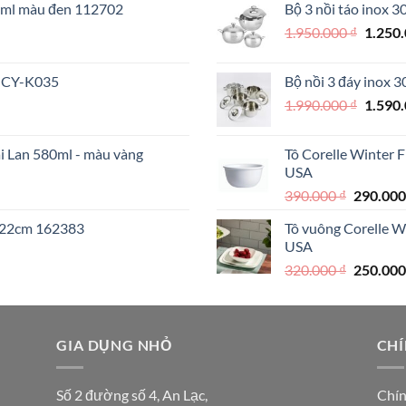
70ml màu đen 112702
Bộ 3 nồi táo inox 
890.000 
Giá
1.950.000
₫
1.250
000 ₫.
gốc
là:
 MCY-K035
Bộ nồi 3 đáy inox 
1.950.
Giá
1.990.000
₫
1.590
gốc
là:
ái Lan 580ml - màu vàng
Tô Corelle Winter 
1.990.
USA
Giá
390.000
₫
290.00
gốc
I 22cm 162383
Tô vuông Corelle W
là:
USA
390.000 
Giá
320.000
₫
250.00
gốc
là:
320.000 
000 ₫.
GIA DỤNG NHỎ
CHÍ
Số 2 đường số 4, An Lạc,
Chín