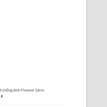
4 chống dính Fivestar 26cm
Giá
0
₫
hiện
tại