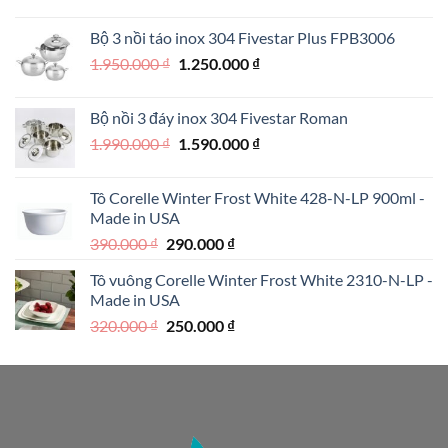
gốc
hiện
là:
tại
Bộ 3 nồi táo inox 304 Fivestar Plus FPB3006
890.000 ₫.
là:
Giá
Giá
1.950.000
₫
1.250.000
₫
690.000 ₫.
gốc
hiện
là:
tại
Bộ nồi 3 đáy inox 304 Fivestar Roman
1.950.000 ₫.
là:
Giá
Giá
1.990.000
₫
1.590.000
₫
1.250.000 ₫.
gốc
hiện
là:
tại
Tô Corelle Winter Frost White 428-N-LP 900ml -
1.990.000 ₫.
là:
Made in USA
1.590.000 ₫.
Giá
Giá
390.000
₫
290.000
₫
gốc
hiện
Tô vuông Corelle Winter Frost White 2310-N-LP -
là:
tại
Made in USA
390.000 ₫.
là:
Giá
Giá
320.000
₫
250.000
₫
290.000 ₫.
gốc
hiện
là:
tại
320.000 ₫.
là:
250.000 ₫.