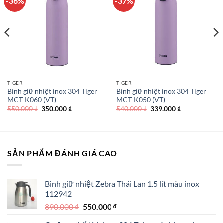
-36%
-37%
TIGER
TIGER
Bình giữ nhiệt inox 304 Tiger
Bình giữ nhiệt inox 304 Tiger
MCT-K060 (VT)
MCT-K050 (VT)
Giá
Giá
Giá
Giá
550.000
₫
350.000
₫
540.000
₫
339.000
₫
gốc
hiện
gốc
hiện
là:
tại
là:
tại
550.000 ₫.
là:
540.000 ₫.
là:
350.000 ₫.
339.000 ₫.
SẢN PHẨM ĐÁNH GIÁ CAO
Bình giữ nhiệt Zebra Thái Lan 1.5 lít màu inox
112942
Giá
Giá
890.000
₫
550.000
₫
gốc
hiện