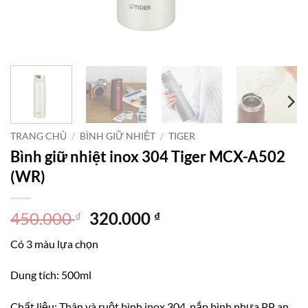
TRANG CHỦ
/
BÌNH GIỮ NHIỆT
/
TIGER
Bình giữ nhiệt inox 304 Tiger MCX-A502
(WR)
Giá
Giá
450.000
320.000
₫
₫
gốc
hiện
Có 3 màu lựa chọn
là:
tại
450.000 ₫.
là:
Dung tích: 500ml
320.000 ₫.
Chất liệu: Thân và ruột bình inox 304, nắp bình nhựa PP an