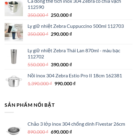
Ca đong thể tích inox 304 Zebra có chia vạch
là:
tại
112590
890.000 ₫.
là:
Giá
Giá
350.000
₫
250.000
₫
550.000 ₫.
gốc
hiện
Ly giữ nhiệt Zebra Cuppuccino 500ml 112703
là:
tại
Giá
Giá
350.000
₫
350.000 ₫.
290.000
₫
là:
gốc
hiện
250.000 ₫.
là:
tại
Ly giữ nhiệt Zebra Thái Lan 870ml - màu bạc
350.000 ₫.
là:
112702
290.000 ₫.
Giá
Giá
550.000
₫
390.000
₫
gốc
hiện
Nồi inox 304 Zebra Estio Pro II 18cm 162381
là:
tại
Giá
Giá
1.390.000
₫
550.000 ₫.
990.000
là:
₫
gốc
hiện
390.000 ₫.
là:
tại
1.390.000 ₫.
là:
SẢN PHẨM NỔI BẬT
990.000 ₫.
Chảo 3 lớp inox 304 chống dính Fivestar 26cm
Giá
Giá
890.000
₫
690.000
₫