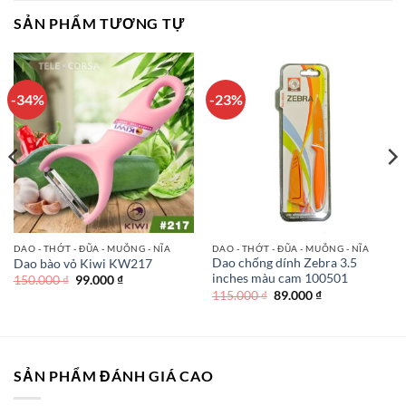
SẢN PHẨM TƯƠNG TỰ
-34%
-23%
DAO - THỚT - ĐŨA - MUỖNG - NĨA
DAO - THỚT - ĐŨA - MUỖNG - NĨA
Dao chống dính Zebra 3.5
Dao bào vỏ Kiwi KW217
inches màu cam 100501
Giá
Giá
150.000
₫
99.000
₫
gốc
hiện
Giá
Giá
115.000
₫
89.000
₫
là:
tại
gốc
hiện
150.000 ₫.
là:
là:
tại
99.000 ₫.
115.000 ₫.
là:
89.000 ₫.
SẢN PHẨM ĐÁNH GIÁ CAO