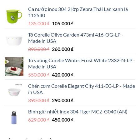
Ca nước inox 304 2 lớp Zebra Thái Lan xanh lá
112540
Giá
Giá
135.000
₫
105.000
₫
gốc
hiện
Tô Corelle Olive Garden 473ml 416-OG-LP -
là:
tại
Made in USA
135.000 ₫.
là:
Giá
Giá
390.000
₫
260.000
₫
105.000 ₫.
gốc
hiện
Tô vuông Corelle Winter Frost White 2332-N-LP -
là:
tại
Made in USA
390.000 ₫.
là:
Giá
Giá
550.000
₫
420.000
₫
260.000 ₫.
gốc
hiện
Chén cơm Corelle Elegant City 411-EC-LP - Made
là:
tại
in USA
550.000 ₫.
là:
Giá
Giá
390.000
₫
290.000
₫
420.000 ₫.
gốc
hiện
Bình giữ nhiệt inox 304 Tiger MCZ-G040 (AN)
là:
tại
Giá
Giá
629.000
₫
390.000 ₫.
450.000
₫
là:
gốc
hiện
290.000 ₫.
là:
tại
629.000 ₫.
là: