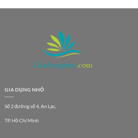
gốc
hiện
là:
tại
320.000 ₫.
là:
250.000 ₫.
GIA DỤNG NHỎ
Số 2 đường số 4, An Lạc,
TP. Hồ Chí Minh