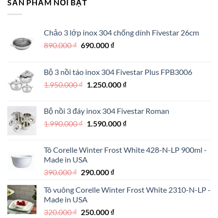
SẢN PHẨM NỔI BẬT
450.000 ₫.
Chảo 3 lớp inox 304 chống dính Fivestar 26cm
Giá
Giá
890.000
₫
690.000
₫
gốc
hiện
là:
tại
Bộ 3 nồi táo inox 304 Fivestar Plus FPB3006
890.000 ₫.
là:
Giá
Giá
1.950.000
₫
1.250.000
₫
690.000 ₫.
gốc
hiện
là:
tại
Bộ nồi 3 đáy inox 304 Fivestar Roman
1.950.000 ₫.
là:
Giá
Giá
1.990.000
₫
1.590.000
₫
1.250.000 ₫.
gốc
hiện
là:
tại
Tô Corelle Winter Frost White 428-N-LP 900ml -
1.990.000 ₫.
là:
Made in USA
1.590.000 ₫.
Giá
Giá
390.000
₫
290.000
₫
gốc
hiện
Tô vuông Corelle Winter Frost White 2310-N-LP -
là:
tại
Made in USA
390.000 ₫.
là:
Giá
Giá
320.000
₫
250.000
₫
290.000 ₫.