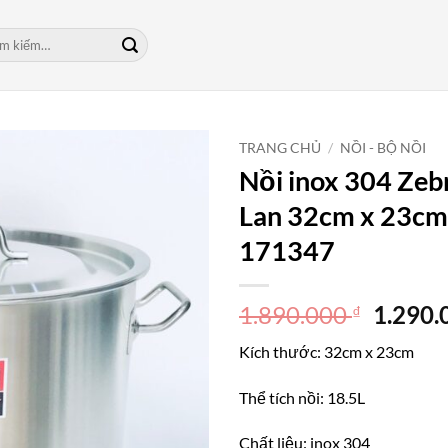
m:
TRANG CHỦ
/
NỒI - BỘ NỒI
Nồi inox 304 Zeb
Lan 32cm x 23cm
171347
Giá
1.890.000
1.290
₫
gốc
Kích thước: 32cm x 23cm
là:
1.890.
Thể tích nồi: 18.5L
Chất liệu: inox 304