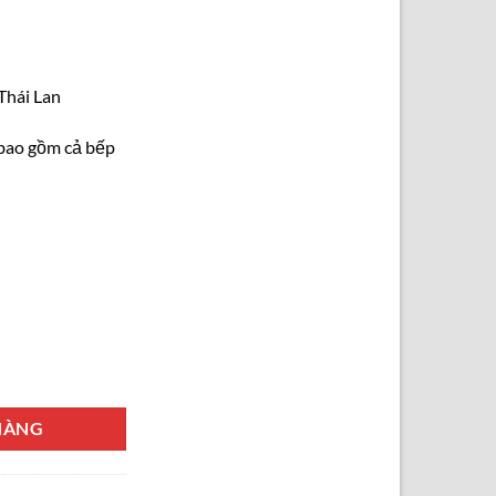
Thái Lan
 bao gồm cả bếp
m x 23cm - 18.5L 171347 số lượng
HÀNG