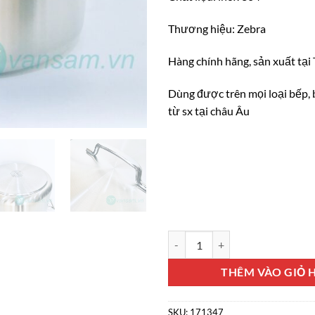
Thương hiệu: Zebra
Hàng chính hãng, sản xuất tại 
Dùng được trên mọi loại bếp,
từ sx tại châu Âu
Nồi inox 304 Zebra Thái Lan 32c
THÊM VÀO GIỎ 
SKU:
171347