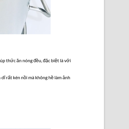
úp thức ăn nóng đều, đặc biệt là với
n dĩ rất kén nồi mà không hề làm ảnh