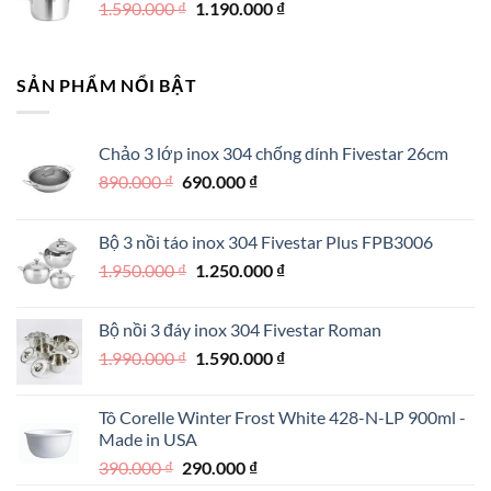
Giá
Giá
1.590.000
₫
500.000 ₫.
1.190.000
là:
₫
gốc
hiện
350.000 ₫.
là:
tại
1.590.000 ₫.
là:
SẢN PHẨM NỔI BẬT
1.190.000 ₫.
Chảo 3 lớp inox 304 chống dính Fivestar 26cm
Giá
Giá
890.000
₫
690.000
₫
gốc
hiện
là:
tại
Bộ 3 nồi táo inox 304 Fivestar Plus FPB3006
890.000 ₫.
là:
Giá
Giá
1.950.000
₫
1.250.000
₫
690.000 ₫.
gốc
hiện
là:
tại
Bộ nồi 3 đáy inox 304 Fivestar Roman
1.950.000 ₫.
là:
Giá
Giá
1.990.000
₫
1.590.000
₫
1.250.000 ₫.
gốc
hiện
là:
tại
Tô Corelle Winter Frost White 428-N-LP 900ml -
1.990.000 ₫.
là:
Made in USA
1.590.000 ₫.
Giá
Giá
390.000
₫
290.000
₫
gốc
hiện