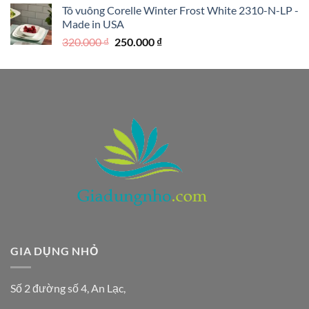
Tô vuông Corelle Winter Frost White 2310-N-LP -
là:
tại
Made in USA
390.000 ₫.
là:
Giá
Giá
320.000
₫
250.000
₫
290.000 ₫.
gốc
hiện
là:
tại
320.000 ₫.
là:
250.000 ₫.
GIA DỤNG NHỎ
Số 2 đường số 4, An Lạc,