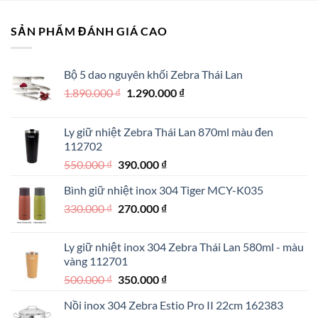
1.290.000 
SẢN PHẨM ĐÁNH GIÁ CAO
Bộ 5 dao nguyên khối Zebra Thái Lan
Giá
Giá
1.890.000
₫
1.290.000
₫
gốc
hiện
là:
tại
Ly giữ nhiệt Zebra Thái Lan 870ml màu đen
1.890.000 ₫.
là:
112702
1.290.000 ₫.
Giá
Giá
550.000
₫
390.000
₫
gốc
hiện
Bình giữ nhiệt inox 304 Tiger MCY-K035
là:
tại
Giá
Giá
330.000
₫
550.000 ₫.
270.000
₫
là:
gốc
hiện
390.000 ₫.
là:
tại
Ly giữ nhiệt inox 304 Zebra Thái Lan 580ml - màu
330.000 ₫.
là:
vàng 112701
270.000 ₫.
Giá
Giá
500.000
₫
350.000
₫
gốc
hiện
Nồi inox 304 Zebra Estio Pro II 22cm 162383
là:
tại