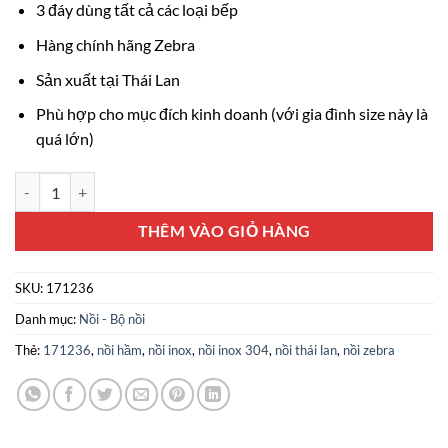
3 đáy dùng tất cả các loại bếp
Hàng chính hãng Zebra
Sản xuất tại Thái Lan
Phù hợp cho mục đích kinh doanh (với gia đình size này là
quá lớn)
Nồi hầm Inox 304 Vitalux Zebra 3 đáy 36x36cm số lượng
THÊM VÀO GIỎ HÀNG
SKU:
171236
Danh mục:
Nồi - Bộ nồi
Thẻ:
171236
,
nồi hầm
,
nồi inox
,
nồi inox 304
,
nồi thái lan
,
nồi zebra