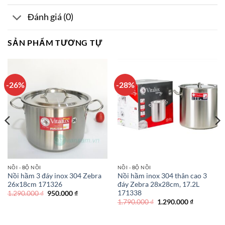
Đánh giá (0)
SẢN PHẨM TƯƠNG TỰ
-26%
-28%
NỒI - BỘ NỒI
NỒI - BỘ NỒI
Nồi hầm 3 đáy inox 304 Zebra
Nồi hầm inox 304 thân cao 3
26x18cm 171326
đáy Zebra 28x28cm, 17.2L
171338
Giá
Giá
1.290.000
₫
950.000
₫
gốc
hiện
Giá
Giá
1.790.000
₫
1.290.000
₫
là:
tại
gốc
hiện
1.290.000 ₫.
là:
là:
tại
950.000 ₫.
1.790.000 ₫.
là: