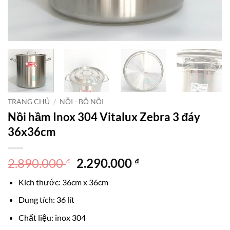
TRANG CHỦ
/
NỒI - BỘ NỒI
Nồi hầm Inox 304 Vitalux Zebra 3 đáy
36x36cm
Giá
Giá
2.890.000
2.290.000
₫
₫
gốc
hiện
Kích thước: 36cm x 36cm
là:
tại
2.890.000 ₫.
là:
Dung tích: 36 lít
2.290.000 ₫.
Chất liệu: inox 304