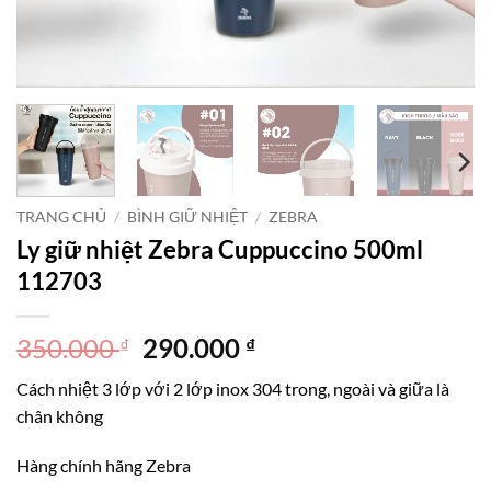
TRANG CHỦ
/
BÌNH GIỮ NHIỆT
/
ZEBRA
Ly giữ nhiệt Zebra Cuppuccino 500ml
112703
Giá
Giá
350.000
290.000
₫
₫
gốc
hiện
Cách nhiệt 3 lớp với 2 lớp inox 304 trong, ngoài và giữa là
là:
tại
chân không
350.000 ₫.
là:
290.000 ₫.
Hàng chính hãng Zebra