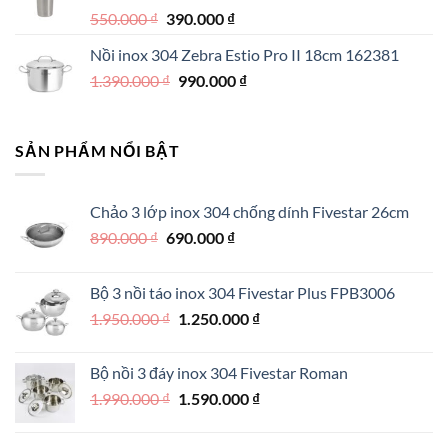
290.000 ₫.
Giá
Giá
550.000
₫
390.000
₫
gốc
hiện
Nồi inox 304 Zebra Estio Pro II 18cm 162381
là:
tại
Giá
Giá
1.390.000
₫
550.000 ₫.
990.000
là:
₫
gốc
hiện
390.000 ₫.
là:
tại
1.390.000 ₫.
là:
SẢN PHẨM NỔI BẬT
990.000 ₫.
Chảo 3 lớp inox 304 chống dính Fivestar 26cm
Giá
Giá
890.000
₫
690.000
₫
gốc
hiện
là:
tại
Bộ 3 nồi táo inox 304 Fivestar Plus FPB3006
890.000 ₫.
là:
Giá
Giá
1.950.000
₫
1.250.000
₫
690.000 ₫.
gốc
hiện
là:
tại
Bộ nồi 3 đáy inox 304 Fivestar Roman
1.950.000 ₫.
là:
Giá
Giá
1.990.000
₫
1.590.000
₫
1.250.000 ₫.
gốc
hiện
là:
tại