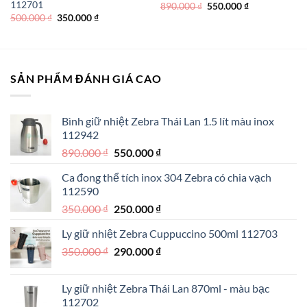
112701
Giá
Giá
890.000
₫
550.000
₫
gốc
hiện
Giá
Giá
500.000
₫
350.000
₫
là:
tại
gốc
hiện
890.000 ₫.
là:
là:
tại
550.000 ₫.
500.000 ₫.
là:
350.000 ₫.
SẢN PHẨM ĐÁNH GIÁ CAO
Bình giữ nhiệt Zebra Thái Lan 1.5 lít màu inox
112942
Giá
Giá
890.000
₫
550.000
₫
gốc
hiện
Ca đong thể tích inox 304 Zebra có chia vạch
là:
tại
112590
890.000 ₫.
là:
Giá
Giá
350.000
₫
250.000
₫
550.000 ₫.
gốc
hiện
Ly giữ nhiệt Zebra Cuppuccino 500ml 112703
là:
tại
Giá
Giá
350.000
₫
350.000 ₫.
290.000
₫
là:
gốc
hiện
250.000 ₫.
là:
tại
Ly giữ nhiệt Zebra Thái Lan 870ml - màu bạc
350.000 ₫.
là:
112702