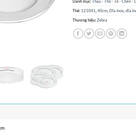
Danh mục:
Thau - Thố - Tô - Chén - 
Thẻ:
121041
,
40cm
,
Dĩa inox
,
dĩa i
Thương hiệu:
Zebra
0cm