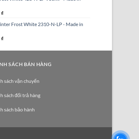
000 ₫.
là:
1.590.000 ₫.
Giá
0
₫
hiện
inter Frost White 2310-N-LP - Made in
tại
₫.
là:
Giá
0
₫
290.000 ₫.
hiện
tại
₫.
là:
NH SÁCH BÁN HÀNG
250.000 ₫.
h sách vận chuyển
h sách đổi trả hàng
h sách bảo hành