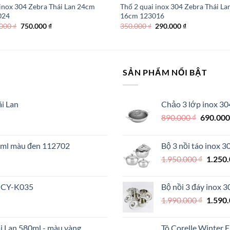
inox 304 Zebra Thái Lan 24cm
Thố 2 quai inox 304 Zebra Thái La
024
16cm 123016
Giá
Giá
Giá
Giá
.000
₫
750.000
₫
350.000
₫
290.000
₫
gốc
hiện
gốc
hiện
là:
tại
là:
tại
890.000 ₫.
là:
350.000 ₫.
là:
750.000 ₫.
290.000 ₫.
SẢN PHẨM NỔI BẬT
i Lan
Chảo 3 lớp inox 30
Giá
890.000
₫
690.00
gốc
là:
70ml màu đen 112702
Bộ 3 nồi táo inox 
890.000 
Giá
1.950.000
₫
1.250
000 ₫.
gốc
là:
 MCY-K035
Bộ nồi 3 đáy inox 
1.950.
Giá
1.990.000
₫
1.590
gốc
là:
ái Lan 580ml - màu vàng
Tô Corelle Winter 