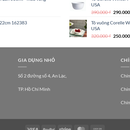
1.990.
USA
Giá
390.000
₫
290.00
gốc
I 22cm 162383
Tô vuông Corelle W
là:
USA
390.000 
Giá
320.000
₫
250.00
gốc
là:
320.000 
000 ₫.
GIA DỤNG NHỎ
CHÍ
Số 2 đường số 4, An Lạc,
Chín
TP. Hồ Chí Minh
Chín
Chín
Visa
PayPal
Stripe
MasterCard
Cash