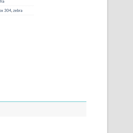
Dĩa
nox 304
,
zebra