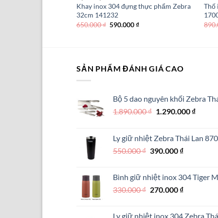
 Zebra Thái Lan
Khay inox 304 đựng thực phẩm Zebra
Thố 
32cm 141232
170
Giá
Giá
Giá
000
₫
650.000
₫
590.000
₫
890
hiện
gốc
hiện
tại
là:
tại
00 ₫.
là:
650.000 ₫.
là:
109.000 ₫.
590.000 ₫.
SẢN PHẨM ĐÁNH GIÁ CAO
Bộ 5 dao nguyên khối Zebra Thá
Giá
Giá
1.890.000
₫
1.290.000
₫
gốc
hiện
là:
tại
Ly giữ nhiệt Zebra Thái Lan 8
1.890.000 ₫.
là:
Giá
Giá
550.000
₫
390.000
₫
1.290.
gốc
hiện
là:
tại
Bình giữ nhiệt inox 304 Tiger
550.000 ₫.
là:
Giá
Giá
330.000
₫
270.000
₫
390.000 ₫.
gốc
hiện
là:
tại
Ly giữ nhiệt inox 304 Zebra Th