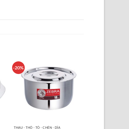
-20%
THAU - THỐ - TÔ - CHÉN - DĨA