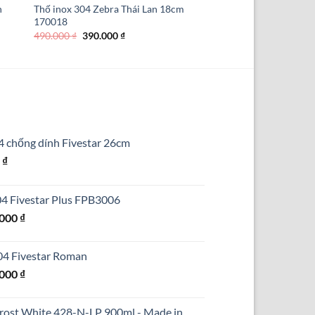
n
Thố inox 304 Zebra Thái Lan 18cm
170018
Giá
Giá
490.000
₫
390.000
₫
gốc
hiện
là:
tại
490.000 ₫.
là:
390.000 ₫.
4 chống dính Fivestar 26cm
Giá
0
₫
hiện
tại
304 Fivestar Plus FPB3006
₫.
là:
Giá
.000
₫
690.000 ₫.
hiện
tại
304 Fivestar Roman
000 ₫.
là:
Giá
.000
₫
1.250.000 ₫.
hiện
tại
Frost White 428-N-LP 900ml - Made in