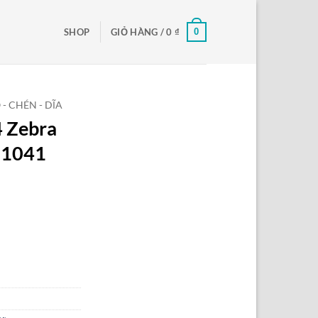
0
SHOP
GIỎ HÀNG /
0
₫
 - CHÉN - DĨA
4 Zebra
21041