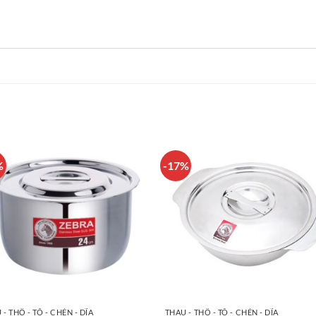
%
-17%
 - THỐ - TÔ - CHÉN - DĨA
THAU - THỐ - TÔ - CHÉN - DĨA