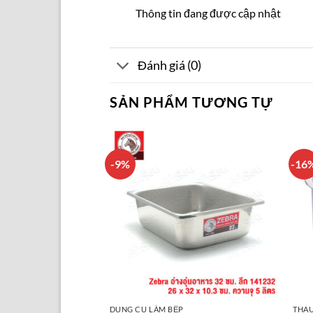
Thông tin đang được cập nhật
Đánh giá (0)
SẢN PHẨM TƯƠNG TỰ
-9%
-16
- MUỖNG - NĨA
DỤNG CỤ LÀM BẾP
THAU