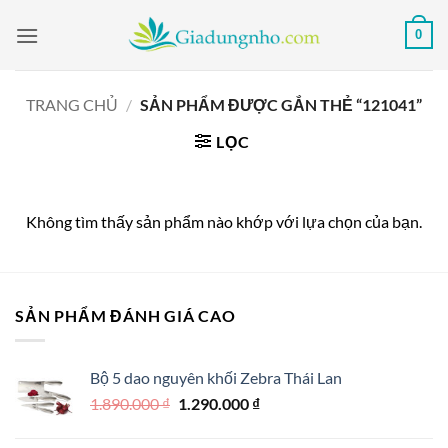
Bỏ
0
qua
nội
dung
TRANG CHỦ
/
SẢN PHẨM ĐƯỢC GẮN THẺ “121041”
LỌC
Không tìm thấy sản phẩm nào khớp với lựa chọn của bạn.
SẢN PHẨM ĐÁNH GIÁ CAO
Bộ 5 dao nguyên khối Zebra Thái Lan
Giá
Giá
1.890.000
₫
1.290.000
₫
gốc
hiện
là:
tại