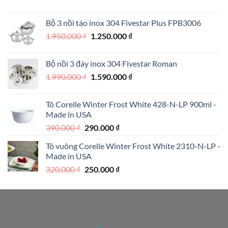
gốc
hiện
là:
tại
Bộ 3 nồi táo inox 304 Fivestar Plus FPB3006
890.000 ₫.
là:
Giá
Giá
1.950.000
₫
1.250.000
₫
690.000 ₫.
gốc
hiện
là:
tại
Bộ nồi 3 đáy inox 304 Fivestar Roman
1.950.000 ₫.
là:
Giá
Giá
1.990.000
₫
1.590.000
₫
1.250.000 ₫.
gốc
hiện
là:
tại
Tô Corelle Winter Frost White 428-N-LP 900ml -
1.990.000 ₫.
là:
Made in USA
1.590.000 ₫.
Giá
Giá
390.000
₫
290.000
₫
gốc
hiện
Tô vuông Corelle Winter Frost White 2310-N-LP -
là:
tại
Made in USA
390.000 ₫.
là:
Giá
Giá
320.000
₫
250.000
₫
290.000 ₫.
gốc
hiện
là:
tại
320.000 ₫.
là:
250.000 ₫.