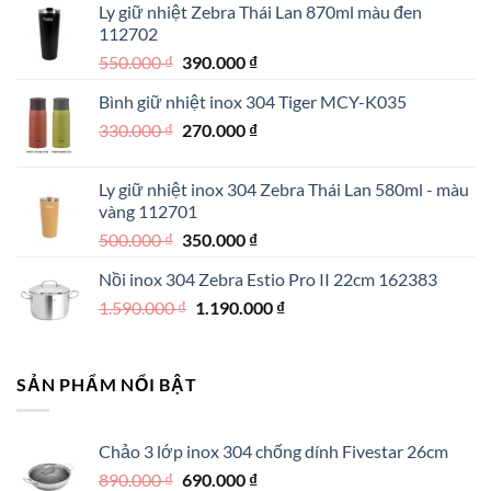
Ly giữ nhiệt Zebra Thái Lan 870ml màu đen
1.890.000 ₫.
là:
112702
1.290.000 ₫.
Giá
Giá
550.000
₫
390.000
₫
gốc
hiện
Bình giữ nhiệt inox 304 Tiger MCY-K035
là:
tại
Giá
Giá
330.000
₫
550.000 ₫.
270.000
₫
là:
gốc
hiện
390.000 ₫.
là:
tại
Ly giữ nhiệt inox 304 Zebra Thái Lan 580ml - màu
330.000 ₫.
là:
vàng 112701
270.000 ₫.
Giá
Giá
500.000
₫
350.000
₫
gốc
hiện
Nồi inox 304 Zebra Estio Pro II 22cm 162383
là:
tại
Giá
Giá
1.590.000
₫
500.000 ₫.
1.190.000
là:
₫
gốc
hiện
350.000 ₫.
là:
tại
1.590.000 ₫.
là:
SẢN PHẨM NỔI BẬT
1.190.000 ₫.
Chảo 3 lớp inox 304 chống dính Fivestar 26cm
Giá
Giá
890.000
₫
690.000
₫