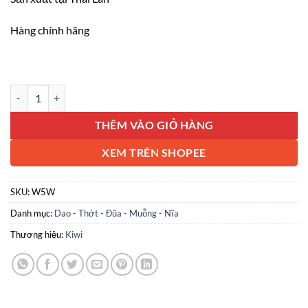
Hàng chính hãng
Bộ 5 dao Kiwi Thái Lan cán gỗ - sx tại Thái Lan số lượng
THÊM VÀO GIỎ HÀNG
XEM TRÊN SHOPEE
SKU:
W5W
Danh mục:
Dao - Thớt - Đũa - Muỗng - Nĩa
Thương hiệu:
Kiwi