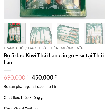
TRANG CHỦ
/
DAO - THỚT - ĐŨA - MUỖNG - NĨA
Bộ 5 dao Kiwi Thái Lan cán gỗ – sx tại Thái
Lan
Giá
Giá
690.000
450.000
₫
₫
gốc
hiện
Bộ sản phẩm gồm 5 dao như hình
là:
tại
690.000 ₫.
là:
Chất liệu: thép không gỉ
450.000 ₫.
Sản xuất tại Thái Lan