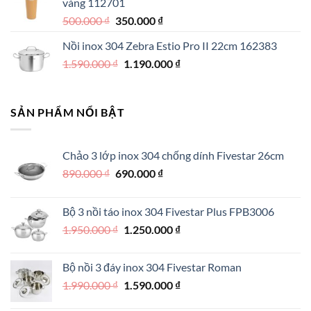
vàng 112701
270.000 ₫.
Giá
Giá
500.000
₫
350.000
₫
gốc
hiện
Nồi inox 304 Zebra Estio Pro II 22cm 162383
là:
tại
Giá
Giá
1.590.000
₫
500.000 ₫.
1.190.000
là:
₫
gốc
hiện
350.000 ₫.
là:
tại
1.590.000 ₫.
là:
SẢN PHẨM NỔI BẬT
1.190.000 ₫.
Chảo 3 lớp inox 304 chống dính Fivestar 26cm
Giá
Giá
890.000
₫
690.000
₫
gốc
hiện
là:
tại
Bộ 3 nồi táo inox 304 Fivestar Plus FPB3006
890.000 ₫.
là:
Giá
Giá
1.950.000
₫
1.250.000
₫
690.000 ₫.
gốc
hiện
là:
tại
Bộ nồi 3 đáy inox 304 Fivestar Roman
1.950.000 ₫.
là:
Giá
Giá
1.990.000
₫
1.590.000
₫
1.250.000 ₫.
gốc
hiện