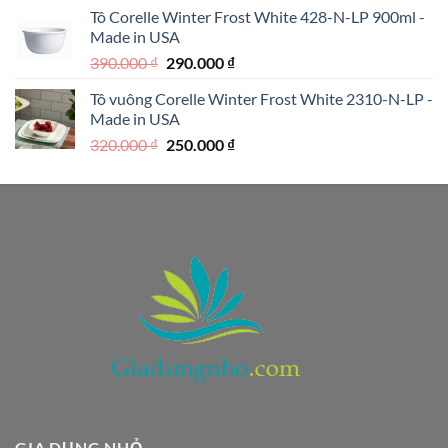
là:
tại
Tô Corelle Winter Frost White 428-N-LP 900ml -
1.990.000 ₫.
là:
Made in USA
1.590.000 ₫.
Giá
Giá
390.000
₫
290.000
₫
gốc
hiện
Tô vuông Corelle Winter Frost White 2310-N-LP -
là:
tại
Made in USA
390.000 ₫.
là:
Giá
Giá
320.000
₫
250.000
₫
290.000 ₫.
gốc
hiện
là:
tại
320.000 ₫.
là:
250.000 ₫.
GIA DỤNG NHỎ