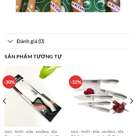
Đánh giá (0)
SẢN PHẨM TƯƠNG TỰ
-30%
-32%
DAO - THỚT - ĐŨA - MUỖNG - NĨA
DAO - THỚT - ĐŨA - MUỖNG - NĨA