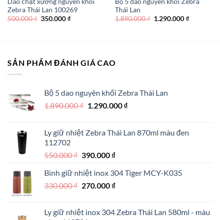
Dao chặt xương nguyên khối
Bộ 5 dao nguyên khối Zebra
Zebra Thái Lan 100269
Thái Lan
Giá
Giá
Giá
Giá
500.000
₫
350.000
₫
1.890.000
₫
1.290.000
₫
gốc
hiện
gốc
hiện
là:
tại
là:
tại
500.000 ₫.
là:
1.890.000 ₫.
là:
350.000 ₫.
1.290.000 
SẢN PHẨM ĐÁNH GIÁ CAO
Bộ 5 dao nguyên khối Zebra Thái Lan
Giá
Giá
1.890.000
₫
1.290.000
₫
gốc
hiện
là:
tại
Ly giữ nhiệt Zebra Thái Lan 870ml màu đen
1.890.000 ₫.
là:
112702
1.290.000 ₫.
Giá
Giá
550.000
₫
390.000
₫
gốc
hiện
Bình giữ nhiệt inox 304 Tiger MCY-K035
là:
tại
Giá
Giá
330.000
₫
550.000 ₫.
270.000
₫
là:
gốc
hiện
390.000 ₫.
là:
tại
Ly giữ nhiệt inox 304 Zebra Thái Lan 580ml - màu
330.000 ₫.
là: