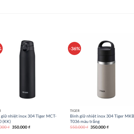
%
-36%
R
TIGER
 giữ nhiệt inox 304 Tiger MCT-
Bình giữ nhiệt inox 304 Tiger MKB
0 (KK)
T036 màu trắng
Giá
Giá
Giá
Giá
.000
₫
350.000
₫
550.000
₫
350.000
₫
gốc
hiện
gốc
hiện