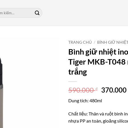
m:
TRANG CHỦ
/
BÌNH GIỮ NHIỆ
Bình giữ nhiệt in
Tiger MKB-T048
trắng
Giá
590.000
370.00
₫
gốc
Dung tích: 480ml
là:
590.000 
Chất liệu: Thân và ruột bình i
nhựa PP an toàn, gioăng silic