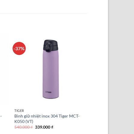
-37%
TIGER
-
Bình giữ nhiệt inox 304 Tiger MCT-
K050 (VT)
Giá
Giá
540.000
₫
339.000
₫
gốc
hiện