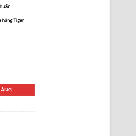
khuẩn
 hãng Tiger
KB-T048 màu trắng số lượng
HÀNG