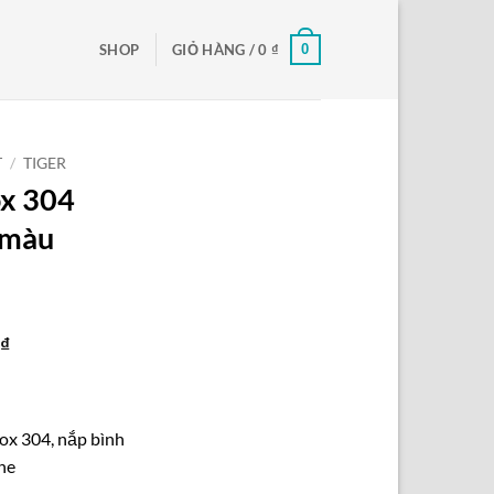
0
SHOP
GIỎ HÀNG /
0
₫
T
/
TIGER
ox 304
 màu
Giá
0
₫
hiện
tại
₫.
là:
nox 304, nắp bình
370.000 ₫.
one