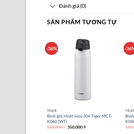
Đánh giá (0)
SẢN PHẨM TƯƠNG TỰ
-36%
-36
TIGER
TIGE
nox 304 Tiger MCT-
Bình giữ nhiệt inox 304 Tiger MCT-
Bình
K060 (WT)
K06
Giá
Giá
Giá
000
₫
550.000
₫
350.000
₫
550
hiện
gốc
hiện