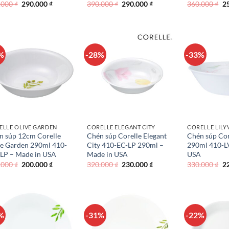
Giá
Giá
Giá
Giá
Gi
.000
₫
290.000
₫
390.000
₫
290.000
₫
360.000
₫
2
gốc
hiện
gốc
hiện
g
là:
tại
là:
tại
là
390.000 ₫.
là:
390.000 ₫.
là:
36
290.000 ₫.
290.000 ₫.
%
-28%
-33%
ELLE OLIVE GARDEN
CORELLE ELEGANT CITY
CORELLE LILY
n súp 12cm Corelle
Chén súp Corelle Elegant
Chén súp Core
ve Garden 290ml 410-
City 410-EC-LP 290ml –
290ml 410-L
LP – Made in USA
Made in USA
USA
Giá
Giá
Giá
Giá
Gi
.000
₫
200.000
₫
320.000
₫
230.000
₫
330.000
₫
2
gốc
hiện
gốc
hiện
g
là:
tại
là:
tại
là
310.000 ₫.
là:
320.000 ₫.
là:
33
200.000 ₫.
230.000 ₫.
%
-31%
-22%