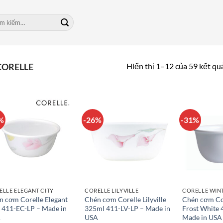
m:
Hiển thị 1–12 của 59 kết qu
ORELLE
%
-26%
-31%
ELLE ELEGANT CITY
CORELLE LILYVILLE
n cơm Corelle Elegant
Chén cơm Corelle Lilyville
Chén cơm Co
y 411-EC-LP – Made in
325ml 411-LV-LP – Made in
Frost White 
A
USA
Made in USA