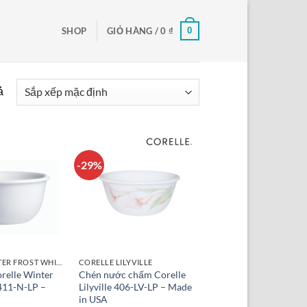
0
SHOP
GIỎ HÀNG /
0
₫
ả
-29%
CORELLE WINTER FROST WHITE
CORELLE LILYVILLE
relle Winter
Chén nước chấm Corelle
411-N-LP –
Lilyville 406-LV-LP – Made
in USA