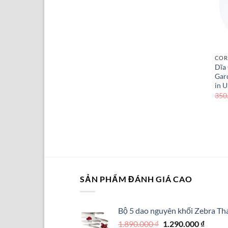
COR
Dĩa
Gar
in 
350
SẢN PHẨM ĐÁNH GIÁ CAO
Bộ 5 dao nguyên khối Zebra Thá
Giá
Giá
1.890.000
₫
1.290.000
₫