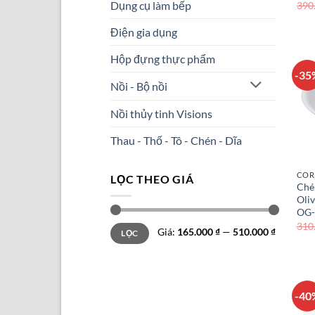
Dụng cụ làm bếp
390
Điện gia dụng
Hộp đựng thực phẩm
-35
Nồi - Bộ nồi
Nồi thủy tinh Visions
Thau - Thố - Tô - Chén - Dĩa
COR
LỌC THEO GIÁ
Ché
Oli
OG-
310
Giá
Giá
Giá:
165.000 ₫
—
510.000 ₫
LỌC
tối
tối
thiểu
đa
-40