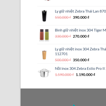
gốc
hiện
là:
tại
Ly giữ nhiệt Zebra Thái Lan 8
1.890.000 ₫.
là:
Giá
Giá
550.000
₫
390.000
₫
1.290.
gốc
hiện
là:
tại
Bình giữ nhiệt inox 304 Tiger
550.000 ₫.
là:
Giá
Giá
330.000
₫
270.000
₫
390.000 ₫.
gốc
hiện
là:
tại
Ly giữ nhiệt inox 304 Zebra Th
330.000 ₫.
là:
112701
270.000 ₫.
Giá
Giá
500.000
₫
350.000
₫
gốc
hiện
Nồi inox 304 Zebra Estio Pro I
là:
tại
Giá
Giá
1.590.000
₫
500.000 ₫.
1.190.000
là:
₫
gốc
hiện
350.000 ₫.
là:
tại
1.590.000 ₫.
là:
1.190.