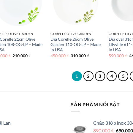
ELLE OLIVE GARDEN
CORELLE OLIVE GARDEN
CORELLE LILY
 Corelle 21cm Olive
Dĩa Corelle 26cm Olive
Dĩa oval 31c
den 108-OG-LP – Made
Garden 110-OG-LP – Made
Lilyville 61
USA
in USA
in USA
Giá
Giá
Giá
Giá
Gi
.000
₫
210.000
₫
450.000
₫
310.000
₫
590.000
₫
4
gốc
hiện
gốc
hiện
g
là:
tại
là:
tại
là
350.000 ₫.
là:
450.000 ₫.
là:
59
210.000 ₫.
310.000 ₫.
1
2
3
4
5
SẢN PHẨM NỔI BẬT
i Lan
Chảo 3 lớp inox 30
Giá
890.000
₫
690.00