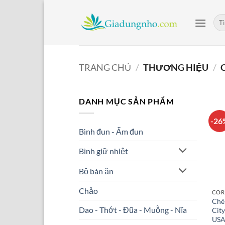
Bỏ
qua
Tìm
kiế
nội
dung
TRANG CHỦ
/
THƯƠNG HIỆU
/
C
DANH MỤC SẢN PHẨM
-26
Bình đun - Ấm đun
Bình giữ nhiệt
Bộ bàn ăn
Chảo
COR
Ché
Dao - Thớt - Đũa - Muỗng - Nĩa
Cit
US