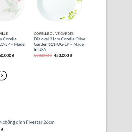
VILLE
CORELLE OLIVE GARDEN
m Corelle
Dĩa oval 31cm Corelle Olive
1-LV-LP – Made
Garden 611-OG-LP – Made
in USA
á
Giá
Giá
Giá
60.000
₫
590.000
₫
450.000
₫
ốc
hiện
gốc
hiện
:
tại
là:
tại
0.000 ₫.
là:
590.000 ₫.
là:
460.000 ₫.
450.000 ₫.
4 chống dính Fivestar 26cm
Giá
0
₫