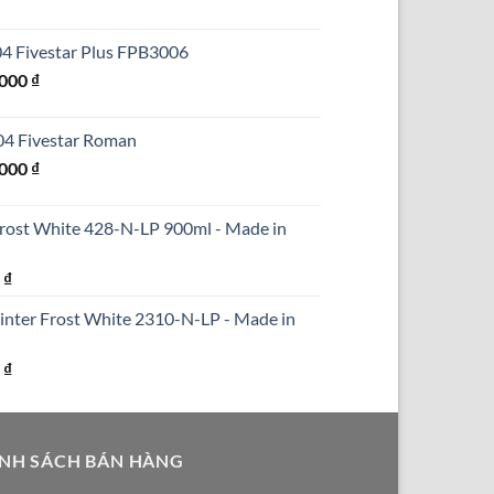
hiện
tại
304 Fivestar Plus FPB3006
₫.
là:
Giá
.000
₫
690.000 ₫.
hiện
tại
304 Fivestar Roman
000 ₫.
là:
Giá
.000
₫
1.250.000 ₫.
hiện
tại
Frost White 428-N-LP 900ml - Made in
000 ₫.
là:
1.590.000 ₫.
Giá
0
₫
hiện
inter Frost White 2310-N-LP - Made in
tại
₫.
là:
Giá
0
₫
290.000 ₫.
hiện
tại
₫.
là:
NH SÁCH BÁN HÀNG
250.000 ₫.