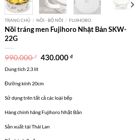
TRANG CHỦ
/
NỒI - BỘ NỒI
/
FUJIHORO
Nồi tráng men Fujihoro Nhật Bản SKW-
22G
Giá
Giá
990.000
430.000
₫
₫
gốc
hiện
Dung tích 2.3 lít
là:
tại
990.000 ₫.
là:
Đường kính 20cm
430.000 ₫.
Sử dụng trên tất cả các loại bếp
Hàng chính hãng Fujihoro Nhật Bản
Sản xuất tại Thái Lan