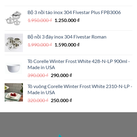
gốc
hiện
là:
tại
Bộ 3 nồi táo inox 304 Fivestar Plus FPB3006
890.000 ₫.
là:
Giá
Giá
1.950.000
₫
1.250.000
₫
690.000 ₫.
gốc
hiện
là:
tại
Bộ nồi 3 đáy inox 304 Fivestar Roman
1.950.000 ₫.
là:
Giá
Giá
1.990.000
₫
1.590.000
₫
1.250.000 ₫.
gốc
hiện
là:
tại
Tô Corelle Winter Frost White 428-N-LP 900ml -
1.990.000 ₫.
là:
Made in USA
1.590.000 ₫.
Giá
Giá
390.000
₫
290.000
₫
gốc
hiện
Tô vuông Corelle Winter Frost White 2310-N-LP -
là:
tại
Made in USA
390.000 ₫.
là:
Giá
Giá
320.000
₫
250.000
₫
290.000 ₫.
gốc
hiện
là:
tại
320.000 ₫.
là:
250.000 ₫.