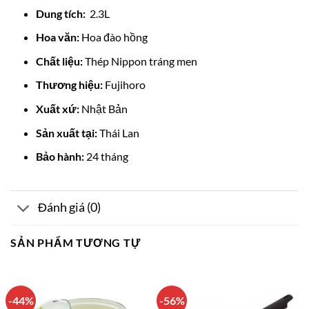
Dung tích:
2.3L
Hoa văn:
Hoa đào hồng
Chất liệu:
Thép Nippon tráng men
Thương hiệu:
Fujihoro
Xuất xứ:
Nhật Bản
Sản xuất tại:
Thái Lan
Bảo hành:
24 tháng
Đánh giá (0)
SẢN PHẨM TƯƠNG TỰ
-44%
-56%