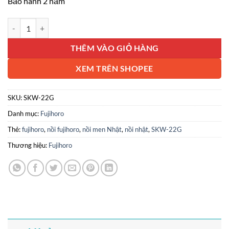
Bảo hành 2 năm
Nồi tráng men Fujihoro Nhật Bản SKW-22G số lượng
THÊM VÀO GIỎ HÀNG
XEM TRÊN SHOPEE
SKU:
SKW-22G
Danh mục:
Fujihoro
Thẻ:
fujihoro
,
nồi fujihoro
,
nồi men Nhật
,
nồi nhật
,
SKW-22G
Thương hiệu:
Fujihoro