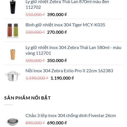
Ly giữ nhiệt Zebra Thái Lan 870ml màu đen
1.890.000 ₫.
là:
112702
1.290.000 ₫.
Giá
Giá
550.000
₫
390.000
₫
gốc
hiện
Bình giữ nhiệt inox 304 Tiger MCY-K035
là:
tại
Giá
Giá
330.000
₫
550.000 ₫.
270.000
₫
là:
gốc
hiện
390.000 ₫.
là:
tại
Ly giữ nhiệt inox 304 Zebra Thái Lan 580ml - màu
330.000 ₫.
là:
vàng 112701
270.000 ₫.
Giá
Giá
500.000
₫
350.000
₫
gốc
hiện
Nồi inox 304 Zebra Estio Pro II 22cm 162383
là:
tại
Giá
Giá
1.590.000
₫
500.000 ₫.
1.190.000
là:
₫
gốc
hiện
350.000 ₫.
là:
tại
1.590.000 ₫.
là:
SẢN PHẨM NỔI BẬT
1.190.000 ₫.
Chảo 3 lớp inox 304 chống dính Fivestar 26cm
Giá
Giá
890.000
₫
690.000
₫