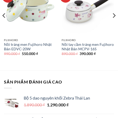
FUJIHORO
FUJIHORO
Nồi tráng men Fujihoro Nhật
Nồi tay cầm tráng men Fujihoro
Bản EDVC-20W
Nhật Bản MCPV-16S
Giá
Giá
Giá
Giá
990.000
₫
550.000
₫
890.000
₫
390.000
₫
gốc
hiện
gốc
hiện
là:
tại
là:
tại
990.000 ₫.
là:
890.000 ₫.
là:
550.000 ₫.
390.000 ₫.
SẢN PHẨM ĐÁNH GIÁ CAO
Bộ 5 dao nguyên khối Zebra Thái Lan
Giá
Giá
1.890.000
₫
1.290.000
₫
gốc
hiện
là:
tại