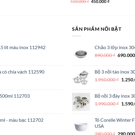
gốc
hiện
Giá
Giá
550.000
₫
450.000
₫
là:
tại
gốc
hiện
290.000 ₫.
là:
là:
tại
250.000 ₫.
550.000 ₫.
là:
450.000 ₫.
SẢN PHẨM NỔI BẬT
.5 lít màu inox 112942
Chảo 3 lớp inox 30
Giá
890.000
₫
690.00
gốc
là:
a có chia vạch 112590
Bộ 3 nồi táo inox 
890.000 
Giá
1.950.000
₫
1.250
gốc
là:
o 500ml 112703
Bộ nồi 3 đáy inox 
1.950.
Giá
1.990.000
₫
1.590
gốc
là:
0ml - màu bạc 112702
Tô Corelle Winter 
1.990.
USA
Giá
390.000
₫
290.00