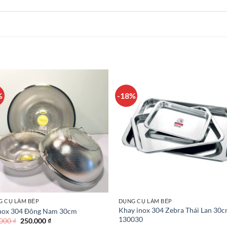
%
-18%
 CỤ LÀM BẾP
DỤNG CỤ LÀM BẾP
Khay inox 304 Zebra Thái Lan 30
inox 304 Đông Nam 30cm
130030
Giá
Giá
.000
₫
250.000
₫