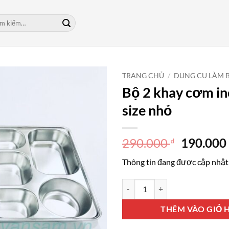
m:
TRANG CHỦ
/
DỤNG CỤ LÀM 
Bộ 2 khay cơm i
size nhỏ
Giá
290.000
190.00
₫
gốc
Thông tin đang được cập nhật
là:
290.000 
Bộ 2 khay cơm inox 304 size nhỏ
THÊM VÀO GIỎ 