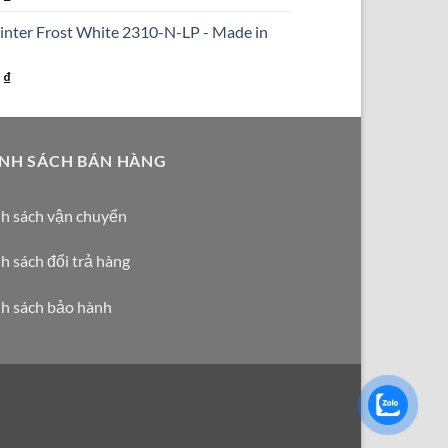
hiện
inter Frost White 2310-N-LP - Made in
tại
₫.
là:
Giá
0
₫
290.000 ₫.
hiện
tại
₫.
là:
NH SÁCH BÁN HÀNG
250.000 ₫.
h sách vận chuyển
h sách đổi trả hàng
h sách bảo hành