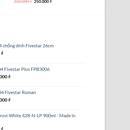
Giá
Giá
350.000
₫
250.000
₫
gốc
hiện
là:
tại
350.000 ₫.
là:
250.000 ₫.
4 chống dính Fivestar 26cm
Giá
0
₫
hiện
tại
304 Fivestar Plus FPB3006
₫.
là:
Giá
.000
₫
690.000 ₫.
hiện
tại
304 Fivestar Roman
000 ₫.
là:
Giá
.000
₫
1.250.000 ₫.
hiện
tại
Frost White 428-N-LP 900ml - Made in
000 ₫.
là:
1.590.000 ₫.
Giá
0
₫