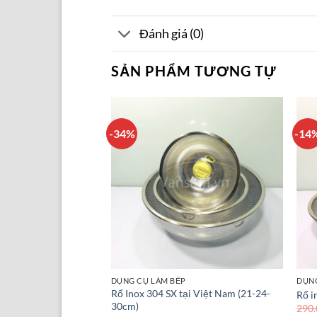
Đánh giá (0)
SẢN PHẨM TƯƠNG TỰ
-34%
-14
P
DỤNG CỤ LÀM BẾP
DỤNG
4 Zebra 10cm có nắp
Rổ Inox 304 SX tại Việt Nam (21-24-
Rổ 
30cm)
290