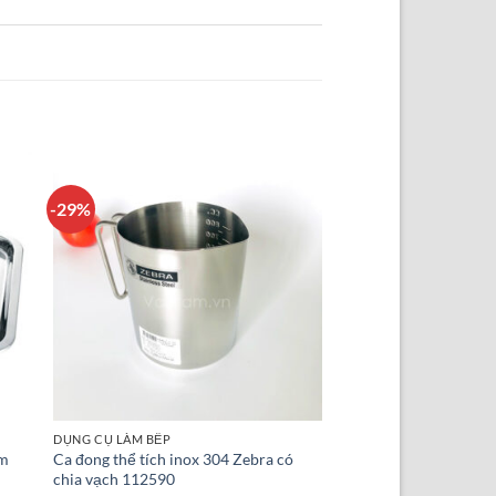
-29%
DỤNG CỤ LÀM BẾP
cm
Ca đong thể tích inox 304 Zebra có
chia vạch 112590