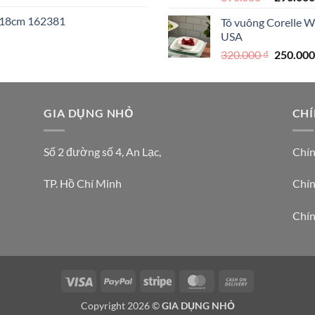
gốc
I 18cm 162381
Tô vuông Corelle W
là:
USA
390.000 
Giá
320.000
₫
250.00
gốc
là:
₫.
320.000 
GIA DỤNG NHỎ
CHÍ
Số 2 đường số 4, An Lạc,
Chín
TP. Hồ Chí Minh
Chín
Chín
Visa
PayPal
Stripe
MasterCard
Cash
On
Copyright 2026 ©
GIA DỤNG NHỎ
Delivery