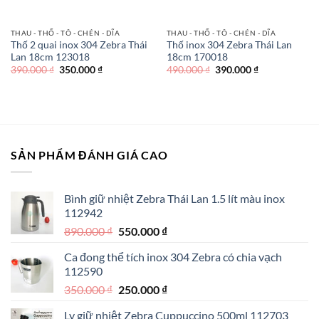
THAU - THỐ - TÔ - CHÉN - DĨA
THAU - THỐ - TÔ - CHÉN - DĨA
Thố 2 quai inox 304 Zebra Thái
Thố inox 304 Zebra Thái Lan
Lan 18cm 123018
18cm 170018
Giá
Giá
Giá
Giá
390.000
₫
350.000
₫
490.000
₫
390.000
₫
gốc
hiện
gốc
hiện
là:
tại
là:
tại
390.000 ₫.
là:
490.000 ₫.
là:
350.000 ₫.
390.000 ₫.
SẢN PHẨM ĐÁNH GIÁ CAO
Bình giữ nhiệt Zebra Thái Lan 1.5 lít màu inox
112942
Giá
Giá
890.000
₫
550.000
₫
gốc
hiện
Ca đong thể tích inox 304 Zebra có chia vạch
là:
tại
112590
890.000 ₫.
là:
Giá
Giá
350.000
₫
250.000
₫
550.000 ₫.
gốc
hiện
Ly giữ nhiệt Zebra Cuppuccino 500ml 112703
là:
tại