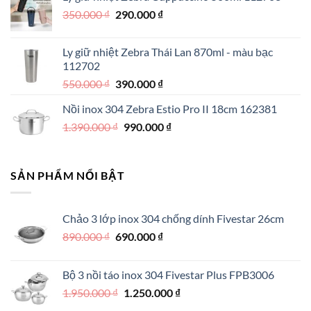
Giá
Giá
350.000
₫
350.000 ₫.
290.000
₫
là:
gốc
hiện
250.000 ₫.
là:
tại
Ly giữ nhiệt Zebra Thái Lan 870ml - màu bạc
350.000 ₫.
là:
112702
290.000 ₫.
Giá
Giá
550.000
₫
390.000
₫
gốc
hiện
Nồi inox 304 Zebra Estio Pro II 18cm 162381
là:
tại
Giá
Giá
1.390.000
₫
550.000 ₫.
990.000
là:
₫
gốc
hiện
390.000 ₫.
là:
tại
1.390.000 ₫.
là:
SẢN PHẨM NỔI BẬT
990.000 ₫.
Chảo 3 lớp inox 304 chống dính Fivestar 26cm
Giá
Giá
890.000
₫
690.000
₫
gốc
hiện
là:
tại
Bộ 3 nồi táo inox 304 Fivestar Plus FPB3006
890.000 ₫.
là:
Giá
Giá
1.950.000
₫
1.250.000
₫
690.000 ₫.
gốc
hiện