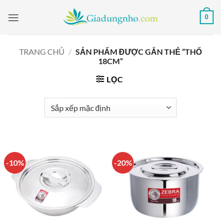
Bỏ
0
qua
nội
dung
TRANG CHỦ
/
SẢN PHẨM ĐƯỢC GẮN THẺ “THỐ
18CM”
LỌC
-10%
-20%