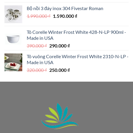
là:
tại
Bộ nồi 3 đáy inox 304 Fivestar Roman
1.950.000 ₫.
là:
Giá
Giá
1.990.000
₫
1.590.000
₫
1.250.000 ₫.
gốc
hiện
là:
tại
Tô Corelle Winter Frost White 428-N-LP 900ml -
1.990.000 ₫.
là:
Made in USA
1.590.000 ₫.
Giá
Giá
390.000
₫
290.000
₫
gốc
hiện
Tô vuông Corelle Winter Frost White 2310-N-LP -
là:
tại
Made in USA
390.000 ₫.
là:
Giá
Giá
320.000
₫
250.000
₫
290.000 ₫.
gốc
hiện
là:
tại
320.000 ₫.
là:
250.000 ₫.