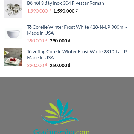
Bộ nồi 3 đáy inox 304 Fivestar Roman
1.950.000 ₫.
là:
Giá
Giá
1.990.000
₫
1.590.000
₫
1.250.000 ₫.
gốc
hiện
là:
tại
Tô Corelle Winter Frost White 428-N-LP 900ml -
1.990.000 ₫.
là:
Made in USA
1.590.000 ₫.
Giá
Giá
390.000
₫
290.000
₫
gốc
hiện
Tô vuông Corelle Winter Frost White 2310-N-LP -
là:
tại
Made in USA
390.000 ₫.
là:
Giá
Giá
320.000
₫
250.000
₫
290.000 ₫.
gốc
hiện
là:
tại
320.000 ₫.
là:
250.000 ₫.