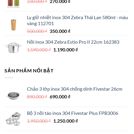
Giá
Giá
330.000
₫
550.000 ₫.
270.000
₫
là:
gốc
hiện
390.000 ₫.
là:
tại
Ly giữ nhiệt inox 304 Zebra Thái Lan 580ml - màu
330.000 ₫.
là:
vàng 112701
270.000 ₫.
Giá
Giá
500.000
₫
350.000
₫
gốc
hiện
Nồi inox 304 Zebra Estio Pro II 22cm 162383
là:
tại
Giá
Giá
1.590.000
₫
500.000 ₫.
1.190.000
là:
₫
gốc
hiện
350.000 ₫.
là:
tại
1.590.000 ₫.
là:
SẢN PHẨM NỔI BẬT
1.190.000 ₫.
Chảo 3 lớp inox 304 chống dính Fivestar 26cm
Giá
Giá
890.000
₫
690.000
₫
gốc
hiện
là:
tại
Bộ 3 nồi táo inox 304 Fivestar Plus FPB3006
890.000 ₫.
là:
Giá
Giá
1.950.000
₫
1.250.000
₫
690.000 ₫.
gốc
hiện
là:
tại