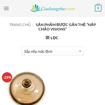
Bỏ
0
qua
nội
dung
TRANG CHỦ
/
SẢN PHẨM ĐƯỢC GẮN THẺ “NẮP
CHẢO VISIONS”
LỌC
-29%