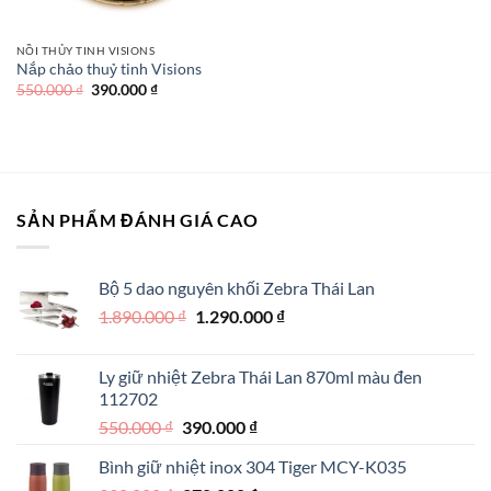
NỒI THỦY TINH VISIONS
Nắp chảo thuỷ tinh Visions
Giá
Giá
550.000
₫
390.000
₫
gốc
hiện
là:
tại
550.000 ₫.
là:
390.000 ₫.
SẢN PHẨM ĐÁNH GIÁ CAO
Bộ 5 dao nguyên khối Zebra Thái Lan
Giá
Giá
1.890.000
₫
1.290.000
₫
gốc
hiện
là:
tại
Ly giữ nhiệt Zebra Thái Lan 870ml màu đen
1.890.000 ₫.
là:
112702
1.290.000 ₫.
Giá
Giá
550.000
₫
390.000
₫
gốc
hiện
Bình giữ nhiệt inox 304 Tiger MCY-K035
là:
tại