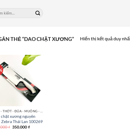
m:
Hiển thị kết quả duy nhấ
GẮN THẺ “DAO CHẶT XƯƠNG”
%
DAO - THỚT - ĐŨA - MUỖNG - NĨA
 chặt xương nguyên
i Zebra Thái Lan 100269
Giá
Giá
.000
₫
350.000
₫