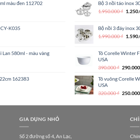
70ml màu đen 112702
Bộ 3 nồi táo inox 
890.000 
Giá
1.950.000
₫
1.250
000 ₫.
gốc
là:
 MCY-K035
Bộ nồi 3 đáy inox 
1.950.
Giá
1.990.000
₫
1.590
gốc
là:
ái Lan 580ml - màu vàng
Tô Corelle Winter 
1.990.
USA
Giá
390.000
₫
290.00
gốc
I 22cm 162383
Tô vuông Corelle W
là:
USA
390.000 
Giá
320.000
₫
250.00
gốc
là:
320.000 
000 ₫.
GIA DỤNG NHỎ
CHÍ
Số 2 đường số 4, An Lạc,
Chín