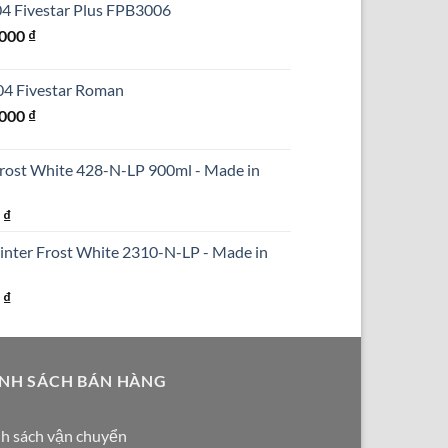
304 Fivestar Plus FPB3006
₫.
là:
Giá
.000
₫
690.000 ₫.
hiện
tại
304 Fivestar Roman
000 ₫.
là:
Giá
.000
₫
1.250.000 ₫.
hiện
tại
Frost White 428-N-LP 900ml - Made in
000 ₫.
là:
1.590.000 ₫.
Giá
0
₫
hiện
inter Frost White 2310-N-LP - Made in
tại
₫.
là:
Giá
0
₫
290.000 ₫.
hiện
tại
₫.
là:
NH SÁCH BÁN HÀNG
250.000 ₫.
h sách vận chuyển