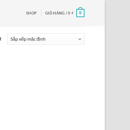
0
SHOP
GIỎ HÀNG /
0
₫
t