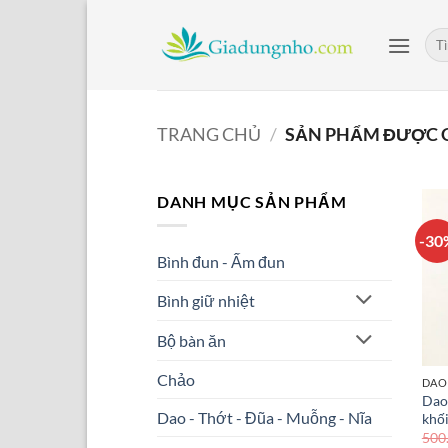
Bỏ
qua
Tìm
kiế
nội
dung
TRANG CHỦ
/
SẢN PHẨM ĐƯỢC 
DANH MỤC SẢN PHẨM
-30
Bình đun - Ấm đun
Bình giữ nhiệt
Bộ bàn ăn
Chảo
Dao
Dao - Thớt - Đũa - Muỗng - Nĩa
khố
500