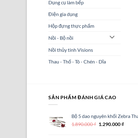
Dụng cụ làm bếp
Điện gia dụng
Hộp đựng thực phẩm
Nồi - Bộ nồi
Nồi thủy tinh Visions
Thau - Thố - Tô - Chén - Dĩa
SẢN PHẨM ĐÁNH GIÁ CAO
Bộ 5 dao nguyên khối Zebra Thá
Giá
Giá
1.890.000
₫
1.290.000
₫
gốc
hiện
là:
tại