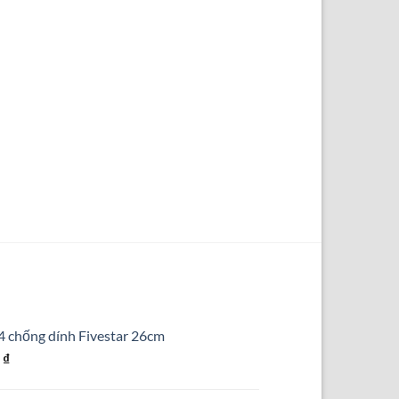
4 chống dính Fivestar 26cm
Giá
0
₫
hiện
tại