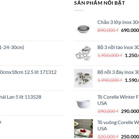
SẢN PHẨM NỔI BẬT
Chảo 3 lớp inox 30
Giá
890.000
₫
690.00
gốc
là:
21-24-30cm)
Bộ 3 nồi táo inox 
890.000 
Giá
1.950.000
₫
1.250
gốc
là:
 30cmx18cm 12.5 lít 171312
Bộ nồi 3 đáy inox 
1.950.
Giá
1.990.000
₫
1.590
gốc
là:
ái Lan 5 lít 113528
Tô Corelle Winter 
1.990.
USA
000 ₫.
Giá
390.000
₫
290.00
gốc
n
Tô vuông Corelle W
là:
USA
390.000 
Giá
320.000
₫
250.00