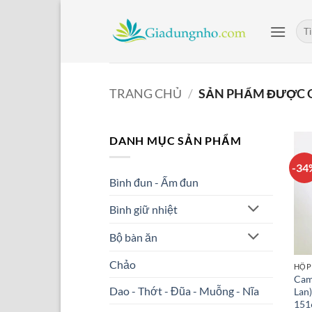
Bỏ
qua
Tìm
kiế
nội
dung
TRANG CHỦ
/
SẢN PHẨM ĐƯỢC 
DANH MỤC SẢN PHẨM
-34
Bình đun - Ấm đun
Bình giữ nhiệt
Bộ bàn ăn
Chảo
HỘP
Cam
Dao - Thớt - Đũa - Muỗng - Nĩa
Lan)
151