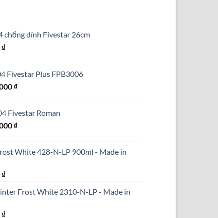
4 chống dính Fivestar 26cm
Giá
0
₫
hiện
tại
304 Fivestar Plus FPB3006
₫.
là:
Giá
.000
₫
690.000 ₫.
hiện
tại
304 Fivestar Roman
000 ₫.
là:
Giá
.000
₫
1.250.000 ₫.
hiện
tại
Frost White 428-N-LP 900ml - Made in
000 ₫.
là:
1.590.000 ₫.
Giá
0
₫
hiện
inter Frost White 2310-N-LP - Made in
tại
₫.
là:
Giá
0
₫
290.000 ₫.