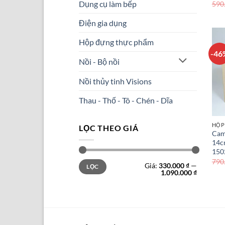
Dụng cụ làm bếp
590
Điện gia dụng
Hộp đựng thực phẩm
-46
Nồi - Bộ nồi
Nồi thủy tinh Visions
Thau - Thố - Tô - Chén - Dĩa
HỘP
LỌC THEO GIÁ
Cam
14c
150
790
Giá
Giá
Giá:
330.000 ₫
—
LỌC
tối
tối
1.090.000 ₫
thiểu
đa