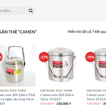
m:
Hiển thị tất cả 7 kết qu
GẮN THẺ “CAMEN”
%
-37%
-39%
 ĐỰNG THỰC PHẨM
HỘP ĐỰNG THỰC PHẨM
HỘP ĐỰNG T
en inox 304 Zebra (Thái
Camen inox 304 Zebra
Camen inox 
 có ngăn sâu lòng 14cm
12cm 151612
14cm 15161
625
Giá
Giá
Gi
525.000
₫
330.000
₫
575.000
₫
3