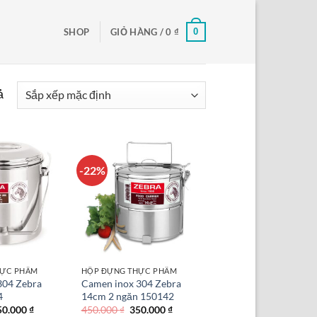
0
SHOP
GIỎ HÀNG /
0
₫
ả
-22%
HỰC PHẨM
HỘP ĐỰNG THỰC PHẨM
304 Zebra
Camen inox 304 Zebra
4
14cm 2 ngăn 150142
á
Giá
Giá
Giá
50.000
₫
450.000
₫
350.000
₫