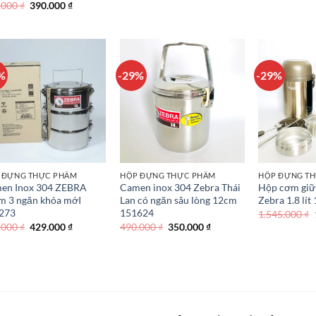
gốc
hiện
g
Giá
Giá
.000
₫
390.000
₫
là:
tại
là
gốc
hiện
525.000 ₫.
là:
57
là:
tại
330.000 ₫.
590.000 ₫.
là:
390.000 ₫.
%
-29%
-29%
 ĐỰNG THỰC PHẨM
HỘP ĐỰNG THỰC PHẨM
HỘP ĐỰNG T
en Inox 304 ZEBRA
Camen inox 304 Zebra Thái
Hộp cơm giữ 
m 3 ngăn khóa mớI
Lan có ngăn sâu lòng 12cm
Zebra 1.8 lí
273
151624
1.545.000
₫
Giá
Giá
Giá
Giá
.000
₫
429.000
₫
490.000
₫
350.000
₫
gốc
hiện
gốc
hiện
là:
tại
là:
tại
790.000 ₫.
là:
490.000 ₫.
là:
429.000 ₫.
350.000 ₫.