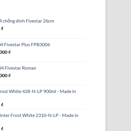
4 chống dính Fivestar 26cm
Giá
0
₫
hiện
tại
304 Fivestar Plus FPB3006
₫.
là:
Giá
.000
₫
690.000 ₫.
hiện
tại
304 Fivestar Roman
000 ₫.
là:
Giá
.000
₫
1.250.000 ₫.
hiện
tại
Frost White 428-N-LP 900ml - Made in
000 ₫.
là:
1.590.000 ₫.
Giá
0
₫
hiện
inter Frost White 2310-N-LP - Made in
tại
₫.
là:
Giá
0
₫
290.000 ₫.