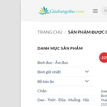
Bỏ
qua
Tìm
kiế
nội
dung
TRANG CHỦ
/
SẢN PHẨM ĐƯỢC G
DANH MỤC SẢN PHẨM
-22
Bình đun - Ấm đun
Bình giữ nhiệt
Bộ bàn ăn
Chảo
ZEB
Bình
Dao - Thớt - Đũa - Muỗng - Nĩa
Thái
112