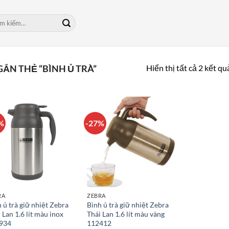
m:
Hiển thị tất cả 2 kết qu
ẮN THẺ “BÌNH Ủ TRÀ”
%
-27%
RA
ZEBRA
 ủ trà giữ nhiệt Zebra
Bình ủ trà giữ nhiệt Zebra
 Lan 1.6 lít màu inox
Thái Lan 1.6 lít màu vàng
934
112412