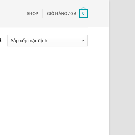
0
SHOP
GIỎ HÀNG /
0
₫
ả