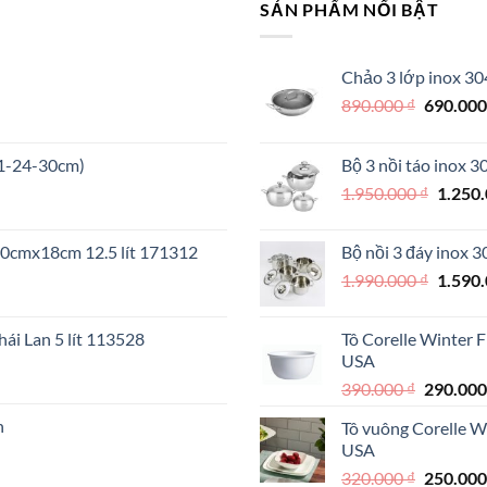
SẢN PHẨM NỔI BẬT
Chảo 3 lớp inox 30
Giá
890.000
₫
690.00
gốc
là:
21-24-30cm)
Bộ 3 nồi táo inox 
890.000 
Giá
1.950.000
₫
1.250
gốc
là:
 30cmx18cm 12.5 lít 171312
Bộ nồi 3 đáy inox 
1.950.
Giá
1.990.000
₫
1.590
gốc
là:
ái Lan 5 lít 113528
Tô Corelle Winter 
1.990.
USA
000 ₫.
Giá
390.000
₫
290.00
gốc
n
Tô vuông Corelle W
là:
USA
390.000 
Giá
320.000
₫
250.00