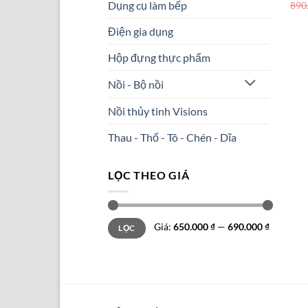
Dụng cụ làm bếp
890
Điện gia dụng
Hộp đựng thực phẩm
Nồi - Bộ nồi
Nồi thủy tinh Visions
Thau - Thố - Tô - Chén - Dĩa
LỌC THEO GIÁ
Giá
Giá
Giá:
650.000 ₫
—
690.000 ₫
LỌC
tối
tối
thiểu
đa