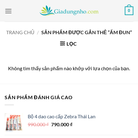
Bỏ
0
qua
nội
dung
TRANG CHỦ
/
SẢN PHẨM ĐƯỢC GẮN THẺ “ẤM ĐUN”
LỌC
Không tìm thấy sản phẩm nào khớp với lựa chọn của bạn.
SẢN PHẨM ĐÁNH GIÁ CAO
Bộ 4 dao cao cấp Zebra Thái Lan
Giá
Giá
990.000
₫
790.000
₫
gốc
hiện
là:
tại