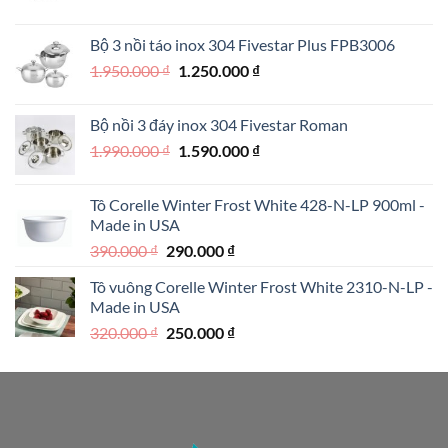
gốc
hiện
là:
tại
Bộ 3 nồi táo inox 304 Fivestar Plus FPB3006
890.000 ₫.
là:
Giá
Giá
1.950.000
₫
1.250.000
₫
690.000 ₫.
gốc
hiện
là:
tại
Bộ nồi 3 đáy inox 304 Fivestar Roman
1.950.000 ₫.
là:
Giá
Giá
1.990.000
₫
1.590.000
₫
1.250.000 ₫.
gốc
hiện
là:
tại
Tô Corelle Winter Frost White 428-N-LP 900ml -
1.990.000 ₫.
là:
Made in USA
1.590.000 ₫.
Giá
Giá
390.000
₫
290.000
₫
gốc
hiện
Tô vuông Corelle Winter Frost White 2310-N-LP -
là:
tại
Made in USA
390.000 ₫.
là:
Giá
Giá
320.000
₫
250.000
₫
290.000 ₫.
gốc
hiện
là:
tại
320.000 ₫.
là:
250.000 ₫.