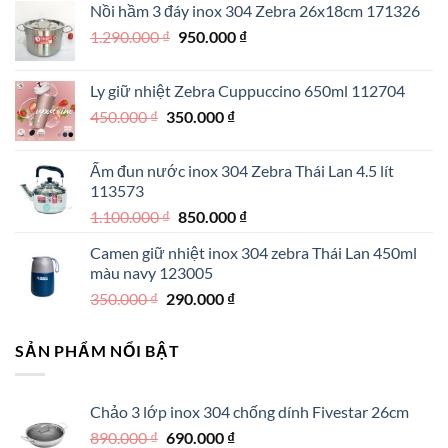
Nồi hầm 3 đáy inox 304 Zebra 26x18cm 171326
990.000 ₫.
là:
Giá
Giá
1.290.000
₫
950.000
₫
790.000 ₫.
gốc
hiện
là:
tại
Ly giữ nhiệt Zebra Cuppuccino 650ml 112704
1.290.000 ₫.
là:
Giá
Giá
450.000
₫
350.000
₫
950.000 ₫.
gốc
hiện
là:
tại
Ấm đun nước inox 304 Zebra Thái Lan 4.5 lít
450.000 ₫.
là:
113573
350.000 ₫.
Giá
Giá
1.100.000
₫
850.000
₫
gốc
hiện
Camen giữ nhiệt inox 304 zebra Thái Lan 450ml
là:
tại
màu navy 123005
1.100.000 ₫.
là:
Giá
Giá
350.000
₫
290.000
₫
850.000 ₫.
gốc
hiện
là:
tại
SẢN PHẨM NỔI BẬT
350.000 ₫.
là:
290.000 ₫.
Chảo 3 lớp inox 304 chống dính Fivestar 26cm
Giá
Giá
890.000
₫
690.000
₫