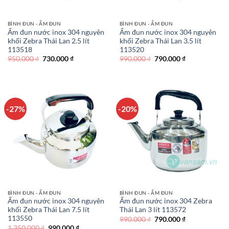
BÌNH ĐUN - ẤM ĐUN
BÌNH ĐUN - ẤM ĐUN
Ấm đun nước inox 304 nguyên
Ấm đun nước inox 304 nguyên
khối Zebra Thái Lan 2.5 lít
khối Zebra Thái Lan 3.5 lít
113518
113520
Giá
Giá
Giá
Giá
950.000
₫
730.000
₫
990.000
₫
790.000
₫
gốc
hiện
gốc
hiện
là:
tại
là:
tại
950.000 ₫.
là:
990.000 ₫.
là:
730.000 ₫.
790.000 ₫.
-27%
-20%
BÌNH ĐUN - ẤM ĐUN
BÌNH ĐUN - ẤM ĐUN
Ấm đun nước inox 304 nguyên
Ấm đun nước inox 304 Zebra
khối Zebra Thái Lan 7.5 lít
Thái Lan 3 lít 113572
113550
Giá
Giá
990.000
₫
790.000
₫
gốc
hiện
Giá
Giá
1.350.000
₫
990.000
₫