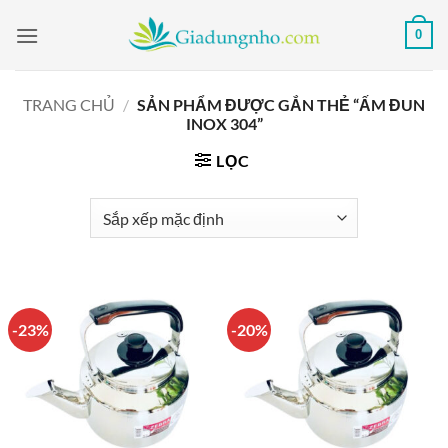
Bỏ
0
qua
nội
dung
TRANG CHỦ
/
SẢN PHẨM ĐƯỢC GẮN THẺ “ẤM ĐUN
INOX 304”
LỌC
-23%
-20%