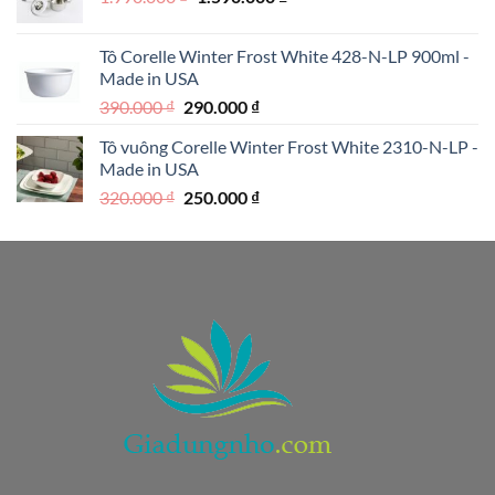
gốc
hiện
là:
tại
Tô Corelle Winter Frost White 428-N-LP 900ml -
1.990.000 ₫.
là:
Made in USA
1.590.000 ₫.
Giá
Giá
390.000
₫
290.000
₫
gốc
hiện
Tô vuông Corelle Winter Frost White 2310-N-LP -
là:
tại
Made in USA
390.000 ₫.
là:
Giá
Giá
320.000
₫
250.000
₫
290.000 ₫.
gốc
hiện
là:
tại
320.000 ₫.
là:
250.000 ₫.