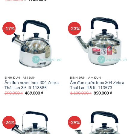
là:
tại
gốc
hiện
990.000 ₫.
là:
là:
tại
790.000 ₫.
1.350.000 ₫.
là:
990.000 ₫.
-17%
-23%
BÌNH ĐUN - ẤM ĐUN
BÌNH ĐUN - ẤM ĐUN
Ấm đun nước inox 304 Zebra
Ấm đun nước inox 304 Zebra
Thái Lan 3.5 lít 113585
Thái Lan 4.5 lít 113573
Giá
Giá
Giá
Giá
590.000
₫
489.000
₫
1.100.000
₫
850.000
₫
gốc
hiện
gốc
hiện
là:
tại
là:
tại
590.000 ₫.
là:
1.100.000 ₫.
là:
489.000 ₫.
850.000 ₫.
-24%
-29%