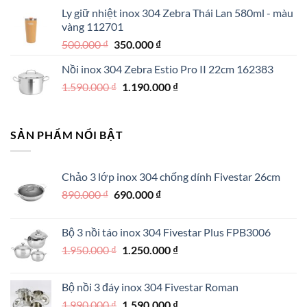
là:
tại
Ly giữ nhiệt inox 304 Zebra Thái Lan 580ml - màu
330.000 ₫.
là:
vàng 112701
270.000 ₫.
Giá
Giá
500.000
₫
350.000
₫
gốc
hiện
Nồi inox 304 Zebra Estio Pro II 22cm 162383
là:
tại
Giá
Giá
1.590.000
₫
500.000 ₫.
1.190.000
là:
₫
gốc
hiện
350.000 ₫.
là:
tại
1.590.000 ₫.
là:
SẢN PHẨM NỔI BẬT
1.190.000 ₫.
Chảo 3 lớp inox 304 chống dính Fivestar 26cm
Giá
Giá
890.000
₫
690.000
₫
gốc
hiện
là:
tại
Bộ 3 nồi táo inox 304 Fivestar Plus FPB3006
890.000 ₫.
là:
Giá
Giá
1.950.000
₫
1.250.000
₫
690.000 ₫.
gốc
hiện
là:
tại
Bộ nồi 3 đáy inox 304 Fivestar Roman
1.950.000 ₫.
là:
Giá
Giá
1.990.000
₫
1.590.000
₫
1.250.000 ₫.