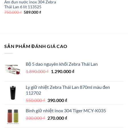
Ấm đun nước inox 304 Zebra
Thái Lan 6 lít 113525
Giá
Giá
750.000
₫
589.000
₫
gốc
hiện
là:
tại
750.000 ₫.
là:
589.000 ₫.
SẢN PHẨM ĐÁNH GIÁ CAO
Bộ 5 dao nguyên khối Zebra Thái Lan
Giá
Giá
1.890.000
₫
1.290.000
₫
gốc
hiện
là:
tại
Ly giữ nhiệt Zebra Thái Lan 870ml màu đen
1.890.000 ₫.
là:
112702
1.290.000 ₫.
Giá
Giá
550.000
₫
390.000
₫
gốc
hiện
Bình giữ nhiệt inox 304 Tiger MCY-K035
là:
tại
Giá
Giá
330.000
₫
550.000 ₫.
270.000
₫
là:
gốc
hiện
390.000 ₫.