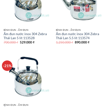
BÌNH ĐUN - ẤM ĐUN
BÌNH ĐUN - ẤM ĐUN
Ấm đun nước inox 304 Zebra
Ấm đun nước inox 304 Zebra
Thái Lan 5 lít 113528
Thái Lan 5.5 lít 113574
Giá
Giá
Giá
Giá
700.000
₫
529.000
₫
1.250.000
₫
890.000
₫
gốc
hiện
gốc
hiện
là:
tại
là:
tại
700.000 ₫.
là:
1.250.000 ₫.
là:
529.000 ₫.
890.000 ₫.
-21%
BÌNH ĐUN - ẤM ĐUN