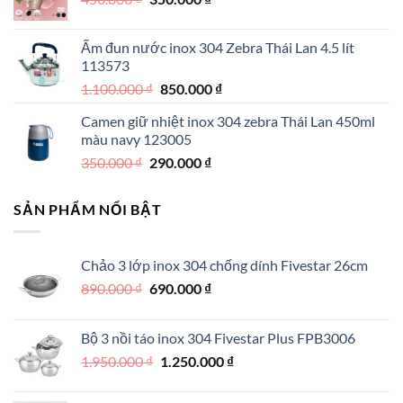
950.000 ₫.
gốc
hiện
là:
tại
Ấm đun nước inox 304 Zebra Thái Lan 4.5 lít
450.000 ₫.
là:
113573
350.000 ₫.
Giá
Giá
1.100.000
₫
850.000
₫
gốc
hiện
Camen giữ nhiệt inox 304 zebra Thái Lan 450ml
là:
tại
màu navy 123005
1.100.000 ₫.
là:
Giá
Giá
350.000
₫
290.000
₫
850.000 ₫.
gốc
hiện
là:
tại
SẢN PHẨM NỔI BẬT
350.000 ₫.
là:
290.000 ₫.
Chảo 3 lớp inox 304 chống dính Fivestar 26cm
Giá
Giá
890.000
₫
690.000
₫
gốc
hiện
là:
tại
Bộ 3 nồi táo inox 304 Fivestar Plus FPB3006
890.000 ₫.
là:
Giá
Giá
1.950.000
₫
1.250.000
₫
690.000 ₫.
gốc
hiện
là:
tại