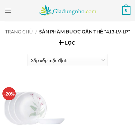
Bỏ
0
qua
nội
dung
TRANG CHỦ
/
SẢN PHẨM ĐƯỢC GẮN THẺ “413-LV-LP”
LỌC
-20%