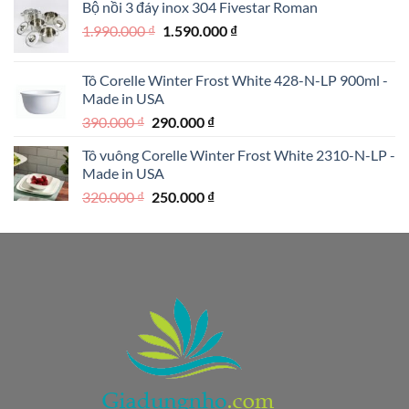
Bộ nồi 3 đáy inox 304 Fivestar Roman
1.950.000 ₫.
là:
Giá
Giá
1.990.000
₫
1.590.000
₫
1.250.000 ₫.
gốc
hiện
là:
tại
Tô Corelle Winter Frost White 428-N-LP 900ml -
1.990.000 ₫.
là:
Made in USA
1.590.000 ₫.
Giá
Giá
390.000
₫
290.000
₫
gốc
hiện
Tô vuông Corelle Winter Frost White 2310-N-LP -
là:
tại
Made in USA
390.000 ₫.
là:
Giá
Giá
320.000
₫
250.000
₫
290.000 ₫.
gốc
hiện
là:
tại
320.000 ₫.
là:
250.000 ₫.