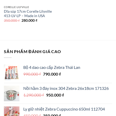
CORELLE LILYVILLE
Dĩa súp 17cm Corelle Lilyville
413-LV-LP – Made in USA
Giá
Giá
350.000
₫
280.000
₫
gốc
hiện
là:
tại
350.000 ₫.
là:
280.000 ₫.
SẢN PHẨM ĐÁNH GIÁ CAO
Bộ 4 dao cao cấp Zebra Thái Lan
Giá
Giá
990.000
₫
790.000
₫
gốc
hiện
là:
tại
Nồi hầm 3 đáy inox 304 Zebra 26x18cm 171326
990.000 ₫.
là:
Giá
Giá
1.290.000
₫
950.000
₫
790.000 ₫.
gốc
hiện
là:
tại
Ly giữ nhiệt Zebra Cuppuccino 650ml 112704
1.290.000 ₫.
là:
Giá
Giá
450.000
₫
350.000
₫