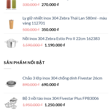
Giá
Giá
330.000
₫
550.000 ₫.
270.000
₫
là:
gốc
hiện
390.000 ₫.
là:
tại
Ly giữ nhiệt inox 304 Zebra Thái Lan 580ml - màu
330.000 ₫.
là:
vàng 112701
270.000 ₫.
Giá
Giá
500.000
₫
350.000
₫
gốc
hiện
Nồi inox 304 Zebra Estio Pro II 22cm 162383
là:
tại
Giá
Giá
1.590.000
₫
500.000 ₫.
1.190.000
là:
₫
gốc
hiện
350.000 ₫.
là:
tại
1.590.000 ₫.
là:
SẢN PHẨM NỔI BẬT
1.190.000 ₫.
Chảo 3 lớp inox 304 chống dính Fivestar 26cm
Giá
Giá
890.000
₫
690.000
₫
gốc
hiện
là:
tại
Bộ 3 nồi táo inox 304 Fivestar Plus FPB3006
890.000 ₫.
là:
Giá
Giá
1.950.000
₫
1.250.000
₫
690.000 ₫.
gốc
hiện