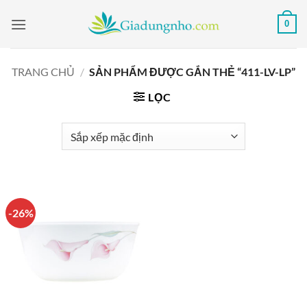
Bỏ
0
qua
nội
dung
TRANG CHỦ
/
SẢN PHẨM ĐƯỢC GẮN THẺ “411-LV-LP”
LỌC
-26%