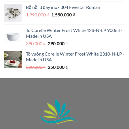
là:
tại
Bộ nồi 3 đáy inox 304 Fivestar Roman
1.950.000 ₫.
là:
Giá
Giá
1.990.000
₫
1.590.000
₫
1.250.000 ₫.
gốc
hiện
là:
tại
Tô Corelle Winter Frost White 428-N-LP 900ml -
1.990.000 ₫.
là:
Made in USA
1.590.000 ₫.
Giá
Giá
390.000
₫
290.000
₫
gốc
hiện
Tô vuông Corelle Winter Frost White 2310-N-LP -
là:
tại
Made in USA
390.000 ₫.
là:
Giá
Giá
320.000
₫
250.000
₫
290.000 ₫.
gốc
hiện
là:
tại
320.000 ₫.
là:
250.000 ₫.