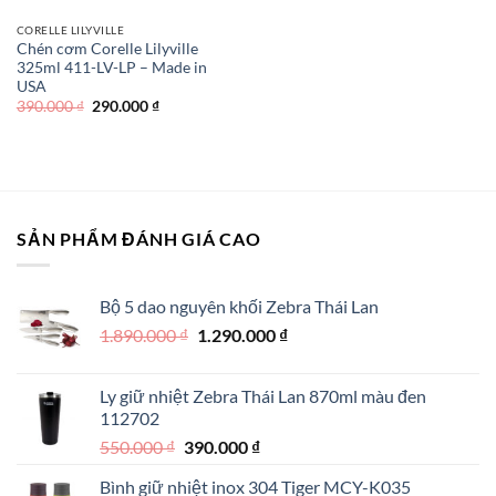
CORELLE LILYVILLE
Chén cơm Corelle Lilyville
325ml 411-LV-LP – Made in
USA
Giá
Giá
390.000
₫
290.000
₫
gốc
hiện
là:
tại
390.000 ₫.
là:
290.000 ₫.
SẢN PHẨM ĐÁNH GIÁ CAO
Bộ 5 dao nguyên khối Zebra Thái Lan
Giá
Giá
1.890.000
₫
1.290.000
₫
gốc
hiện
là:
tại
Ly giữ nhiệt Zebra Thái Lan 870ml màu đen
1.890.000 ₫.
là:
112702
1.290.000 ₫.
Giá
Giá
550.000
₫
390.000
₫
gốc
hiện
Bình giữ nhiệt inox 304 Tiger MCY-K035
là:
tại