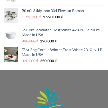
gốc
hiện
là:
tại
Bộ nồi 3 đáy inox 304 Fivestar Roman
1.950.000 ₫.
là:
Giá
Giá
1.990.000
₫
1.590.000
₫
1.250.000 ₫.
gốc
hiện
là:
tại
Tô Corelle Winter Frost White 428-N-LP 900ml -
1.990.000 ₫.
là:
Made in USA
1.590.000 ₫.
Giá
Giá
390.000
₫
290.000
₫
gốc
hiện
Tô vuông Corelle Winter Frost White 2310-N-LP -
là:
tại
Made in USA
390.000 ₫.
là:
Giá
Giá
320.000
₫
250.000
₫
290.000 ₫.
gốc
hiện
là:
tại
320.000 ₫.
là:
250.000 ₫.