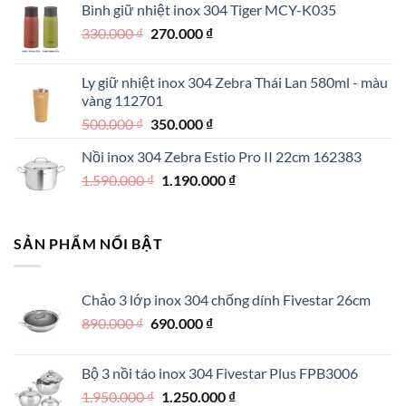
Bình giữ nhiệt inox 304 Tiger MCY-K035
là:
tại
Giá
Giá
330.000
₫
550.000 ₫.
270.000
₫
là:
gốc
hiện
390.000 ₫.
là:
tại
Ly giữ nhiệt inox 304 Zebra Thái Lan 580ml - màu
330.000 ₫.
là:
vàng 112701
270.000 ₫.
Giá
Giá
500.000
₫
350.000
₫
gốc
hiện
Nồi inox 304 Zebra Estio Pro II 22cm 162383
là:
tại
Giá
Giá
1.590.000
₫
500.000 ₫.
1.190.000
là:
₫
gốc
hiện
350.000 ₫.
là:
tại
1.590.000 ₫.
là:
SẢN PHẨM NỔI BẬT
1.190.000 ₫.
Chảo 3 lớp inox 304 chống dính Fivestar 26cm
Giá
Giá
890.000
₫
690.000
₫
gốc
hiện
là:
tại
Bộ 3 nồi táo inox 304 Fivestar Plus FPB3006
890.000 ₫.
là:
Giá
Giá
1.950.000
₫
1.250.000
₫
690.000 ₫.