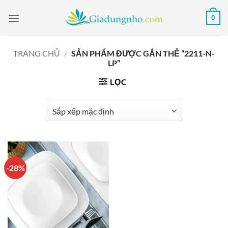
Bỏ
0
qua
nội
dung
TRANG CHỦ
/
SẢN PHẨM ĐƯỢC GẮN THẺ “2211-N-
LP”
LỌC
-28%