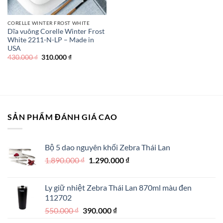
CORELLE WINTER FROST WHITE
Dĩa vuông Corelle Winter Frost
White 2211-N-LP – Made in
USA
Giá
Giá
430.000
₫
310.000
₫
gốc
hiện
là:
tại
430.000 ₫.
là:
310.000 ₫.
SẢN PHẨM ĐÁNH GIÁ CAO
Bộ 5 dao nguyên khối Zebra Thái Lan
Giá
Giá
1.890.000
₫
1.290.000
₫
gốc
hiện
là:
tại
Ly giữ nhiệt Zebra Thái Lan 870ml màu đen
1.890.000 ₫.
là:
112702
1.290.000 ₫.
Giá
Giá
550.000
₫
390.000
₫
gốc
hiện