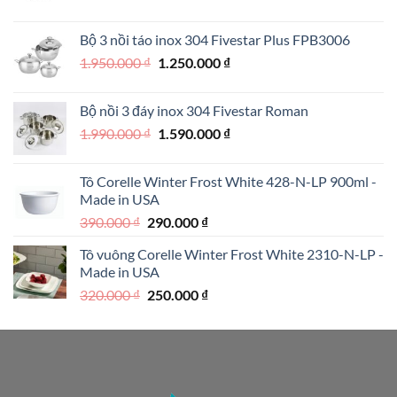
gốc
hiện
là:
tại
Bộ 3 nồi táo inox 304 Fivestar Plus FPB3006
890.000 ₫.
là:
Giá
Giá
1.950.000
₫
1.250.000
₫
690.000 ₫.
gốc
hiện
là:
tại
Bộ nồi 3 đáy inox 304 Fivestar Roman
1.950.000 ₫.
là:
Giá
Giá
1.990.000
₫
1.590.000
₫
1.250.000 ₫.
gốc
hiện
là:
tại
Tô Corelle Winter Frost White 428-N-LP 900ml -
1.990.000 ₫.
là:
Made in USA
1.590.000 ₫.
Giá
Giá
390.000
₫
290.000
₫
gốc
hiện
Tô vuông Corelle Winter Frost White 2310-N-LP -
là:
tại
Made in USA
390.000 ₫.
là:
Giá
Giá
320.000
₫
250.000
₫
290.000 ₫.
gốc
hiện
là:
tại
320.000 ₫.
là:
250.000 ₫.