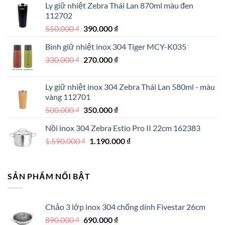
Ly giữ nhiệt Zebra Thái Lan 870ml màu đen
1.890.000 ₫.
là:
112702
1.290.000 ₫.
Giá
Giá
550.000
₫
390.000
₫
gốc
hiện
Bình giữ nhiệt inox 304 Tiger MCY-K035
là:
tại
Giá
Giá
330.000
₫
550.000 ₫.
270.000
₫
là:
gốc
hiện
390.000 ₫.
là:
tại
Ly giữ nhiệt inox 304 Zebra Thái Lan 580ml - màu
330.000 ₫.
là:
vàng 112701
270.000 ₫.
Giá
Giá
500.000
₫
350.000
₫
gốc
hiện
Nồi inox 304 Zebra Estio Pro II 22cm 162383
là:
tại
Giá
Giá
1.590.000
₫
500.000 ₫.
1.190.000
là:
₫
gốc
hiện
350.000 ₫.
là:
tại
1.590.000 ₫.
là:
SẢN PHẨM NỔI BẬT
1.190.000 ₫.
Chảo 3 lớp inox 304 chống dính Fivestar 26cm
Giá
Giá
890.000
₫
690.000
₫