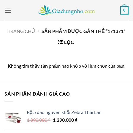
Bỏ
0
qua
nội
dung
TRANG CHỦ
/
SẢN PHẨM ĐƯỢC GẮN THẺ “171371”
LỌC
Không tìm thấy sản phẩm nào khớp với lựa chọn của bạn.
SẢN PHẨM ĐÁNH GIÁ CAO
Bộ 5 dao nguyên khối Zebra Thái Lan
Giá
Giá
1.890.000
₫
1.290.000
₫
gốc
hiện
là:
tại