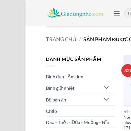
Bỏ
qua
Tìm
kiế
nội
dung
TRANG CHỦ
/
SẢN PHẨM ĐƯỢC G
DANH MỤC SẢN PHẨM
-32
Bình đun - Ấm đun
Bình giữ nhiệt
Bộ bàn ăn
Chảo
NỒI 
Nồi 
Dao - Thớt - Đũa - Muỗng - Nĩa
plu
171