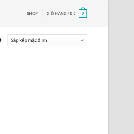
0
SHOP
GIỎ HÀNG /
0
₫
t