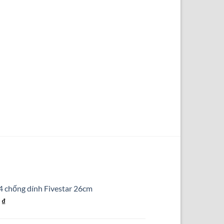
4 chống dính Fivestar 26cm
Giá
0
₫
hiện
tại