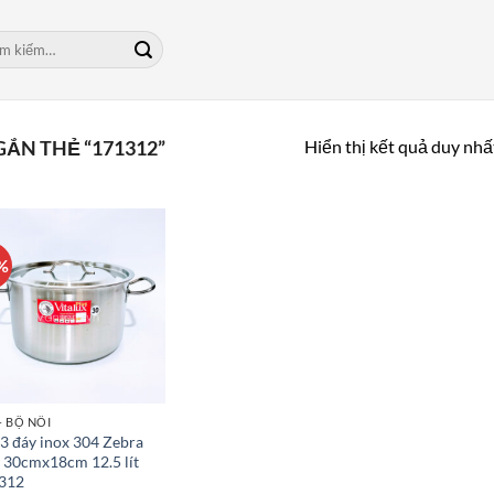
m:
Hiển thị kết quả duy nhấ
ẮN THẺ “171312”
%
- BỘ NỒI
3 đáy inox 304 Zebra
s 30cmx18cm 12.5 lít
312