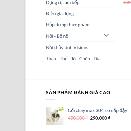
Dụng cụ làm bếp
1.8
Điện gia dụng
Hộp đựng thực phẩm
Nồi - Bộ nồi
Nồi thủy tinh Visions
Thau - Thố - Tô - Chén - Dĩa
SẢN PHẨM ĐÁNH GIÁ CAO
Cối chày inox 304, có nắp đậy
Giá
Giá
450.000
₫
290.000
₫
gốc
hiện
là:
tại