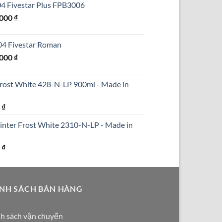
304 Fivestar Plus FPB3006
₫.
là:
Giá
.000
₫
690.000 ₫.
hiện
tại
304 Fivestar Roman
000 ₫.
là:
Giá
.000
₫
1.250.000 ₫.
hiện
tại
Frost White 428-N-LP 900ml - Made in
000 ₫.
là:
1.590.000 ₫.
Giá
0
₫
hiện
inter Frost White 2310-N-LP - Made in
tại
₫.
là:
Giá
0
₫
290.000 ₫.
hiện
tại
₫.
là:
NH SÁCH BÁN HÀNG
250.000 ₫.
h sách vận chuyển