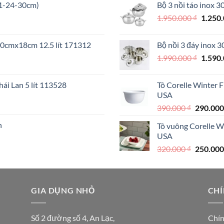
21-24-30cm)
Bộ 3 nồi táo inox 
890.000 
Giá
1.950.000
₫
1.250
gốc
là:
 30cmx18cm 12.5 lít 171312
Bộ nồi 3 đáy inox 
1.950.
Giá
1.990.000
₫
1.590
gốc
là:
ái Lan 5 lít 113528
Tô Corelle Winter 
1.990.
USA
000 ₫.
Giá
390.000
₫
290.00
gốc
n
Tô vuông Corelle W
là:
USA
390.000 
Giá
320.000
₫
250.00
gốc
là:
320.000 
GIA DỤNG NHỎ
CHÍ
Số 2 đường số 4, An Lạc,
Chín