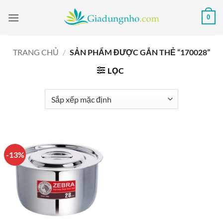
Bỏ
0
qua
nội
dung
TRANG CHỦ
/
SẢN PHẨM ĐƯỢC GẮN THẺ “170028”
LỌC
-13%