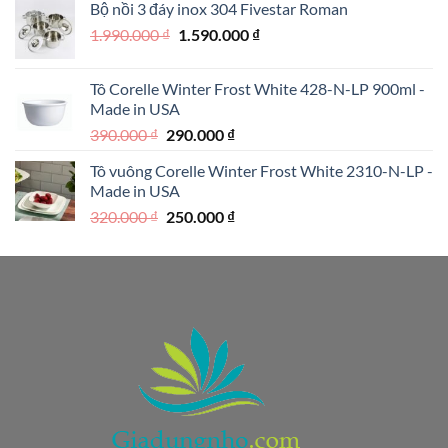
Bộ nồi 3 đáy inox 304 Fivestar Roman
1.950.000 ₫.
là:
Giá
Giá
1.990.000
₫
1.590.000
₫
1.250.000 ₫.
gốc
hiện
là:
tại
Tô Corelle Winter Frost White 428-N-LP 900ml -
1.990.000 ₫.
là:
Made in USA
1.590.000 ₫.
Giá
Giá
390.000
₫
290.000
₫
gốc
hiện
Tô vuông Corelle Winter Frost White 2310-N-LP -
là:
tại
Made in USA
390.000 ₫.
là:
Giá
Giá
320.000
₫
250.000
₫
290.000 ₫.
gốc
hiện
là:
tại
320.000 ₫.
là:
250.000 ₫.