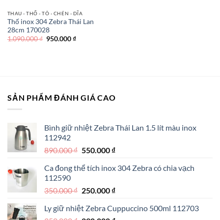
THAU - THỐ - TÔ - CHÉN - DĨA
Thố inox 304 Zebra Thái Lan
28cm 170028
Giá
Giá
1.090.000
₫
950.000
₫
gốc
hiện
là:
tại
1.090.000 ₫.
là:
950.000 ₫.
SẢN PHẨM ĐÁNH GIÁ CAO
Bình giữ nhiệt Zebra Thái Lan 1.5 lít màu inox
112942
Giá
Giá
890.000
₫
550.000
₫
gốc
hiện
Ca đong thể tích inox 304 Zebra có chia vạch
là:
tại
112590
890.000 ₫.
là:
Giá
Giá
350.000
₫
250.000
₫
550.000 ₫.
gốc
hiện
Ly giữ nhiệt Zebra Cuppuccino 500ml 112703
là:
tại