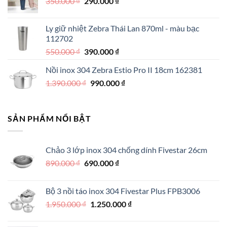
Giá
Giá
350.000
₫
350.000 ₫.
290.000
₫
là:
gốc
hiện
250.000 ₫.
là:
tại
Ly giữ nhiệt Zebra Thái Lan 870ml - màu bạc
350.000 ₫.
là:
112702
290.000 ₫.
Giá
Giá
550.000
₫
390.000
₫
gốc
hiện
Nồi inox 304 Zebra Estio Pro II 18cm 162381
là:
tại
Giá
Giá
1.390.000
₫
550.000 ₫.
990.000
là:
₫
gốc
hiện
390.000 ₫.
là:
tại
1.390.000 ₫.
là:
SẢN PHẨM NỔI BẬT
990.000 ₫.
Chảo 3 lớp inox 304 chống dính Fivestar 26cm
Giá
Giá
890.000
₫
690.000
₫
gốc
hiện
là:
tại
Bộ 3 nồi táo inox 304 Fivestar Plus FPB3006
890.000 ₫.
là:
Giá
Giá
1.950.000
₫
1.250.000
₫
690.000 ₫.
gốc
hiện
là:
tại