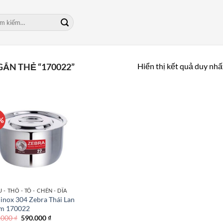
m:
Hiển thị kết quả duy nhấ
ẮN THẺ “170022”
%
 - THỐ - TÔ - CHÉN - DĨA
inox 304 Zebra Thái Lan
m 170022
Giá
Giá
.000
₫
590.000
₫