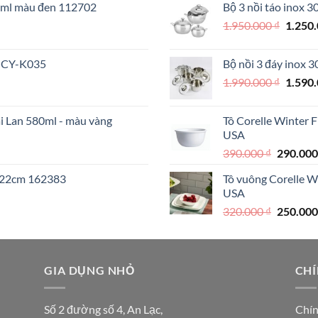
70ml màu đen 112702
Bộ 3 nồi táo inox 
890.000 
Giá
1.950.000
₫
1.250
000 ₫.
gốc
là:
 MCY-K035
Bộ nồi 3 đáy inox 
1.950.
Giá
1.990.000
₫
1.590
gốc
là:
ái Lan 580ml - màu vàng
Tô Corelle Winter 
1.990.
USA
Giá
390.000
₫
290.00
gốc
I 22cm 162383
Tô vuông Corelle W
là:
USA
390.000 
Giá
320.000
₫
250.00
gốc
là:
320.000 
000 ₫.
GIA DỤNG NHỎ
CHÍ
Số 2 đường số 4, An Lạc,
Chín