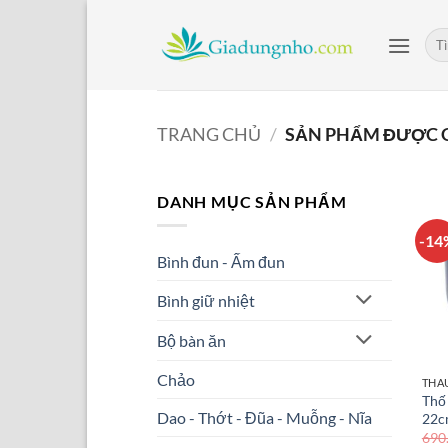
Bỏ
qua
Tìm
kiế
nội
dung
TRANG CHỦ
/
SẢN PHẨM ĐƯỢC G
DANH MỤC SẢN PHẨM
-14
Bình đun - Ấm đun
Bình giữ nhiệt
Bộ bàn ăn
Chảo
THAU
Thố 
Dao - Thớt - Đũa - Muỗng - Nĩa
22c
690