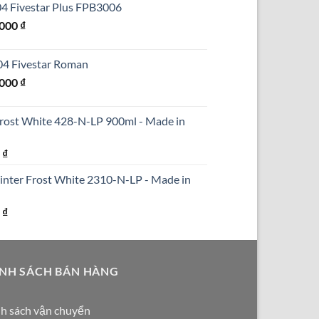
304 Fivestar Plus FPB3006
₫.
là:
Giá
.000
₫
690.000 ₫.
hiện
tại
304 Fivestar Roman
000 ₫.
là:
Giá
.000
₫
1.250.000 ₫.
hiện
tại
Frost White 428-N-LP 900ml - Made in
000 ₫.
là:
1.590.000 ₫.
Giá
0
₫
hiện
inter Frost White 2310-N-LP - Made in
tại
₫.
là:
Giá
0
₫
290.000 ₫.
hiện
tại
₫.
là:
NH SÁCH BÁN HÀNG
250.000 ₫.
h sách vận chuyển