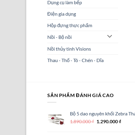
Dụng cụ làm bếp
Điện gia dụng
Hộp đựng thực phẩm
Nồi - Bộ nồi
Nồi thủy tinh Visions
Thau - Thố - Tô - Chén - Dĩa
SẢN PHẨM ĐÁNH GIÁ CAO
Bộ 5 dao nguyên khối Zebra Thá
Giá
Giá
1.890.000
₫
1.290.000
₫
gốc
hiện
là:
tại