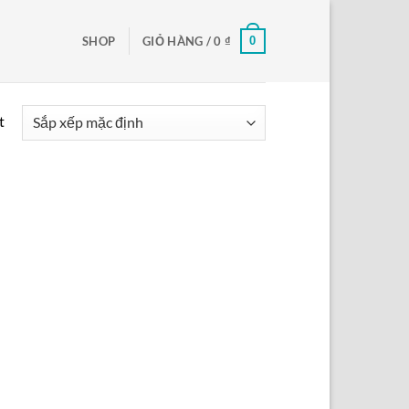
0
SHOP
GIỎ HÀNG /
0
₫
t