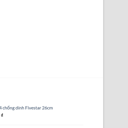
4 chống dính Fivestar 26cm
Giá
0
₫
hiện
tại