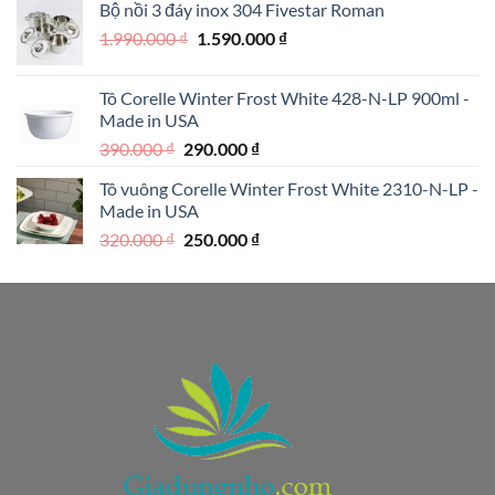
Bộ nồi 3 đáy inox 304 Fivestar Roman
1.950.000 ₫.
là:
Giá
Giá
1.990.000
₫
1.590.000
₫
1.250.000 ₫.
gốc
hiện
là:
tại
Tô Corelle Winter Frost White 428-N-LP 900ml -
1.990.000 ₫.
là:
Made in USA
1.590.000 ₫.
Giá
Giá
390.000
₫
290.000
₫
gốc
hiện
Tô vuông Corelle Winter Frost White 2310-N-LP -
là:
tại
Made in USA
390.000 ₫.
là:
Giá
Giá
320.000
₫
250.000
₫
290.000 ₫.
gốc
hiện
là:
tại
320.000 ₫.
là:
250.000 ₫.