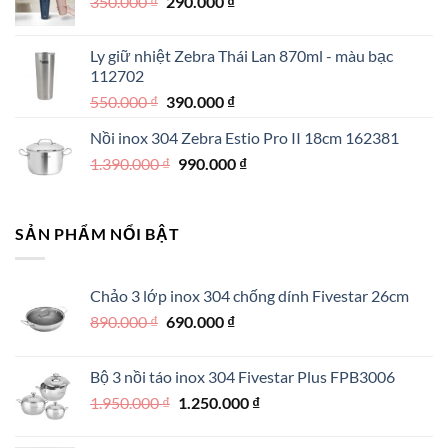
Giá
Giá
350.000
₫
350.000 ₫.
290.000
₫
là:
gốc
hiện
250.000 ₫.
là:
tại
Ly giữ nhiệt Zebra Thái Lan 870ml - màu bạc
350.000 ₫.
là:
112702
290.000 ₫.
Giá
Giá
550.000
₫
390.000
₫
gốc
hiện
Nồi inox 304 Zebra Estio Pro II 18cm 162381
là:
tại
Giá
Giá
1.390.000
₫
550.000 ₫.
990.000
là:
₫
gốc
hiện
390.000 ₫.
là:
tại
1.390.000 ₫.
là:
SẢN PHẨM NỔI BẬT
990.000 ₫.
Chảo 3 lớp inox 304 chống dính Fivestar 26cm
Giá
Giá
890.000
₫
690.000
₫
gốc
hiện
là:
tại
Bộ 3 nồi táo inox 304 Fivestar Plus FPB3006
890.000 ₫.
là:
Giá
Giá
1.950.000
₫
1.250.000
₫
690.000 ₫.
gốc
hiện
là:
tại