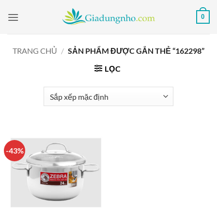
Bỏ
0
qua
nội
dung
TRANG CHỦ
/
SẢN PHẨM ĐƯỢC GẮN THẺ “162298”
LỌC
-43%