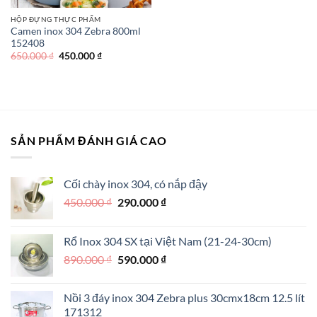
HỘP ĐỰNG THỰC PHẨM
Camen inox 304 Zebra 800ml
152408
Giá
Giá
650.000
₫
450.000
₫
gốc
hiện
là:
tại
650.000 ₫.
là:
450.000 ₫.
SẢN PHẨM ĐÁNH GIÁ CAO
Cối chày inox 304, có nắp đậy
Giá
Giá
450.000
₫
290.000
₫
gốc
hiện
là:
tại
Rổ Inox 304 SX tại Việt Nam (21-24-30cm)
450.000 ₫.
là:
Giá
Giá
890.000
₫
590.000
₫
290.000 ₫.
gốc
hiện
là:
tại
Nồi 3 đáy inox 304 Zebra plus 30cmx18cm 12.5 lít
890.000 ₫.
là:
171312