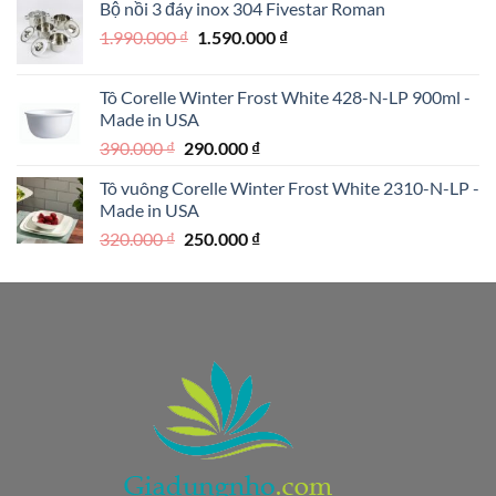
Bộ nồi 3 đáy inox 304 Fivestar Roman
1.950.000 ₫.
là:
Giá
Giá
1.990.000
₫
1.590.000
₫
1.250.000 ₫.
gốc
hiện
là:
tại
Tô Corelle Winter Frost White 428-N-LP 900ml -
1.990.000 ₫.
là:
Made in USA
1.590.000 ₫.
Giá
Giá
390.000
₫
290.000
₫
gốc
hiện
Tô vuông Corelle Winter Frost White 2310-N-LP -
là:
tại
Made in USA
390.000 ₫.
là:
Giá
Giá
320.000
₫
250.000
₫
290.000 ₫.
gốc
hiện
là:
tại
320.000 ₫.
là:
250.000 ₫.