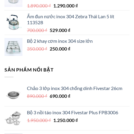
590.000 ₫.
Giá
Giá
1.890.000
₫
1.290.000
₫
gốc
hiện
Ấm đun nước inox 304 Zebra Thái Lan 5 lít
là:
tại
113528
1.890.000 ₫.
là:
Giá
Giá
700.000
₫
529.000
₫
1.290.000 ₫.
gốc
hiện
Bộ 2 khay cơm inox 304 size lớn
là:
tại
Giá
Giá
350.000
₫
700.000 ₫.
250.000
₫
là:
gốc
hiện
529.000 ₫.
là:
tại
350.000 ₫.
là:
SẢN PHẨM NỔI BẬT
250.000 ₫.
Chảo 3 lớp inox 304 chống dính Fivestar 26cm
Giá
Giá
890.000
₫
690.000
₫
gốc
hiện
là:
tại
Bộ 3 nồi táo inox 304 Fivestar Plus FPB3006
890.000 ₫.
là:
Giá
Giá
1.950.000
₫
1.250.000
₫
690.000 ₫.
gốc
hiện
là:
tại