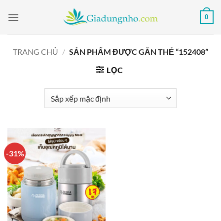
Bỏ
0
qua
nội
dung
TRANG CHỦ
/
SẢN PHẨM ĐƯỢC GẮN THẺ “152408”
LỌC
-31%