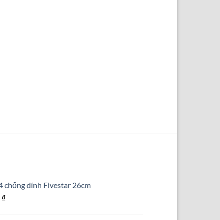
4 chống dính Fivestar 26cm
Giá
0
₫
hiện
tại