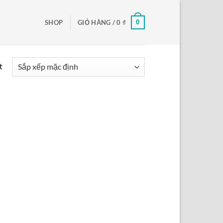
0
SHOP
GIỎ HÀNG /
0
₫
t