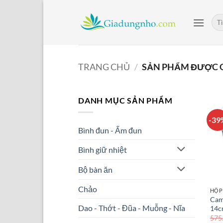
Bỏ
qua
Tìm
kiế
nội
dung
TRANG CHỦ
/
SẢN PHẨM ĐƯỢC G
DANH MỤC SẢN PHẨM
-39
Bình đun - Ấm đun
Bình giữ nhiệt
Bộ bàn ăn
Chảo
HỘP
Cam
Dao - Thớt - Đũa - Muỗng - Nĩa
14c
575