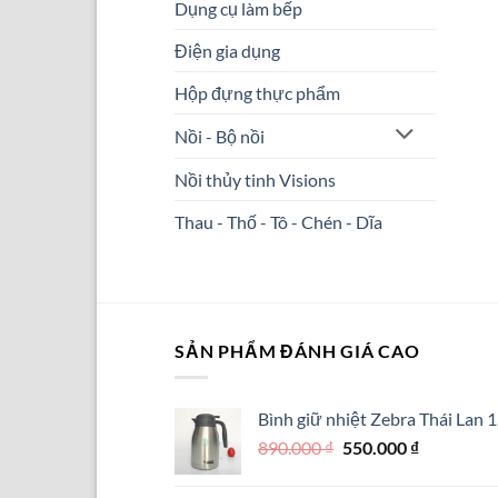
Dụng cụ làm bếp
Điện gia dụng
Hộp đựng thực phẩm
Nồi - Bộ nồi
Nồi thủy tinh Visions
Thau - Thố - Tô - Chén - Dĩa
SẢN PHẨM ĐÁNH GIÁ CAO
Bình giữ nhiệt Zebra Thái Lan 1
Giá
Giá
890.000
₫
550.000
₫
gốc
hiện
là:
tại