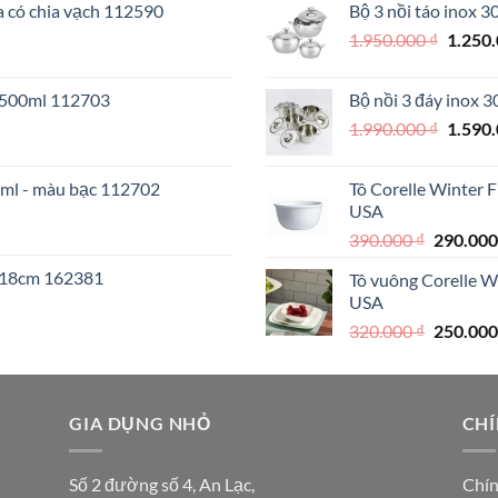
a có chia vạch 112590
Bộ 3 nồi táo inox 
890.000 
Giá
1.950.000
₫
1.250
gốc
là:
o 500ml 112703
Bộ nồi 3 đáy inox 
1.950.
Giá
1.990.000
₫
1.590
gốc
là:
0ml - màu bạc 112702
Tô Corelle Winter 
1.990.
USA
Giá
390.000
₫
290.00
gốc
I 18cm 162381
Tô vuông Corelle W
là:
USA
390.000 
Giá
320.000
₫
250.00
gốc
là:
₫.
320.000 
GIA DỤNG NHỎ
CHÍ
Số 2 đường số 4, An Lạc,
Chín