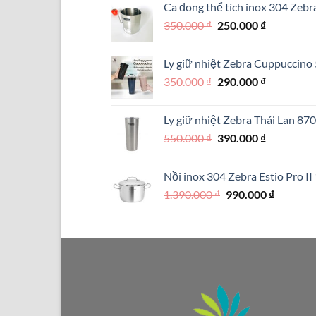
Ca đong thể tích inox 304 Zebr
890.000 ₫.
là:
Giá
Giá
350.000
₫
250.000
₫
550.000 ₫.
gốc
hiện
là:
tại
Ly giữ nhiệt Zebra Cuppuccin
350.000 ₫.
là:
Giá
Giá
350.000
₫
290.000
₫
250.000 ₫.
gốc
hiện
là:
tại
Ly giữ nhiệt Zebra Thái Lan 87
350.000 ₫.
là:
Giá
Giá
550.000
₫
390.000
₫
290.000 ₫.
gốc
hiện
là:
tại
Nồi inox 304 Zebra Estio Pro I
550.000 ₫.
là:
Giá
Giá
1.390.000
₫
990.000
₫
390.000 ₫.
gốc
hiện
là:
tại
1.390.000 ₫.
là:
990.000 