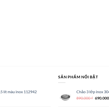
gốc
hiện
là:
tại
575.000 ₫.
là:
350.000 ₫.
SẢN PHẨM NỔI BẬT
.5 lít màu inox 112942
Chảo 3 lớp inox 30
Giá
890.000
₫
690.00
gốc
là: