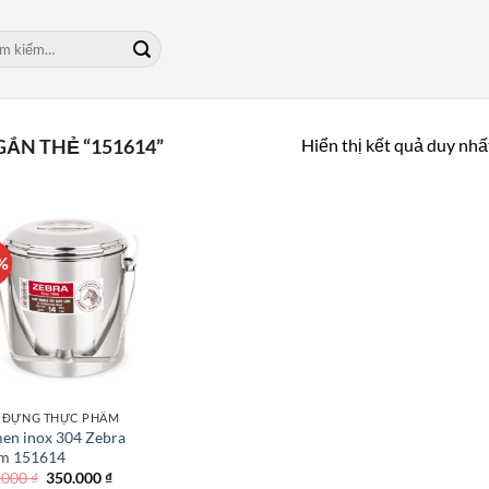
m:
Hiển thị kết quả duy nhấ
ẮN THẺ “151614”
%
 ĐỰNG THỰC PHẨM
en inox 304 Zebra
m 151614
Giá
Giá
.000
₫
350.000
₫