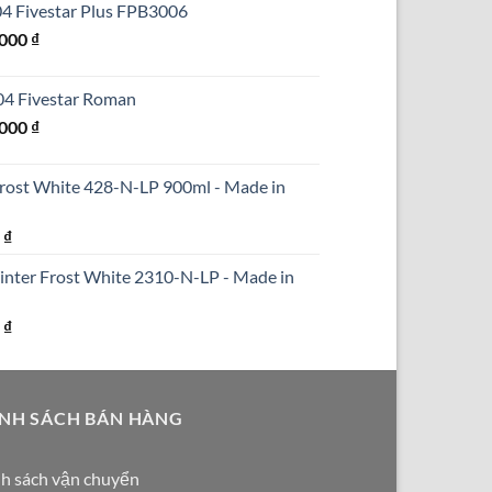
304 Fivestar Plus FPB3006
₫.
là:
Giá
.000
₫
690.000 ₫.
hiện
tại
304 Fivestar Roman
000 ₫.
là:
Giá
.000
₫
1.250.000 ₫.
hiện
tại
Frost White 428-N-LP 900ml - Made in
000 ₫.
là:
1.590.000 ₫.
Giá
0
₫
hiện
inter Frost White 2310-N-LP - Made in
tại
₫.
là:
Giá
0
₫
290.000 ₫.
hiện
tại
₫.
là:
NH SÁCH BÁN HÀNG
250.000 ₫.
h sách vận chuyển