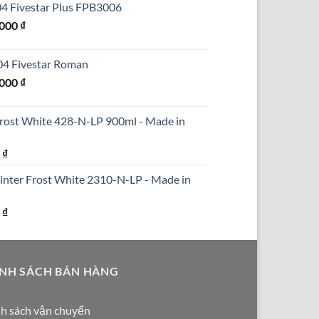
304 Fivestar Plus FPB3006
₫.
là:
Giá
.000
₫
690.000 ₫.
hiện
tại
304 Fivestar Roman
000 ₫.
là:
Giá
.000
₫
1.250.000 ₫.
hiện
tại
Frost White 428-N-LP 900ml - Made in
000 ₫.
là:
1.590.000 ₫.
Giá
0
₫
hiện
inter Frost White 2310-N-LP - Made in
tại
₫.
là:
Giá
0
₫
290.000 ₫.
hiện
tại
₫.
là:
NH SÁCH BÁN HÀNG
250.000 ₫.
h sách vận chuyển