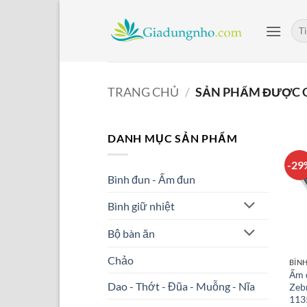
Bỏ
qua
Tìm
kiế
nội
dung
TRANG CHỦ
/
SẢN PHẨM ĐƯỢC G
DANH MỤC SẢN PHẨM
-29
Bình đun - Ấm đun
Bình giữ nhiệt
Bộ bàn ăn
Chảo
BÌN
Ấm 
Dao - Thớt - Đũa - Muỗng - Nĩa
Zebr
113