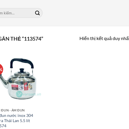
m:
Hiển thị kết quả duy nhấ
ẮN THẺ “113574”
%
H ĐUN - ẤM ĐUN
đun nước inox 304
a Thái Lan 5.5 lít
574