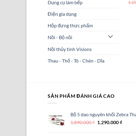
Dụng cụ làm bếp
1.2
Điện gia dụng
Hộp đựng thực phẩm
Nồi - Bộ nồi
Nồi thủy tinh Visions
Thau - Thố - Tô - Chén - Dĩa
SẢN PHẨM ĐÁNH GIÁ CAO
Bộ 5 dao nguyên khối Zebra Thá
Giá
Giá
1.890.000
₫
1.290.000
₫
gốc
hiện
là:
tại