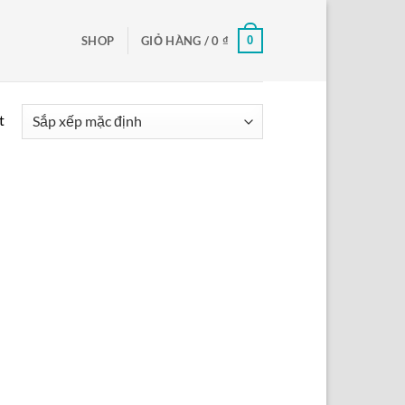
0
SHOP
GIỎ HÀNG /
0
₫
t