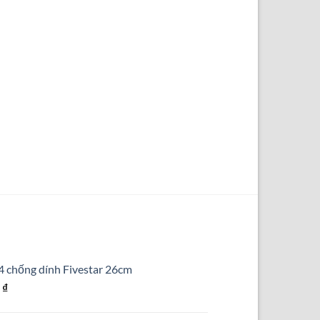
4 chống dính Fivestar 26cm
Giá
0
₫
hiện
tại