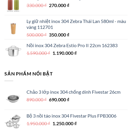
Giá
Giá
330.000
₫
550.000 ₫.
270.000
₫
là:
gốc
hiện
390.000 ₫.
là:
tại
Ly giữ nhiệt inox 304 Zebra Thái Lan 580ml - màu
330.000 ₫.
là:
vàng 112701
270.000 ₫.
Giá
Giá
500.000
₫
350.000
₫
gốc
hiện
Nồi inox 304 Zebra Estio Pro II 22cm 162383
là:
tại
Giá
Giá
1.590.000
₫
500.000 ₫.
1.190.000
là:
₫
gốc
hiện
350.000 ₫.
là:
tại
1.590.000 ₫.
là:
SẢN PHẨM NỔI BẬT
1.190.000 ₫.
Chảo 3 lớp inox 304 chống dính Fivestar 26cm
Giá
Giá
890.000
₫
690.000
₫
gốc
hiện
là:
tại
Bộ 3 nồi táo inox 304 Fivestar Plus FPB3006
890.000 ₫.
là:
Giá
Giá
1.950.000
₫
1.250.000
₫
690.000 ₫.
gốc
hiện