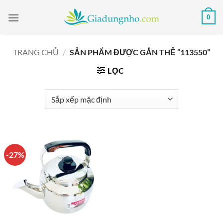
Bỏ
0
qua
nội
dung
TRANG CHỦ
/
SẢN PHẨM ĐƯỢC GẮN THẺ “113550”
LỌC
-27%