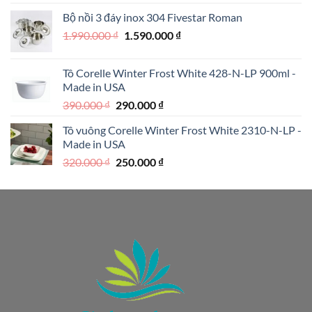
là:
tại
Bộ nồi 3 đáy inox 304 Fivestar Roman
1.950.000 ₫.
là:
Giá
Giá
1.990.000
₫
1.590.000
₫
1.250.000 ₫.
gốc
hiện
là:
tại
Tô Corelle Winter Frost White 428-N-LP 900ml -
1.990.000 ₫.
là:
Made in USA
1.590.000 ₫.
Giá
Giá
390.000
₫
290.000
₫
gốc
hiện
Tô vuông Corelle Winter Frost White 2310-N-LP -
là:
tại
Made in USA
390.000 ₫.
là:
Giá
Giá
320.000
₫
250.000
₫
290.000 ₫.
gốc
hiện
là:
tại
320.000 ₫.
là:
250.000 ₫.