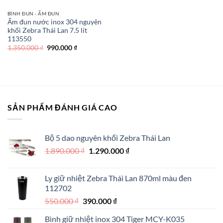
BÌNH ĐUN - ẤM ĐUN
Ấm đun nước inox 304 nguyên
khối Zebra Thái Lan 7.5 lít
113550
Giá
Giá
1.350.000
₫
990.000
₫
gốc
hiện
là:
tại
1.350.000 ₫.
là:
990.000 ₫.
SẢN PHẨM ĐÁNH GIÁ CAO
Bộ 5 dao nguyên khối Zebra Thái Lan
Giá
Giá
1.890.000
₫
1.290.000
₫
gốc
hiện
là:
tại
Ly giữ nhiệt Zebra Thái Lan 870ml màu đen
1.890.000 ₫.
là:
112702
1.290.000 ₫.
Giá
Giá
550.000
₫
390.000
₫
gốc
hiện
Bình giữ nhiệt inox 304 Tiger MCY-K035
là:
tại