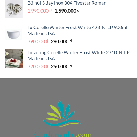
Bộ nồi 3 đáy inox 304 Fivestar Roman
1.950.000 ₫.
là:
Giá
Giá
1.990.000
₫
1.590.000
₫
1.250.000 ₫.
gốc
hiện
là:
tại
Tô Corelle Winter Frost White 428-N-LP 900ml -
1.990.000 ₫.
là:
Made in USA
1.590.000 ₫.
Giá
Giá
390.000
₫
290.000
₫
gốc
hiện
Tô vuông Corelle Winter Frost White 2310-N-LP -
là:
tại
Made in USA
390.000 ₫.
là:
Giá
Giá
320.000
₫
250.000
₫
290.000 ₫.
gốc
hiện
là:
tại
320.000 ₫.
là:
250.000 ₫.