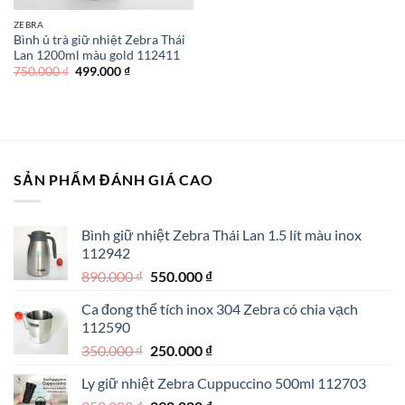
ZEBRA
Bình ủ trà giữ nhiệt Zebra Thái
Lan 1200ml màu gold 112411
Giá
Giá
750.000
₫
499.000
₫
gốc
hiện
là:
tại
750.000 ₫.
là:
499.000 ₫.
SẢN PHẨM ĐÁNH GIÁ CAO
Bình giữ nhiệt Zebra Thái Lan 1.5 lít màu inox
112942
Giá
Giá
890.000
₫
550.000
₫
gốc
hiện
Ca đong thể tích inox 304 Zebra có chia vạch
là:
tại
112590
890.000 ₫.
là:
Giá
Giá
350.000
₫
250.000
₫
550.000 ₫.
gốc
hiện
Ly giữ nhiệt Zebra Cuppuccino 500ml 112703
là:
tại