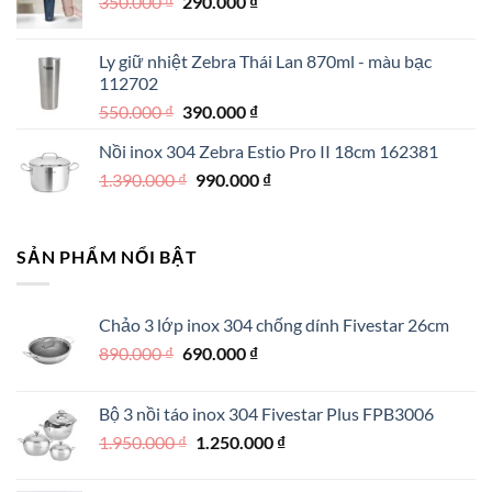
Giá
Giá
350.000
₫
350.000 ₫.
290.000
₫
là:
gốc
hiện
250.000 ₫.
là:
tại
Ly giữ nhiệt Zebra Thái Lan 870ml - màu bạc
350.000 ₫.
là:
112702
290.000 ₫.
Giá
Giá
550.000
₫
390.000
₫
gốc
hiện
Nồi inox 304 Zebra Estio Pro II 18cm 162381
là:
tại
Giá
Giá
1.390.000
₫
550.000 ₫.
990.000
là:
₫
gốc
hiện
390.000 ₫.
là:
tại
1.390.000 ₫.
là:
SẢN PHẨM NỔI BẬT
990.000 ₫.
Chảo 3 lớp inox 304 chống dính Fivestar 26cm
Giá
Giá
890.000
₫
690.000
₫
gốc
hiện
là:
tại
Bộ 3 nồi táo inox 304 Fivestar Plus FPB3006
890.000 ₫.
là:
Giá
Giá
1.950.000
₫
1.250.000
₫
690.000 ₫.
gốc
hiện
là:
tại