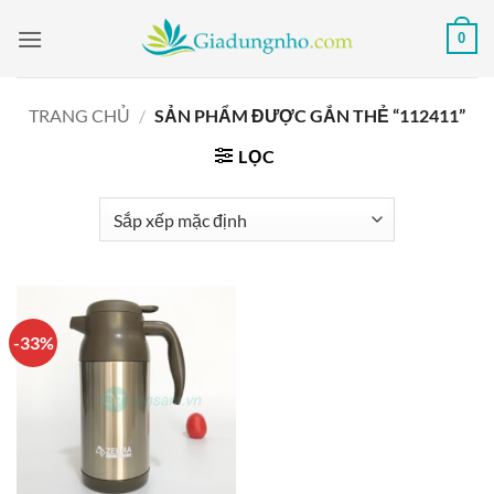
Bỏ
0
qua
nội
dung
TRANG CHỦ
/
SẢN PHẨM ĐƯỢC GẮN THẺ “112411”
LỌC
-33%