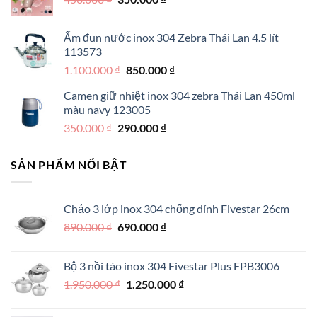
950.000 ₫.
gốc
hiện
là:
tại
Ấm đun nước inox 304 Zebra Thái Lan 4.5 lít
450.000 ₫.
là:
113573
350.000 ₫.
Giá
Giá
1.100.000
₫
850.000
₫
gốc
hiện
Camen giữ nhiệt inox 304 zebra Thái Lan 450ml
là:
tại
màu navy 123005
1.100.000 ₫.
là:
Giá
Giá
350.000
₫
290.000
₫
850.000 ₫.
gốc
hiện
là:
tại
SẢN PHẨM NỔI BẬT
350.000 ₫.
là:
290.000 ₫.
Chảo 3 lớp inox 304 chống dính Fivestar 26cm
Giá
Giá
890.000
₫
690.000
₫
gốc
hiện
là:
tại
Bộ 3 nồi táo inox 304 Fivestar Plus FPB3006
890.000 ₫.
là:
Giá
Giá
1.950.000
₫
1.250.000
₫
690.000 ₫.
gốc
hiện
là:
tại