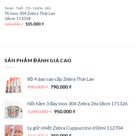
THAU - THỐ - TÔ - CHÉN - DĨA
Tô inox 304 Zebra Thái Lan
18cm 111018
Giá
Giá
120.000
₫
105.000
₫
gốc
hiện
là:
tại
120.000 ₫.
là:
105.000 ₫.
SẢN PHẨM ĐÁNH GIÁ CAO
Bộ 4 dao cao cấp Zebra Thái Lan
Giá
Giá
990.000
₫
790.000
₫
gốc
hiện
là:
tại
Nồi hầm 3 đáy inox 304 Zebra 26x18cm 171326
990.000 ₫.
là:
Giá
Giá
1.290.000
₫
950.000
₫
790.000 ₫.
gốc
hiện
là:
tại
Ly giữ nhiệt Zebra Cuppuccino 650ml 112704
1.290.000 ₫.
là:
Giá
Giá
450.000
₫
350.000
₫