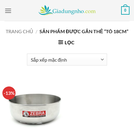
Bỏ
0
qua
nội
dung
TRANG CHỦ
/
SẢN PHẨM ĐƯỢC GẮN THẺ “TÔ 18CM”
LỌC
-13%