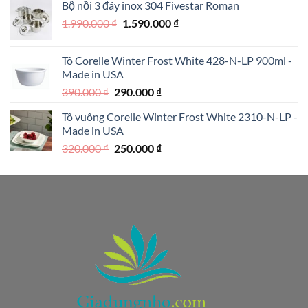
Bộ nồi 3 đáy inox 304 Fivestar Roman
1.950.000 ₫.
là:
Giá
Giá
1.990.000
₫
1.590.000
₫
1.250.000 ₫.
gốc
hiện
là:
tại
Tô Corelle Winter Frost White 428-N-LP 900ml -
1.990.000 ₫.
là:
Made in USA
1.590.000 ₫.
Giá
Giá
390.000
₫
290.000
₫
gốc
hiện
Tô vuông Corelle Winter Frost White 2310-N-LP -
là:
tại
Made in USA
390.000 ₫.
là:
Giá
Giá
320.000
₫
250.000
₫
290.000 ₫.
gốc
hiện
là:
tại
320.000 ₫.
là:
250.000 ₫.