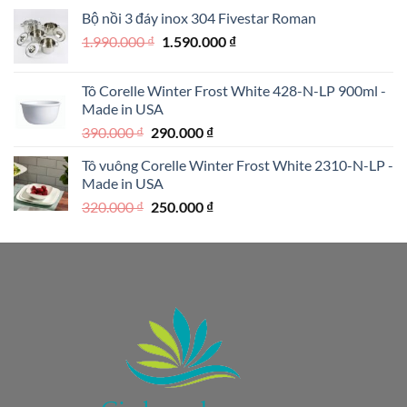
là:
tại
Bộ nồi 3 đáy inox 304 Fivestar Roman
1.950.000 ₫.
là:
Giá
Giá
1.990.000
₫
1.590.000
₫
1.250.000 ₫.
gốc
hiện
là:
tại
Tô Corelle Winter Frost White 428-N-LP 900ml -
1.990.000 ₫.
là:
Made in USA
1.590.000 ₫.
Giá
Giá
390.000
₫
290.000
₫
gốc
hiện
Tô vuông Corelle Winter Frost White 2310-N-LP -
là:
tại
Made in USA
390.000 ₫.
là:
Giá
Giá
320.000
₫
250.000
₫
290.000 ₫.
gốc
hiện
là:
tại
320.000 ₫.
là:
250.000 ₫.