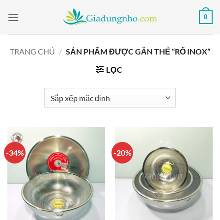
Bỏ
0
qua
nội
dung
TRANG CHỦ
/
SẢN PHẨM ĐƯỢC GẮN THẺ “RỔ INOX”
LỌC
-34%
-20%