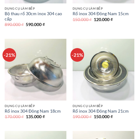
DỤNG CỤ LÀM BẾP
DỤNG CỤ LÀM BẾP
Bộ thau rổ 30cm inox 304 cao
Rổ inox 304 Đông Nam 15cm
cấp
Giá
Giá
150.000
₫
120.000
₫
gốc
hiện
Giá
Giá
890.000
₫
590.000
₫
là:
tại
gốc
hiện
150.000 ₫.
là:
là:
tại
120.000 ₫.
890.000 ₫.
là:
590.000 ₫.
-21%
-21%
DỤNG CỤ LÀM BẾP
DỤNG CỤ LÀM BẾP
Rổ inox 304 Đông Nam 18cm
Rổ inox 304 Đông Nam 21cm
Giá
Giá
Giá
Giá
170.000
₫
135.000
₫
190.000
₫
150.000
₫
gốc
hiện
gốc
hiện
là:
tại
là:
tại
170.000 ₫.
là:
190.000 ₫.
là:
135.000 ₫.
150.000 ₫.