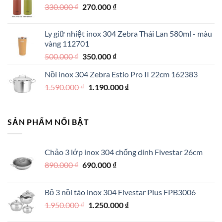
Giá
Giá
330.000
₫
550.000 ₫.
270.000
₫
là:
gốc
hiện
390.000 ₫.
là:
tại
Ly giữ nhiệt inox 304 Zebra Thái Lan 580ml - màu
330.000 ₫.
là:
vàng 112701
270.000 ₫.
Giá
Giá
500.000
₫
350.000
₫
gốc
hiện
Nồi inox 304 Zebra Estio Pro II 22cm 162383
là:
tại
Giá
Giá
1.590.000
₫
500.000 ₫.
1.190.000
là:
₫
gốc
hiện
350.000 ₫.
là:
tại
1.590.000 ₫.
là:
SẢN PHẨM NỔI BẬT
1.190.000 ₫.
Chảo 3 lớp inox 304 chống dính Fivestar 26cm
Giá
Giá
890.000
₫
690.000
₫
gốc
hiện
là:
tại
Bộ 3 nồi táo inox 304 Fivestar Plus FPB3006
890.000 ₫.
là:
Giá
Giá
1.950.000
₫
1.250.000
₫
690.000 ₫.
gốc
hiện