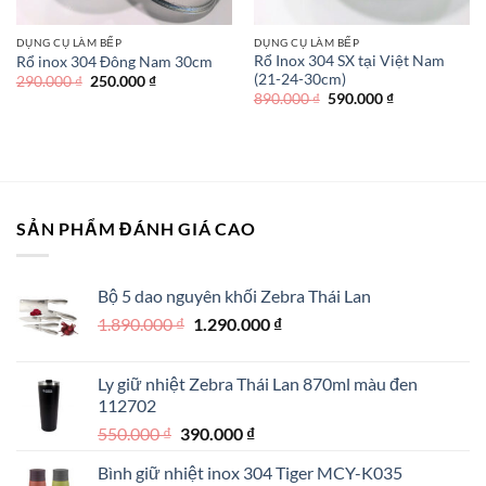
DỤNG CỤ LÀM BẾP
DỤNG CỤ LÀM BẾP
Rổ Inox 304 SX tại Việt Nam
Rổ inox 304 Đông Nam 30cm
(21-24-30cm)
Giá
Giá
290.000
₫
250.000
₫
gốc
hiện
Giá
Giá
890.000
₫
590.000
₫
là:
tại
gốc
hiện
290.000 ₫.
là:
là:
tại
250.000 ₫.
890.000 ₫.
là:
590.000 ₫.
SẢN PHẨM ĐÁNH GIÁ CAO
Bộ 5 dao nguyên khối Zebra Thái Lan
Giá
Giá
1.890.000
₫
1.290.000
₫
gốc
hiện
là:
tại
Ly giữ nhiệt Zebra Thái Lan 870ml màu đen
1.890.000 ₫.
là:
112702
1.290.000 ₫.
Giá
Giá
550.000
₫
390.000
₫
gốc
hiện
Bình giữ nhiệt inox 304 Tiger MCY-K035
là:
tại