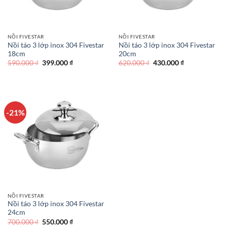
NỒI FIVESTAR
NỒI FIVESTAR
Nồi táo 3 lớp inox 304 Fivestar
Nồi táo 3 lớp inox 304 Fivestar
18cm
20cm
Giá
Giá
Giá
Giá
590.000
₫
399.000
₫
620.000
₫
430.000
₫
gốc
hiện
gốc
hiện
là:
tại
là:
tại
590.000 ₫.
là:
620.000 ₫.
là:
399.000 ₫.
430.000 ₫.
-21%
NỒI FIVESTAR
Nồi táo 3 lớp inox 304 Fivestar
24cm
Giá
Giá
700.000
₫
550.000
₫