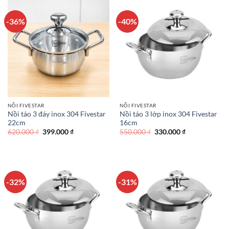
-36%
-40%
NỒI FIVESTAR
NỒI FIVESTAR
Nồi táo 3 đáy inox 304 Fivestar
Nồi táo 3 lớp inox 304 Fivestar
22cm
16cm
Giá
Giá
Giá
Giá
620.000
₫
399.000
₫
550.000
₫
330.000
₫
gốc
hiện
gốc
hiện
là:
tại
là:
tại
620.000 ₫.
là:
550.000 ₫.
là:
399.000 ₫.
330.000 ₫.
-32%
-31%