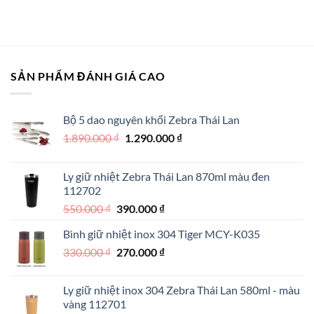
gốc
hiện
là:
tại
700.000 ₫.
là:
550.000 ₫.
SẢN PHẨM ĐÁNH GIÁ CAO
Bộ 5 dao nguyên khối Zebra Thái Lan
Giá
Giá
1.890.000
₫
1.290.000
₫
gốc
hiện
là:
tại
Ly giữ nhiệt Zebra Thái Lan 870ml màu đen
1.890.000 ₫.
là:
112702
1.290.000 ₫.
Giá
Giá
550.000
₫
390.000
₫
gốc
hiện
Bình giữ nhiệt inox 304 Tiger MCY-K035
là:
tại
Giá
Giá
330.000
₫
550.000 ₫.
270.000
₫
là:
gốc
hiện
390.000 ₫.
là:
tại
Ly giữ nhiệt inox 304 Zebra Thái Lan 580ml - màu
330.000 ₫.
là:
vàng 112701
270.000 ₫.