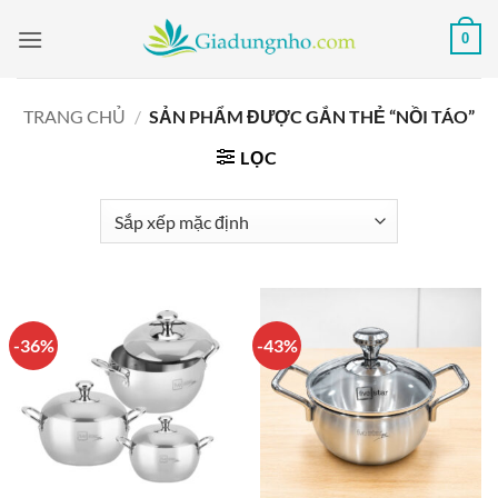
Bỏ
0
qua
nội
dung
TRANG CHỦ
/
SẢN PHẨM ĐƯỢC GẮN THẺ “NỒI TÁO”
LỌC
-36%
-43%