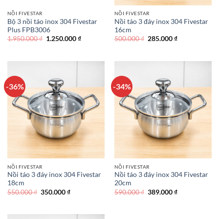
NỒI FIVESTAR
NỒI FIVESTAR
Bộ 3 nồi táo inox 304 Fivestar
Nồi táo 3 đáy inox 304 Fivestar
Plus FPB3006
16cm
Giá
Giá
Giá
Giá
1.950.000
₫
1.250.000
₫
500.000
₫
285.000
₫
gốc
hiện
gốc
hiện
là:
tại
là:
tại
1.950.000 ₫.
là:
500.000 ₫.
là:
1.250.000 ₫.
285.000 ₫.
-36%
-34%
NỒI FIVESTAR
NỒI FIVESTAR
Nồi táo 3 đáy inox 304 Fivestar
Nồi táo 3 đáy inox 304 Fivestar
18cm
20cm
Giá
Giá
Giá
Giá
550.000
₫
350.000
₫
590.000
₫
389.000
₫
gốc
hiện
gốc
hiện
là:
tại
là:
tại
550.000 ₫.
là:
590.000 ₫.
là:
350.000 ₫.
389.000 ₫.