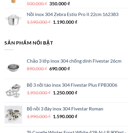
Giá
Giá
500.000
₫
350.000
₫
gốc
hiện
Nồi inox 304 Zebra Estio Pro II 22cm 162383
là:
tại
Giá
Giá
1.590.000
₫
500.000 ₫.
1.190.000
là:
₫
gốc
hiện
350.000 ₫.
là:
tại
1.590.000 ₫.
là:
SẢN PHẨM NỔI BẬT
1.190.000 ₫.
Chảo 3 lớp inox 304 chống dính Fivestar 26cm
Giá
Giá
890.000
₫
690.000
₫
gốc
hiện
là:
tại
Bộ 3 nồi táo inox 304 Fivestar Plus FPB3006
890.000 ₫.
là:
Giá
Giá
1.950.000
₫
1.250.000
₫
690.000 ₫.
gốc
hiện
là:
tại
Bộ nồi 3 đáy inox 304 Fivestar Roman
1.950.000 ₫.
là:
Giá
Giá
1.990.000
₫
1.590.000
₫
1.250.000 ₫.
gốc
hiện
là:
tại
Tô Corelle Winter Frost White 428-N-LP 900ml -